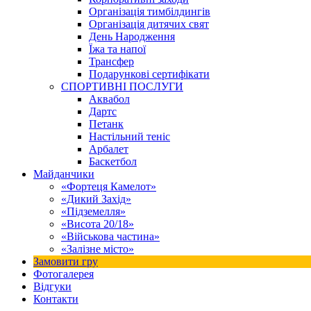
Організація тимбілдингів
Організація дитячих свят
День Народження
Їжа та напої
Трансфер
Подарункові сертифікати
СПОРТИВНІ ПОСЛУГИ
Аквабол
Дартс
Петанк
Настільний теніс
Арбалет
Баскетбол
Майданчики
«Фортеця Камелот»
«Дикий Захід»
«Підземелля»
«Висота 20/18»
«Військова частина»
«Залізне місто»
Замовити гру
Фотогалерея
Відгуки
Контакти