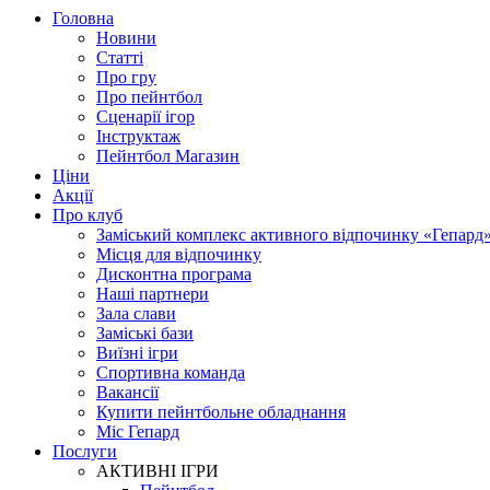
Головна
Новини
Статті
Про гру
Про пейнтбол
Сценарії ігор
Інструктаж
Пейнтбол Магазин
Ціни
Акції
Про клуб
Заміський комплекс активного відпочинку «Гепард
Місця для відпочинку
Дисконтна програма
Наші партнери
Зала слави
Заміські бази
Виїзні ігри
Спортивна команда
Вакансії
Купити пейнтбольне обладнання
Міс Гепард
Послуги
АКТИВНІ ІГРИ