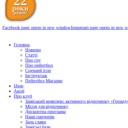
22
роки
разом!
Facebook page opens in new window
Instagram page opens in new 
098 111-99-11
Головна
Новини
Статті
Про гру
Про пейнтбол
Сценарії ігор
Інструктаж
Пейнтбол Магазин
Ціни
Акції
Про клуб
Заміський комплекс активного відпочинку «Гепард
Місця для відпочинку
Дисконтна програма
Наші партнери
Зала слави
Заміські бази