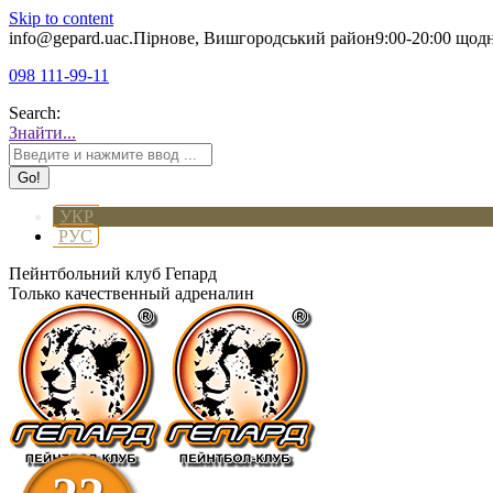
Skip to content
info@gepard.ua
с.Пірнове, Вишгородський район
9:00-20:00 щод
098 111-99-11
Search:
Знайти...
УКР
РУС
Пейнтбольний клуб Гепард
Только качественный адреналин