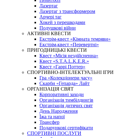
Пейнтбол
Лазертаг
Лазертаг з трансформером
Арчері таг
Хокей з перешкодами
Подушкові війни
АКТИВНІ КВЕСТИ
Екстрім-квест «Кімната темряви»
Екстрім-квест «Перевертні»
ПРИГОДНИЦЬКІ КВЕСТИ
Квест «Місія нездійсненна»
Квест «S.T.A.L.K.E.R.»
Квест «Гаррі Поттер»
СПОРТИВНО-ІНТЕЛЕКТУАЛЬНІ ІГРИ
Гра «Колекціонери часу»
Скарби «Гепарда» Лайт
ОРГАНІЗАЦІЯ СВЯТ
Корпоративні заходи
Організація тимбілдингів
Організація дитячих свят
День Народження
Їжа та напої
Трансфер
Подарункові сертифікати
СПОРТИВНІ ПОСЛУГИ