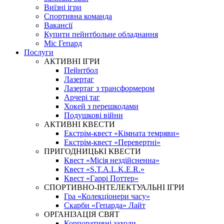
Виїзні ігри
Спортивна команда
Вакансії
Купити пейнтбольне обладнання
Міс Гепард
Послуги
АКТИВНІ ІГРИ
Пейнтбол
Лазертаг
Лазертаг з трансформером
Арчері таг
Хокей з перешкодами
Подушкові війни
АКТИВНІ КВЕСТИ
Екстрім-квест «Кімната темряви»
Екстрім-квест «Перевертні»
ПРИГОДНИЦЬКІ КВЕСТИ
Квест «Місія нездійсненна»
Квест «S.T.A.L.K.E.R.»
Квест «Гаррі Поттер»
СПОРТИВНО-ІНТЕЛЕКТУАЛЬНІ ІГРИ
Гра «Колекціонери часу»
Скарби «Гепарда» Лайт
ОРГАНІЗАЦІЯ СВЯТ
Корпоративні заходи