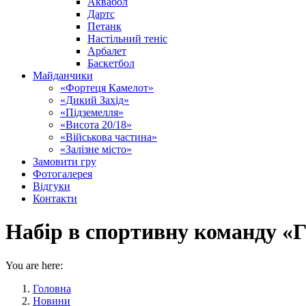
Аквабол
Дартс
Петанк
Настільний теніс
Арбалет
Баскетбол
Майданчики
«Фортеця Камелот»
«Дикий Захід»
«Підземелля»
«Висота 20/18»
«Військова частина»
«Залізне місто»
Замовити гру
Фотогалерея
Відгуки
Контакти
Набір в спортивну команду «
You are here:
Головна
Новини