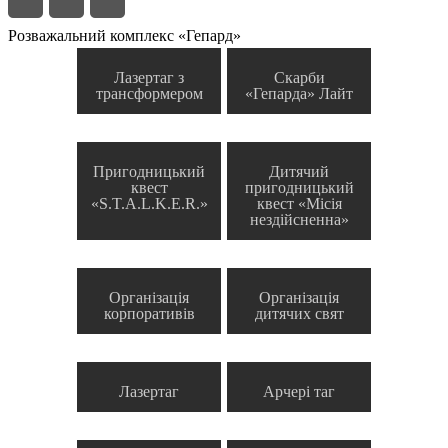
Розважальний комплекс «Гепард»
Лазертаг з
Скарби
трансформером
«Гепарда» Лайт
Пригодницький
Дитячий
квест
пригодницький
«S.T.A.L.K.E.R.»
квест «Місія
нездійсненна»
Організація
Організація
корпоративів
дитячих свят
Лазертаг
Арчері таг