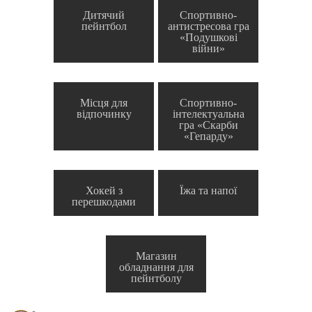
Дитячий
Спортивно-
пейнтбол
антистресова гра
«Подушкові
війни»
Місця для
Спортивно-
відпочинку
інтелектуальна
гра «Скарби
«Гепарду»
Хокей з
Їжа та напої
перешкодами
Магазин
обладнання для
пейнтболу