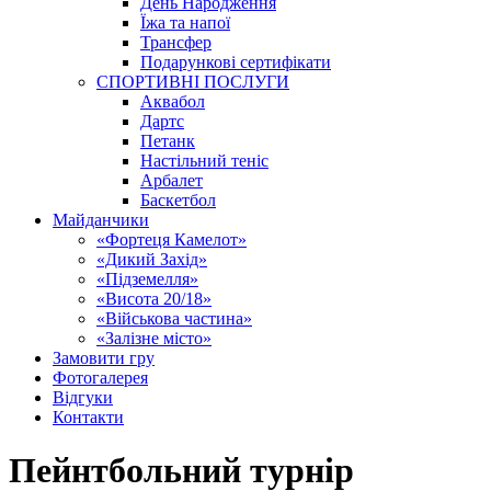
День Народження
Їжа та напої
Трансфер
Подарункові сертифікати
СПОРТИВНІ ПОСЛУГИ
Аквабол
Дартс
Петанк
Настільний теніс
Арбалет
Баскетбол
Майданчики
«Фортеця Камелот»
«Дикий Захід»
«Підземелля»
«Висота 20/18»
«Військова частина»
«Залізне місто»
Замовити гру
Фотогалерея
Відгуки
Контакти
Пейнтбольний турнір