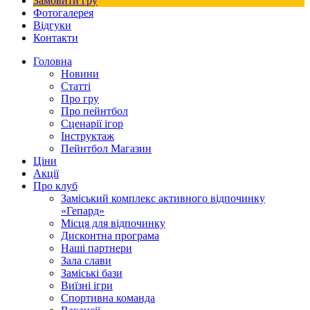
Замовити гру
Фотогалерея
Відгуки
Контакти
Головна
Новини
Статті
Про гру
Про пейнтбол
Сценарії ігор
Інструктаж
Пейнтбол Магазин
Ціни
Акції
Про клуб
Заміський комплекс активного відпочинку
«Гепард»
Місця для відпочинку
Дисконтна програма
Наші партнери
Зала слави
Заміські бази
Виїзні ігри
Спортивна команда