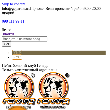
Skip to content
info@gepard.ua
с.Пірнове, Вишгородський район
9:00-20:00
щодня!
098 111-99-11
Search:
Знайти...
УКР
РУС
Пейнтбольний клуб Гепард
Только качественный адреналин