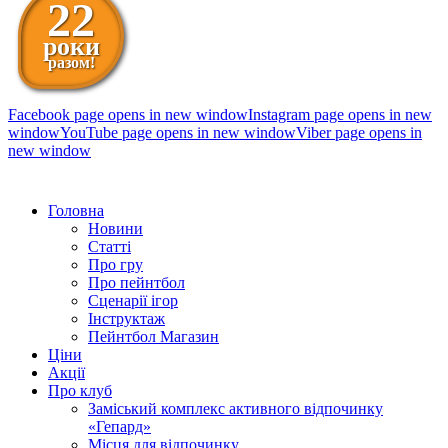
22
роки
разом!
Facebook page opens in new window
Instagram page opens in new
window
YouTube page opens in new window
Viber page opens in
new window
098 111-99-11
Головна
Новини
Статті
Про гру
Про пейнтбол
Сценарії ігор
Інструктаж
Пейнтбол Магазин
Ціни
Акції
Про клуб
Заміський комплекс активного відпочинку
«Гепард»
Місця для відпочинку