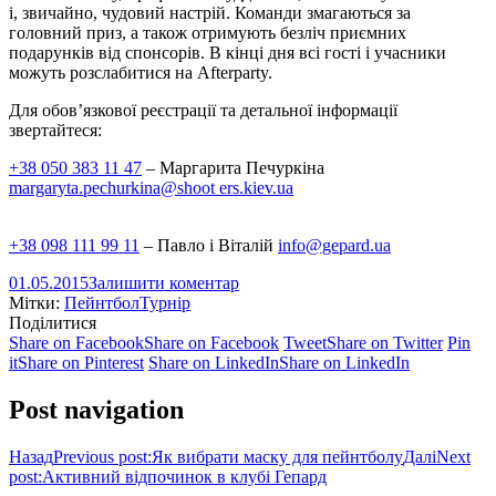
і, звичайно, чудовий настрій. Команди змагаються за
головний приз, а також отримують безліч приємних
подарунків від спонсорів. В кінці дня всі гості і учасники
можуть розслабитися на Afterparty.
Для обов’язкової реєстрації та детальної інформації
звертайтеся:
+38 050 383 11 47
– Маргарита Печуркіна
margaryta.pechurkina@shoot
ers.kiev.ua
+38 098 111 99 11
– Павло і Віталій
info@gepard.ua
01.05.2015
Залишити коментар
Мітки:
Пейнтбол
Турнір
Поділитися
Share on Facebook
Share on Facebook
Tweet
Share on Twitter
Pin
it
Share on Pinterest
Share on LinkedIn
Share on LinkedIn
Post navigation
Назад
Previous post:
Як вибрати маску для пейнтболу
Далі
Next
post:
Активний відпочинок в клубі Гепард