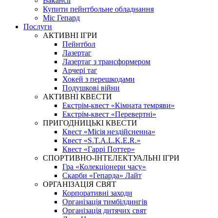
Вакансії
Купити пейнтбольне обладнання
Міс Гепард
Послуги
АКТИВНІ ІГРИ
Пейнтбол
Лазертаг
Лазертаг з трансформером
Арчері таг
Хокей з перешкодами
Подушкові війни
АКТИВНІ КВЕСТИ
Екстрім-квест «Кімната темряви»
Екстрім-квест «Перевертні»
ПРИГОДНИЦЬКІ КВЕСТИ
Квест «Місія нездійсненна»
Квест «S.T.A.L.K.E.R.»
Квест «Гаррі Поттер»
СПОРТИВНО-ІНТЕЛЕКТУАЛЬНІ ІГРИ
Гра «Колекціонери часу»
Скарби «Гепарда» Лайт
ОРГАНІЗАЦІЯ СВЯТ
Корпоративні заходи
Організація тимбілдингів
Організація дитячих свят