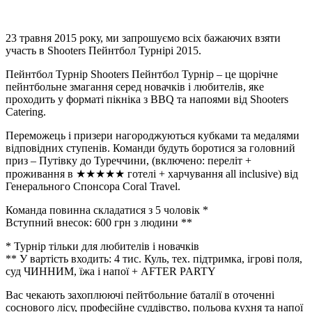
23 травня 2015 року, ми запрошуємо всіх бажаючих взяти
участь в Shooters Пейнтбол Турнірі 2015.
Пейнтбол Турнір Shooters Пейнтбол Турнір – це щорічне
пейнтбольне змагання серед новачків і любителів, яке
проходить у форматі пікніка з BBQ та напоями від Shooters
Catering.
Переможець і призери нагороджуються кубками та медалями
відповідних ступенів. Команди будуть боротися за головний
приз – Путівку до Туреччини, (включено: переліт +
проживання в
★★★★★
готелі + харчування all inclusive) від
Генерального Спонсора Coral Travel.
Команда повинна складатися з 5 чоловік *
Вступний внесок: 600 грн з людини **
* Турнір тільки для любителів і новачків
** У вартість входить: 4 тис. Куль, тех. підтримка, ігрові поля,
суд
ЧИННИМ, їжа і напої + AFTER PARTY
Вас чекають захоплюючі пейтбольние баталії в оточенні
соснового лісу, професійне суддівство, польова кухня та напої