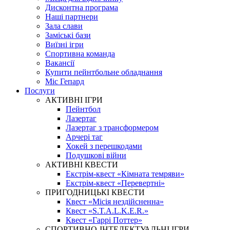
Дисконтна програма
Наші партнери
Зала слави
Заміські бази
Виїзні ігри
Спортивна команда
Вакансії
Купити пейнтбольне обладнання
Міс Гепард
Послуги
АКТИВНІ ІГРИ
Пейнтбол
Лазертаг
Лазертаг з трансформером
Арчері таг
Хокей з перешкодами
Подушкові війни
АКТИВНІ КВЕСТИ
Екстрім-квест «Кімната темряви»
Екстрім-квест «Перевертні»
ПРИГОДНИЦЬКІ КВЕСТИ
Квест «Місія нездійсненна»
Квест «S.T.A.L.K.E.R.»
Квест «Гаррі Поттер»
СПОРТИВНО-ІНТЕЛЕКТУАЛЬНІ ІГРИ