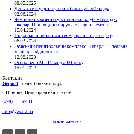
08.05.2025
День захисту дітей у пейнтбол-клубі «Гепард»
02.06.2024
Чемпіонат з лазертагу в пейнтбол-клубі «Гепард»:
школярі Пірнівщини вирушають до перемоги
15.04.2024
Подорож починається з комфортного трансферу
06.02.2024
Заміський пейнтбольний комплекс “Гепард” – ідеальне
місце для відпочинку
12.08.2023
Оголошено Міс Гепард 2021 року
15.01.2022
Контакти
Gepard
-
пейнтбольний клуб
с.
Пірнове
,
Вишгородський район
(098) 111-99-11
info@gepard.ua
Більше контактів