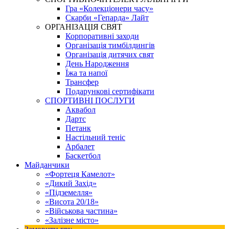
Гра «Колекціонери часу»
Скарби «Гепарда» Лайт
ОРГАНІЗАЦІЯ СВЯТ
Корпоративні заходи
Організація тимбілдингів
Організація дитячих свят
День Народження
Їжа та напої
Трансфер
Подарункові сертифікати
СПОРТИВНІ ПОСЛУГИ
Аквабол
Дартс
Петанк
Настільний теніс
Арбалет
Баскетбол
Майданчики
«Фортеця Камелот»
«Дикий Захід»
«Підземелля»
«Висота 20/18»
«Військова частина»
«Залізне місто»