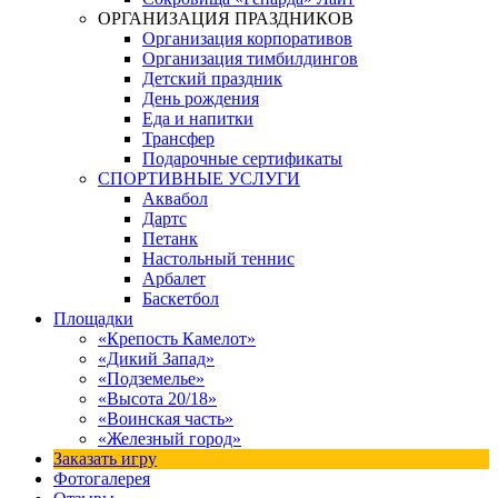
ОРГАНИЗАЦИЯ ПРАЗДНИКОВ
Организация корпоративов
Организация тимбилдингов
Детский праздник
День рождения
Еда и напитки
Трансфер
Подарочные сертификаты
СПОРТИВНЫЕ УСЛУГИ
Аквабол
Дартс
Петанк
Настольный теннис
Арбалет
Баскетбол
Площадки
«Крепость Камелот»
«Дикий Запад»
«Подземелье»
«Высота 20/18»
«Воинская часть»
«Железный город»
Заказать игру
Фотогалерея