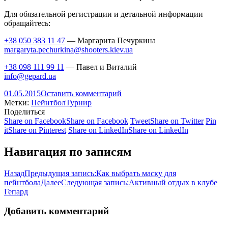
Для обязательной регистрации и детальной информации
обращайтесь:
+38 050 383 11 47
— Маргарита Печуркина
margaryta.pechurkina@shoot
ers.kiev.ua
+38 098 111 99 11
— Павел и Виталий
info@gepard.ua
01.05.2015
Оставить комментарий
Метки:
Пейнтбол
Турнир
Поделиться
Share on Facebook
Share on Facebook
Tweet
Share on Twitter
Pin
it
Share on Pinterest
Share on LinkedIn
Share on LinkedIn
Навигация по записям
Назад
Предыдущая запись:
Как выбрать маску для
пейнтбола
Далее
Следующая запись:
Активный отдых в клубе
Гепард
Добавить комментарий