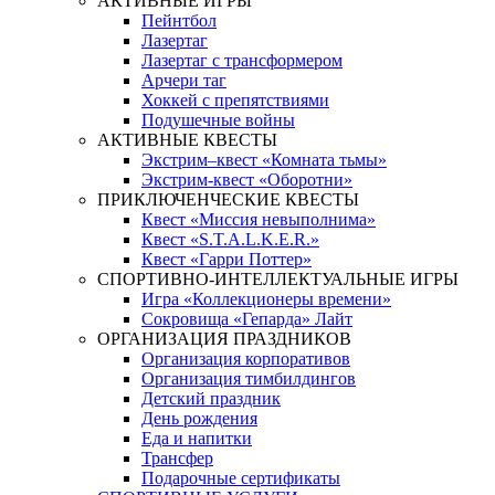
АКТИВНЫЕ ИГРЫ
Пейнтбол
Лазертаг
Лазертаг с трансформером
Арчери таг
Хоккей с препятствиями
Подушечные войны
АКТИВНЫЕ КВЕСТЫ
Экстрим–квест «Комната тьмы»
Экстрим-квест «Оборотни»
ПРИКЛЮЧЕНЧЕСКИЕ КВЕСТЫ
Квест «Миссия невыполнима»
Квест «S.T.A.L.K.E.R.»
Квест «Гарри Поттер»
СПОРТИВНО-ИНТЕЛЛЕКТУАЛЬНЫЕ ИГРЫ
Игра «Коллекционеры времени»
Сокровища «Гепарда» Лайт
ОРГАНИЗАЦИЯ ПРАЗДНИКОВ
Организация корпоративов
Организация тимбилдингов
Детский праздник
День рождения
Еда и напитки
Трансфер
Подарочные сертификаты