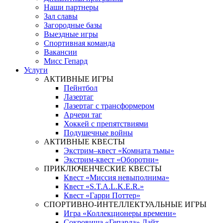
Наши партнеры
Зал славы
Загородные базы
Выездные игры
Спортивная команда
Вакансии
Мисс Гепард
Услуги
АКТИВНЫЕ ИГРЫ
Пейнтбол
Лазертаг
Лазертаг с трансформером
Арчери таг
Хоккей с препятствиями
Подушечные войны
АКТИВНЫЕ КВЕСТЫ
Экстрим–квест «Комната тьмы»
Экстрим-квест «Оборотни»
ПРИКЛЮЧЕНЧЕСКИЕ КВЕСТЫ
Квест «Миссия невыполнима»
Квест «S.T.A.L.K.E.R.»
Квест «Гарри Поттер»
СПОРТИВНО-ИНТЕЛЛЕКТУАЛЬНЫЕ ИГРЫ
Игра «Коллекционеры времени»
Сокровища «Гепарда» Лайт