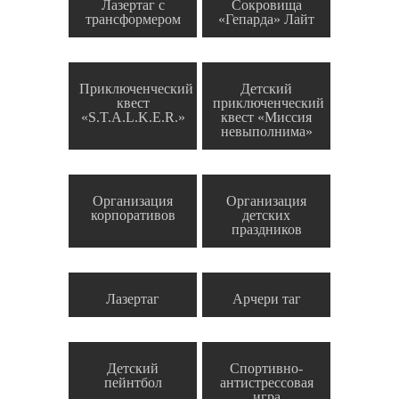
Лазертаг с
Сокровища
трансформером
«Гепарда» Лайт
Приключенческий
Детский
квест
приключенческий
«S.T.A.L.K.E.R.»
квест «Миссия
невыполнима»
Организация
Организация
корпоративов
детских
праздников
Лазертаг
Арчери таг
Детский
Спортивно-
пейнтбол
антистрессовая
игра