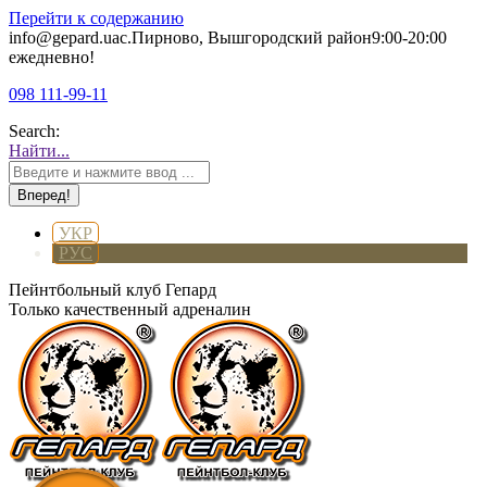
Перейти к содержанию
info@gepard.ua
с.Пирново, Вышгородский район
9:00-20:00
ежедневно!
098 111-99-11
Search:
Найти...
УКР
РУС
Пейнтбольный клуб Гепард
Только качественный адреналин