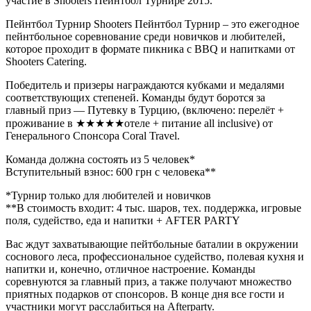
участие в Shooters Пейнтбол Турнире 2015.
Пейнтбол Турнир Shooters Пейнтбол Турнир – это ежегодное
пейнтбольное соревнование среди новичков и любителей,
которое проходит в формате пикника с BBQ и напитками от
Shooters Catering.
Победитель и призеры награждаются кубками и медалями
соответствующих степеней. Команды будут боротся за
главный приз — Путевку в Турцию, (включено: перелёт +
проживание в
★★★★★
отеле + питание all inclusive) от
Генерального Спонсора Coral Travel.
Команда должна состоять из 5 человек*
Вступительный взнос: 600 грн с человека**
*Турнир только для любителей и новичков
**В стоимость входит: 4 тыс. шаров, тех. поддержка, игровые
поля, суд
ейство, еда и напитки + AFTER PARTY
Вас ждут захватывающие пейтбольные баталии в окружении
соснового леса, профессиональное судейство, полевая кухня и
напитки и, конечно, отличное настроение. Команды
соревнуются за главный приз, а также получают множество
приятных подарков от спонсоров. В конце дня все гости и
участники могут расслабиться на Afterparty.