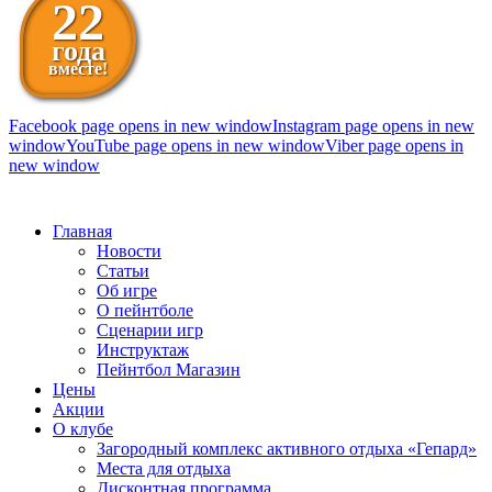
22
года
вместе!
Facebook page opens in new window
Instagram page opens in new
window
YouTube page opens in new window
Viber page opens in
new window
098 111-99-11
Главная
Новости
Статьи
Об игре
О пейнтболе
Сценарии игр
Инструктаж
Пейнтбол Магазин
Цены
Акции
О клубе
Загородный комплекс активного отдыха «Гепард»
Места для отдыха
Дисконтная программа