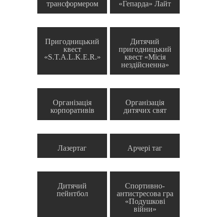
трансформером
«Гепарда» Лайт
Пригодницький
Дитячий
квест
пригодницький
«S.T.A.L.K.E.R.»
квест «Місія
нездійсненна»
Організація
Організація
корпоративів
дитячих свят
Лазертаг
Арчері таг
Дитячий
Спортивно-
пейнтбол
антистресова гра
«Подушкові
війни»