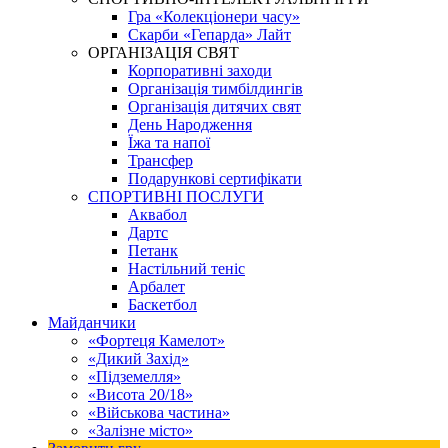
Гра «Колекціонери часу»
Скарби «Гепарда» Лайт
ОРГАНІЗАЦІЯ СВЯТ
Корпоративні заходи
Організація тимбілдингів
Організація дитячих свят
День Народження
Їжа та напої
Трансфер
Подарункові сертифікати
СПОРТИВНІ ПОСЛУГИ
Аквабол
Дартс
Петанк
Настільний теніс
Арбалет
Баскетбол
Майданчики
«Фортеця Камелот»
«Дикий Захід»
«Підземелля»
«Висота 20/18»
«Військова частина»
«Залізне місто»