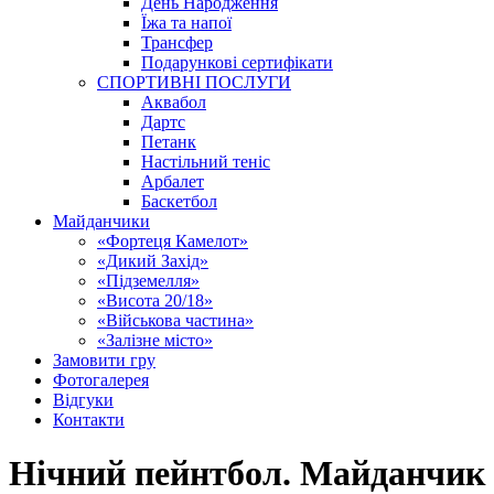
День Народження
Їжа та напої
Трансфер
Подарункові сертифікати
СПОРТИВНІ ПОСЛУГИ
Аквабол
Дартс
Петанк
Настільний теніс
Арбалет
Баскетбол
Майданчики
«Фортеця Камелот»
«Дикий Захід»
«Підземелля»
«Висота 20/18»
«Військова частина»
«Залізне місто»
Замовити гру
Фотогалерея
Відгуки
Контакти
Нічний пейнтбол. Майданчик