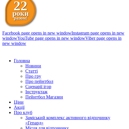
22
роки
разом!
Facebook page opens in new window
Instagram page opens in new
window
YouTube page opens in new window
Viber page opens in
new window
098 111-99-11
Головна
Новини
Статті
Про гру
Про пейнтбол
Сценарії ігор
Інструктаж
Пейнтбол Магазин
Ціни
Акції
Про клуб
Заміський комплекс активного відпочинку
«Гепард»
Місця для відпочинку