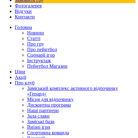
Замовити гру
Фотогалерея
Відгуки
Контакти
Головна
Новини
Статті
Про гру
Про пейнтбол
Сценарії ігор
Інструктаж
Пейнтбол Магазин
Ціни
Акції
Про клуб
Заміський комплекс активного відпочинку
«Гепард»
Місця для відпочинку
Дисконтна програма
Наші партнери
Зала слави
Заміські бази
Виїзні ігри
Спортивна команда