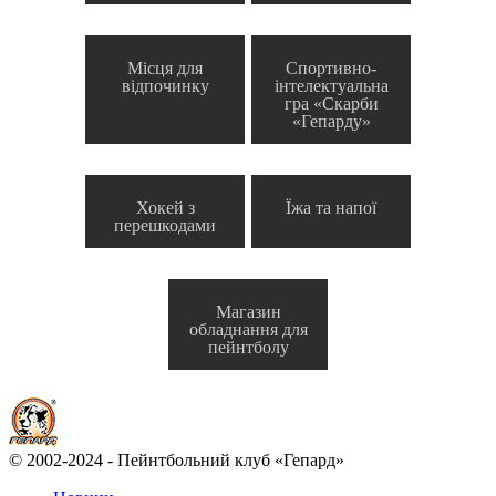
Місця для
Спортивно-
відпочинку
інтелектуальна
гра «Скарби
«Гепарду»
Хокей з
Їжа та напої
перешкодами
Магазин
обладнання для
пейнтболу
© 2002-2024 - Пейнтбольний клуб «Гепард»