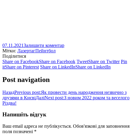
07.11.2021
Залишити коментар
Мітки:
Лазертаг
Пейнтбол
Поділитися
Share on Facebook
Share on Facebook
Tweet
Share on Twitter
Pin
it
Share on Pinterest
Share on LinkedIn
Share on LinkedIn
Post navigation
Назад
Previous post:
Як провести день народження незвично з
друзями в Києві
Далі
Next post:
З новим 2022 роком та веселого
Різдва!
Напишіть відгук
Ваш email адреса не публікується. Обов'язкові для заповнення
поля позначені
*