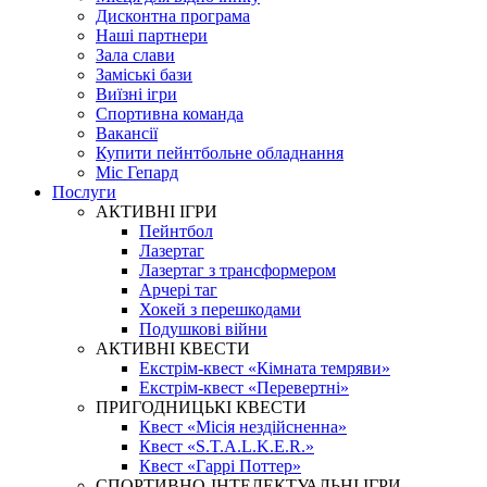
Дисконтна програма
Наші партнери
Зала слави
Заміські бази
Виїзні ігри
Спортивна команда
Вакансії
Купити пейнтбольне обладнання
Міс Гепард
Послуги
АКТИВНІ ІГРИ
Пейнтбол
Лазертаг
Лазертаг з трансформером
Арчері таг
Хокей з перешкодами
Подушкові війни
АКТИВНІ КВЕСТИ
Екстрім-квест «Кімната темряви»
Екстрім-квест «Перевертні»
ПРИГОДНИЦЬКІ КВЕСТИ
Квест «Місія нездійсненна»
Квест «S.T.A.L.K.E.R.»
Квест «Гаррі Поттер»
СПОРТИВНО-ІНТЕЛЕКТУАЛЬНІ ІГРИ