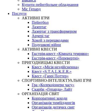
Вакансії
Купити пейнтбольне обладнання
Міс Гепард
Послуги
АКТИВНІ ІГРИ
Пейнтбол
Лазертаг
Лазертаг з трансформером
Арчері таг
Хокей з перешкодами
Подушкові війни
АКТИВНІ КВЕСТИ
Екстрім-квест «Кімната темряви»
Екстрім-квест «Перевертні»
ПРИГОДНИЦЬКІ КВЕСТИ
Квест «Місія нездійсненна»
Квест «S.T.A.L.K.E.R.»
Квест «Гаррі Поттер»
СПОРТИВНО-ІНТЕЛЕКТУАЛЬНІ ІГРИ
Гра «Колекціонери часу»
Скарби «Гепарда» Лайт
ОРГАНІЗАЦІЯ СВЯТ
Корпоративні заходи
Організація тимбілдингів
Організація дитячих свят