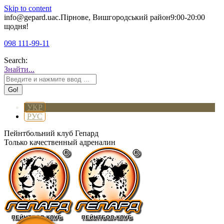
Skip to content
info@gepard.ua
с.Пірнове, Вишгородський район
9:00-20:00
щодня!
098 111-99-11
Search:
Знайти...
УКР
РУС
Пейнтбольний клуб Гепард
Только качественный адреналин