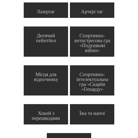
Лазертаг
Арчері таг
Дитячий
Спортивно-
пейнтбол
антистресова гра
«Подушкові
війни»
Місця для
Спортивно-
відпочинку
інтелектуальна
гра «Скарби
«Гепарду»
Хокей з
Їжа та напої
перешкодами