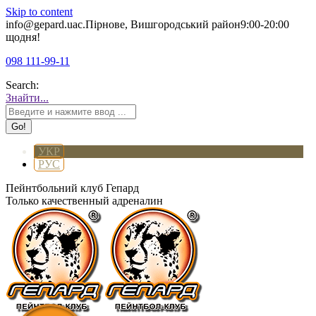
Skip to content
info@gepard.ua
с.Пірнове, Вишгородський район
9:00-20:00
щодня!
098 111-99-11
Search:
Знайти...
УКР
РУС
Пейнтбольний клуб Гепард
Только качественный адреналин