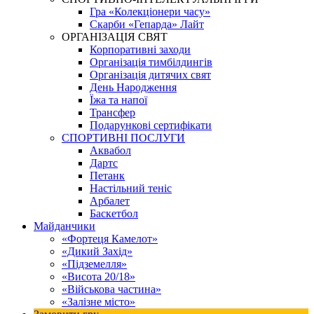
Гра «Колекціонери часу»
Скарби «Гепарда» Лайт
ОРГАНІЗАЦІЯ СВЯТ
Корпоративні заходи
Організація тимбілдингів
Організація дитячих свят
День Народження
Їжа та напої
Трансфер
Подарункові сертифікати
СПОРТИВНІ ПОСЛУГИ
Аквабол
Дартс
Петанк
Настільний теніс
Арбалет
Баскетбол
Майданчики
«Фортеця Камелот»
«Дикий Захід»
«Підземелля»
«Висота 20/18»
«Військова частина»
«Залізне місто»