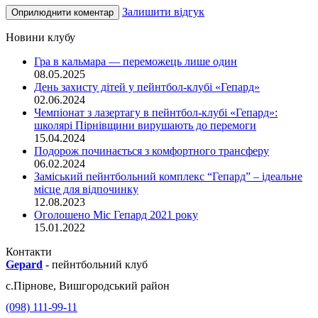
Залишити відгук
Новини клубу
Гра в кальмара — переможець лише один
08.05.2025
День захисту дітей у пейнтбол-клубі «Гепард»
02.06.2024
Чемпіонат з лазертагу в пейнтбол-клубі «Гепард»:
школярі Пірнівщини вирушають до перемоги
15.04.2024
Подорож починається з комфортного трансферу
06.02.2024
Заміський пейнтбольний комплекс “Гепард” – ідеальне
місце для відпочинку
12.08.2023
Оголошено Міс Гепард 2021 року
15.01.2022
Контакти
Gepard
-
пейнтбольний клуб
с.
Пірнове
,
Вишгородський район
(098) 111-99-11