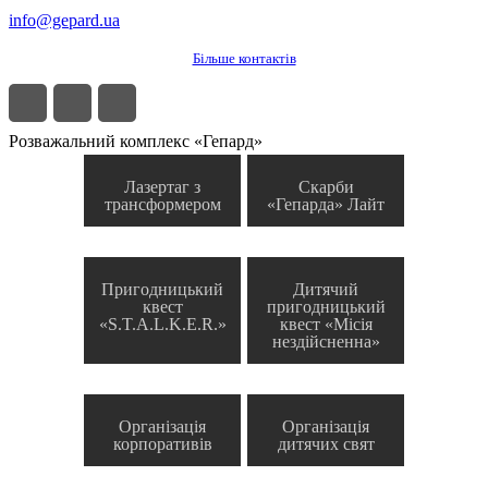
info@gepard.ua
Більше контактів
Розважальний комплекс «Гепард»
Лазертаг з
Скарби
трансформером
«Гепарда» Лайт
Пригодницький
Дитячий
квест
пригодницький
«S.T.A.L.K.E.R.»
квест «Місія
нездійсненна»
Організація
Організація
корпоративів
дитячих свят