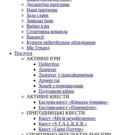
Дисконтна програма
Наші партнери
Зала слави
Заміські бази
Виїзні ігри
Спортивна команда
Вакансії
Купити пейнтбольне обладнання
Міс Гепард
Послуги
АКТИВНІ ІГРИ
Пейнтбол
Лазертаг
Лазертаг з трансформером
Арчері таг
Хокей з перешкодами
Подушкові війни
АКТИВНІ КВЕСТИ
Екстрім-квест «Кімната темряви»
Екстрім-квест «Перевертні»
ПРИГОДНИЦЬКІ КВЕСТИ
Квест «Місія нездійсненна»
Квест «S.T.A.L.K.E.R.»
Квест «Гаррі Поттер»
СПОРТИВНО-ІНТЕЛЕКТУАЛЬНІ ІГРИ