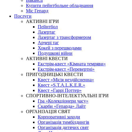
Вакансії
Купити пейнтбольне обладнання
Міс Гепард
Послуги
АКТИВНІ ІГРИ
Пейнтбол
Лазертаг
Лазертаг з трансформером
Арчері таг
Хокей з перешкодами
Подушкові війни
АКТИВНІ КВЕСТИ
Екстрім-квест «Кімната темряви»
Екстрім-квест «Перевертні»
ПРИГОДНИЦЬКІ КВЕСТИ
Квест «Місія нездійсненна»
Квест «S.T.A.L.K.E.R.»
Квест «Гаррі Поттер»
СПОРТИВНО-ІНТЕЛЕКТУАЛЬНІ ІГРИ
Гра «Колекціонери часу»
Скарби «Гепарда» Лайт
ОРГАНІЗАЦІЯ СВЯТ
Корпоративні заходи
Організація тимбілдингів
Організація дитячих свят