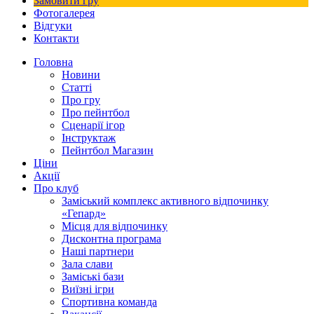
Замовити гру
Фотогалерея
Відгуки
Контакти
Головна
Новини
Статті
Про гру
Про пейнтбол
Сценарії ігор
Інструктаж
Пейнтбол Магазин
Ціни
Акції
Про клуб
Заміський комплекс активного відпочинку
«Гепард»
Місця для відпочинку
Дисконтна програма
Наші партнери
Зала слави
Заміські бази
Виїзні ігри
Спортивна команда