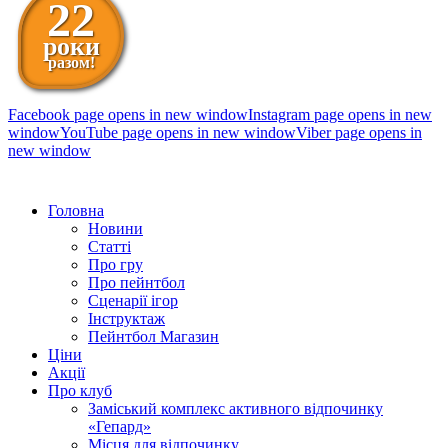
22
роки
разом!
Facebook page opens in new window
Instagram page opens in new
window
YouTube page opens in new window
Viber page opens in
new window
098 111-99-11
Головна
Новини
Статті
Про гру
Про пейнтбол
Сценарії ігор
Інструктаж
Пейнтбол Магазин
Ціни
Акції
Про клуб
Заміський комплекс активного відпочинку
«Гепард»
Місця для відпочинку