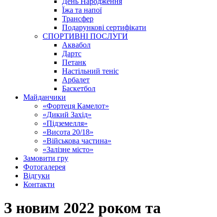
День Народження
Їжа та напої
Трансфер
Подарункові сертифікати
СПОРТИВНІ ПОСЛУГИ
Аквабол
Дартс
Петанк
Настільний теніс
Арбалет
Баскетбол
Майданчики
«Фортеця Камелот»
«Дикий Захід»
«Підземелля»
«Висота 20/18»
«Військова частина»
«Залізне місто»
Замовити гру
Фотогалерея
Відгуки
Контакти
З новим 2022 роком та