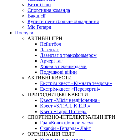
Виїзні ігри
Спортивна команда
Вакансії
Купити пейнтбольне обладнання
Міс Гепард
Послуги
АКТИВНІ ІГРИ
Пейнтбол
Лазертаг
Лазертаг з трансформером
Арчері таг
Хокей з перешкодами
Подушкові війни
АКТИВНІ КВЕСТИ
Екстрім-квест «Кімната темряви»
Екстрім-квест «Перевертні»
ПРИГОДНИЦЬКІ КВЕСТИ
Квест «Місія нездійсненна»
Квест «S.T.A.L.K.E.R.»
Квест «Гаррі Поттер»
СПОРТИВНО-ІНТЕЛЕКТУАЛЬНІ ІГРИ
Гра «Колекціонери часу»
Скарби «Гепарда» Лайт
ОРГАНІЗАЦІЯ СВЯТ
Корпоративні заходи