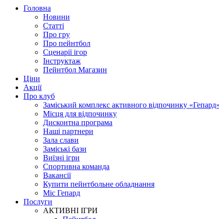
Головна
Новини
Статті
Про гру
Про пейнтбол
Сценарії ігор
Інструктаж
Пейнтбол Магазин
Ціни
Акції
Про клуб
Заміський комплекс активного відпочинку «Гепард
Місця для відпочинку
Дисконтна програма
Наші партнери
Зала слави
Заміські бази
Виїзні ігри
Спортивна команда
Вакансії
Купити пейнтбольне обладнання
Міс Гепард
Послуги
АКТИВНІ ІГРИ