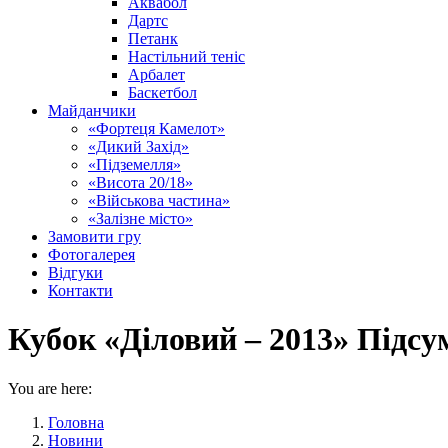
Аквабол
Дартс
Петанк
Настільний теніс
Арбалет
Баскетбол
Майданчики
«Фортеця Камелот»
«Дикий Захід»
«Підземелля»
«Висота 20/18»
«Військова частина»
«Залізне місто»
Замовити гру
Фотогалерея
Відгуки
Контакти
Кубок «Діловий – 2013» Підсу
You are here:
Головна
Новини