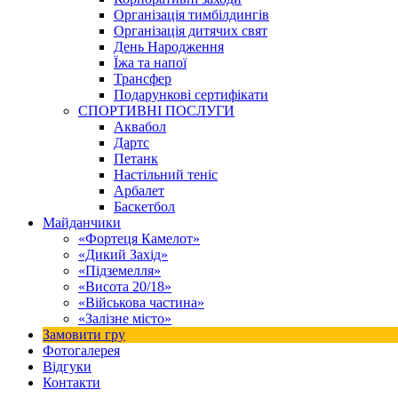
Організація тимбілдингів
Організація дитячих свят
День Народження
Їжа та напої
Трансфер
Подарункові сертифікати
СПОРТИВНІ ПОСЛУГИ
Аквабол
Дартс
Петанк
Настільний теніс
Арбалет
Баскетбол
Майданчики
«Фортеця Камелот»
«Дикий Захід»
«Підземелля»
«Висота 20/18»
«Військова частина»
«Залізне місто»
Замовити гру
Фотогалерея
Відгуки
Контакти