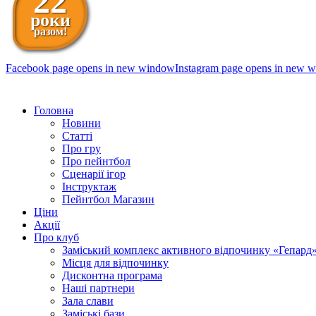
22
роки
разом!
Facebook page opens in new window
Instagram page opens in new 
098 111-99-11
Головна
Новини
Статті
Про гру
Про пейнтбол
Сценарії ігор
Інструктаж
Пейнтбол Магазин
Ціни
Акції
Про клуб
Заміський комплекс активного відпочинку «Гепард
Місця для відпочинку
Дисконтна програма
Наші партнери
Зала слави
Заміські бази