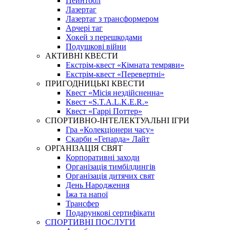
Пейнтбол
Лазертаг
Лазертаг з трансформером
Арчері таг
Хокей з перешкодами
Подушкові війни
АКТИВНІ КВЕСТИ
Екстрім-квест «Кімната темряви»
Екстрім-квест «Перевертні»
ПРИГОДНИЦЬКІ КВЕСТИ
Квест «Місія нездійсненна»
Квест «S.T.A.L.K.E.R.»
Квест «Гаррі Поттер»
СПОРТИВНО-ІНТЕЛЕКТУАЛЬНІ ІГРИ
Гра «Колекціонери часу»
Скарби «Гепарда» Лайт
ОРГАНІЗАЦІЯ СВЯТ
Корпоративні заходи
Організація тимбілдингів
Організація дитячих свят
День Народження
Їжа та напої
Трансфер
Подарункові сертифікати
СПОРТИВНІ ПОСЛУГИ