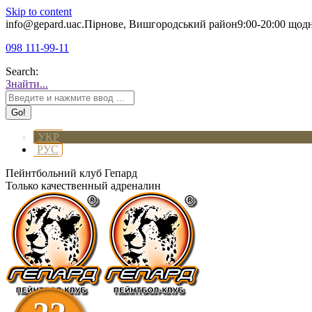
Skip to content
info@gepard.ua
с.Пірнове, Вишгородський район
9:00-20:00 щод
098 111-99-11
Search:
Знайти...
УКР
РУС
Пейнтбольний клуб Гепард
Только качественный адреналин