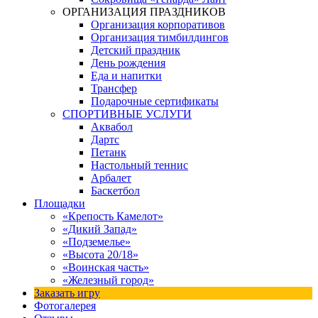
ОРГАНИЗАЦИЯ ПРАЗДНИКОВ
Организация корпоративов
Организация тимбилдингов
Детский праздник
День рождения
Еда и напитки
Трансфер
Подарочные сертификаты
СПОРТИВНЫЕ УСЛУГИ
Аквабол
Дартс
Петанк
Настольный теннис
Арбалет
Баскетбол
Площадки
«Крепость Камелот»
«Дикий Запад»
«Подземелье»
«Высота 20/18»
«Воинская часть»
«Железный город»
Заказать игру
Фотогалерея