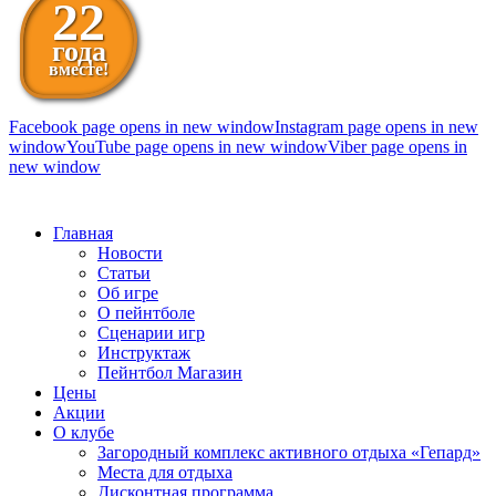
22
года
вместе!
Facebook page opens in new window
Instagram page opens in new
window
YouTube page opens in new window
Viber page opens in
new window
098 111-99-11
Главная
Новости
Статьи
Об игре
О пейнтболе
Сценарии игр
Инструктаж
Пейнтбол Магазин
Цены
Акции
О клубе
Загородный комплекс активного отдыха «Гепард»
Места для отдыха
Дисконтная программа