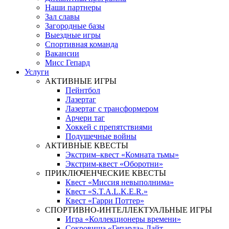
Наши партнеры
Зал славы
Загородные базы
Выездные игры
Спортивная команда
Вакансии
Мисс Гепард
Услуги
АКТИВНЫЕ ИГРЫ
Пейнтбол
Лазертаг
Лазертаг с трансформером
Арчери таг
Хоккей с препятствиями
Подушечные войны
АКТИВНЫЕ КВЕСТЫ
Экстрим–квест «Комната тьмы»
Экстрим-квест «Оборотни»
ПРИКЛЮЧЕНЧЕСКИЕ КВЕСТЫ
Квест «Миссия невыполнима»
Квест «S.T.A.L.K.E.R.»
Квест «Гарри Поттер»
СПОРТИВНО-ИНТЕЛЛЕКТУАЛЬНЫЕ ИГРЫ
Игра «Коллекционеры времени»
Сокровища «Гепарда» Лайт