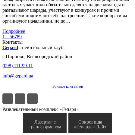
застольях участники обязательно делятся на две команды и
разгадывают шарады, участвуют в конкурсах и прочими
способами поднимают себе настроение. Такие корпоративы
организуют начальники, не до…
Подробнее
1
…
5
6
7
8
9
Контакты
Gepard
-
пейнтбольный клуб
с.
Пирново
,
Вышгородский район
(098) 111-99-11
info@gepard.ua
Больше контактов
Развлекательный комплекс «Гепард»
Лазертаг с
Сокровища
трансформером
«Гепарда» Лайт