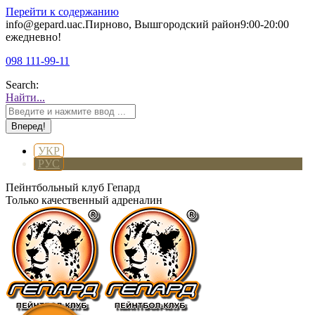
Перейти к содержанию
info@gepard.ua
с.Пирново, Вышгородский район
9:00-20:00
ежедневно!
098 111-99-11
Search:
Найти...
УКР
РУС
Пейнтбольный клуб Гепард
Только качественный адреналин