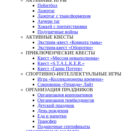
АКТИВНЫЕ ИГРЫ
Пейнтбол
Лазертаг
Лазертаг с трансформером
Арчери таг
Хоккей с препятствиями
Подушечные войны
АКТИВНЫЕ КВЕСТЫ
Экстрим–квест «Комната тьмы»
Экстрим-квест «Оборотни»
ПРИКЛЮЧЕНЧЕСКИЕ КВЕСТЫ
Квест «Миссия невыполнима»
Квест «S.T.A.L.K.E.R.»
Квест «Гарри Поттер»
СПОРТИВНО-ИНТЕЛЛЕКТУАЛЬНЫЕ ИГРЫ
Игра «Коллекционеры времени»
Сокровища «Гепарда» Лайт
ОРГАНИЗАЦИЯ ПРАЗДНИКОВ
Организация корпоративов
Организация тимбилдингов
Детский праздник
День рождения
Еда и напитки
Трансфер
Подарочные сертификаты