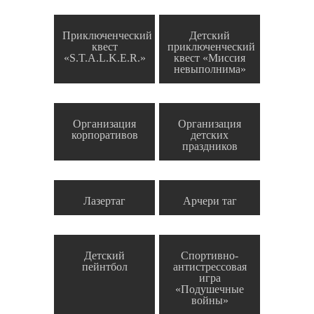
Приключенческий
Детский
квест
приключенческий
«S.T.A.L.K.E.R.»
квест «Миссия
невыполнима»
Организация
Организация
корпоративов
детских
праздников
Лазертаг
Арчери таг
Детский
Спортивно-
пейнтбол
антистрессовая
игра
«Подушечные
войны»