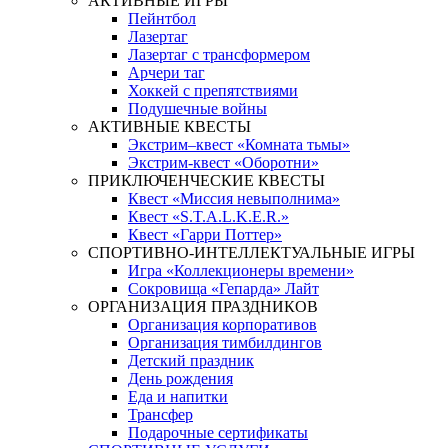
АКТИВНЫЕ ИГРЫ
Пейнтбол
Лазертаг
Лазертаг с трансформером
Арчери таг
Хоккей с препятствиями
Подушечные войны
АКТИВНЫЕ КВЕСТЫ
Экстрим–квест «Комната тьмы»
Экстрим-квест «Оборотни»
ПРИКЛЮЧЕНЧЕСКИЕ КВЕСТЫ
Квест «Миссия невыполнима»
Квест «S.T.A.L.K.E.R.»
Квест «Гарри Поттер»
СПОРТИВНО-ИНТЕЛЛЕКТУАЛЬНЫЕ ИГРЫ
Игра «Коллекционеры времени»
Сокровища «Гепарда» Лайт
ОРГАНИЗАЦИЯ ПРАЗДНИКОВ
Организация корпоративов
Организация тимбилдингов
Детский праздник
День рождения
Еда и напитки
Трансфер
Подарочные сертификаты