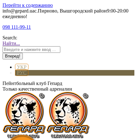
Перейти к содержанию
info@gepard.ua
с.Пирново, Вышгородский район
9:00-20:00
ежедневно!
098 111-99-11
Search:
Найти...
УКР
РУС
Пейнтбольный клуб Гепард
Только качественный адреналин