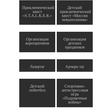
Приключенческий
Детский
квест
приключенческий
«S.T.A.L.K.E.R.»
квест «Миссия
невыполнима»
Организация
Организация
корпоративов
детских
праздников
Лазертаг
Арчери таг
Детский
Спортивно-
пейнтбол
антистрессовая
игра
«Подушечные
войны»