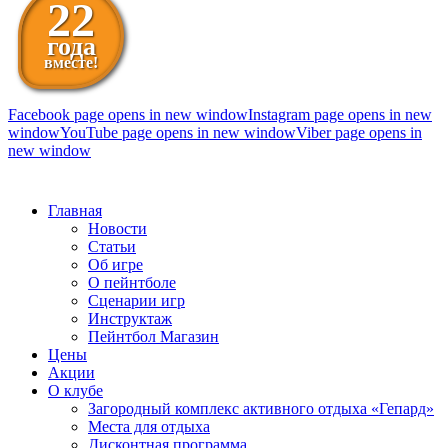
22
года
вместе!
Facebook page opens in new window
Instagram page opens in new
window
YouTube page opens in new window
Viber page opens in
new window
098 111-99-11
Главная
Новости
Статьи
Об игре
О пейнтболе
Сценарии игр
Инструктаж
Пейнтбол Магазин
Цены
Акции
О клубе
Загородный комплекс активного отдыха «Гепард»
Места для отдыха
Дисконтная программа