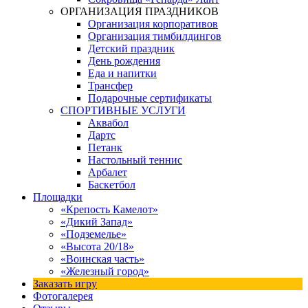
ОРГАНИЗАЦИЯ ПРАЗДНИКОВ
Организация корпоративов
Организация тимбилдингов
Детский праздник
День рождения
Еда и напитки
Трансфер
Подарочные сертификаты
СПОРТИВНЫЕ УСЛУГИ
Аквабол
Дартс
Петанк
Настольный теннис
Арбалет
Баскетбол
Площадки
«Крепость Камелот»
«Дикий Запад»
«Подземелье»
«Высота 20/18»
«Воинская часть»
«Железный город»
Заказать игру
Фотогалерея