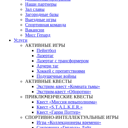
Наши партнеры
Зал славы
Загородные базы
Выездные игры
Спортивная команда
Вакансии
Мисс Гепард
Услуги
АКТИВНЫЕ ИГРЫ
Пейнтбол
Лазертаг
Лазертаг с трансформером
Арчери таг
Хоккей с препятствиями
Подушечные войны
АКТИВНЫЕ КВЕСТЫ
Экстрим–квест «Комната тьмы»
Экстрим-квест «Оборотни»
ПРИКЛЮЧЕНЧЕСКИЕ КВЕСТЫ
Квест «Миссия невыполнима»
Квест «S.T.A.L.K.E.R.»
Квест «Гарри Поттер»
СПОРТИВНО-ИНТЕЛЛЕКТУАЛЬНЫЕ ИГРЫ
Игра «Коллекционеры времени»
Сокровища «Гепарда» Лайт