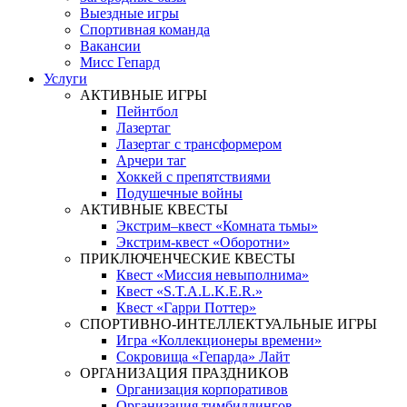
Выездные игры
Спортивная команда
Вакансии
Мисс Гепард
Услуги
АКТИВНЫЕ ИГРЫ
Пейнтбол
Лазертаг
Лазертаг с трансформером
Арчери таг
Хоккей с препятствиями
Подушечные войны
АКТИВНЫЕ КВЕСТЫ
Экстрим–квест «Комната тьмы»
Экстрим-квест «Оборотни»
ПРИКЛЮЧЕНЧЕСКИЕ КВЕСТЫ
Квест «Миссия невыполнима»
Квест «S.T.A.L.K.E.R.»
Квест «Гарри Поттер»
СПОРТИВНО-ИНТЕЛЛЕКТУАЛЬНЫЕ ИГРЫ
Игра «Коллекционеры времени»
Сокровища «Гепарда» Лайт
ОРГАНИЗАЦИЯ ПРАЗДНИКОВ
Организация корпоративов
Организация тимбилдингов