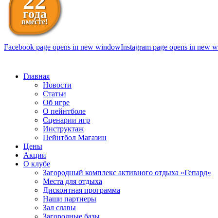
22
года
вместе!
Facebook page opens in new window
Instagram page opens in new 
098 111-99-11
Главная
Новости
Статьи
Об игре
О пейнтболе
Сценарии игр
Инструктаж
Пейнтбол Магазин
Цены
Акции
О клубе
Загородный комплекс активного отдыха «Гепард»
Места для отдыха
Дисконтная программа
Наши партнеры
Зал славы
Загородные базы