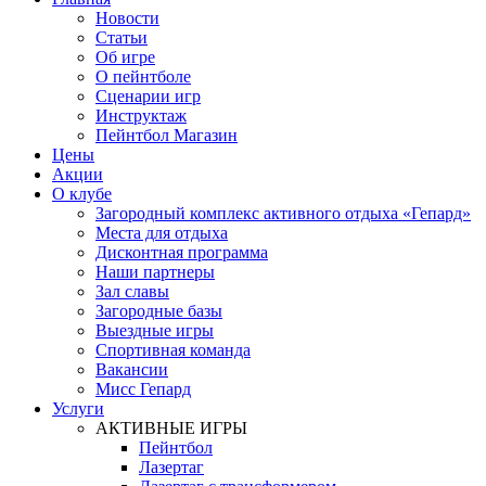
Новости
Статьи
Об игре
О пейнтболе
Сценарии игр
Инструктаж
Пейнтбол Магазин
Цены
Акции
О клубе
Загородный комплекс активного отдыха «Гепард»
Места для отдыха
Дисконтная программа
Наши партнеры
Зал славы
Загородные базы
Выездные игры
Спортивная команда
Вакансии
Мисс Гепард
Услуги
АКТИВНЫЕ ИГРЫ
Пейнтбол
Лазертаг