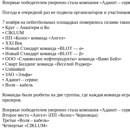
Впервые победителем уверенно стала компания «Аданит – серв
Погода в очередной раз не подвела организаторов и участн
7 ноября на пейнтбольных площадках померялись силами такие
• Круг – Акватерм и Ко
• CIKLUM
• ПП «Колос» команда «Ангел»
• XXI Век
• Новый Стандарт команда «BLOT — α»
• Новый Стандарт команда «BLOT — β»
• ООО «Славянские нефтепродукты» команда «Вамп Бойз»
• Смарт Билдинг команда «Веселий Роджер»
• Unlimitted
• ЗАО «Эльфа»
• Аданит – сервис
• Воля – кабель
Команды были разбиты на две группы, где каждая команда игр
призеров.
Впервые победителем уверенно стала компания «Аданит – сер
Второе место «Ангел» (ПП «Колос» Черновцы)
Третьи «Воля – кабель»
Четвертые «CIKLUM»