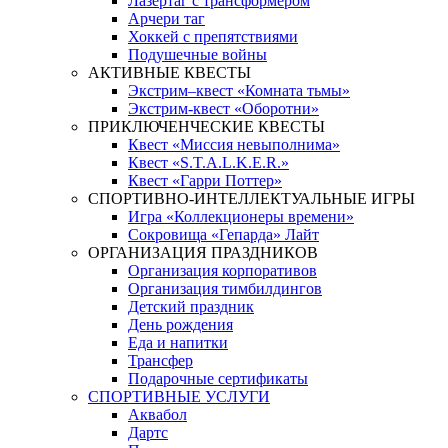
Лазертаг с трансформером
Арчери таг
Хоккей с препятствиями
Подушечные войны
АКТИВНЫЕ КВЕСТЫ
Экстрим–квест «Комната тьмы»
Экстрим-квест «Оборотни»
ПРИКЛЮЧЕНЧЕСКИЕ КВЕСТЫ
Квест «Миссия невыполнима»
Квест «S.T.A.L.K.E.R.»
Квест «Гарри Поттер»
СПОРТИВНО-ИНТЕЛЛЕКТУАЛЬНЫЕ ИГРЫ
Игра «Коллекционеры времени»
Сокровища «Гепарда» Лайт
ОРГАНИЗАЦИЯ ПРАЗДНИКОВ
Организация корпоративов
Организация тимбилдингов
Детский праздник
День рождения
Еда и напитки
Трансфер
Подарочные сертификаты
СПОРТИВНЫЕ УСЛУГИ
Аквабол
Дартс