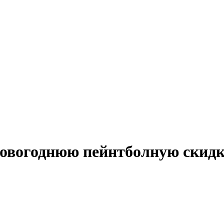
новогоднюю пейнтболную скид