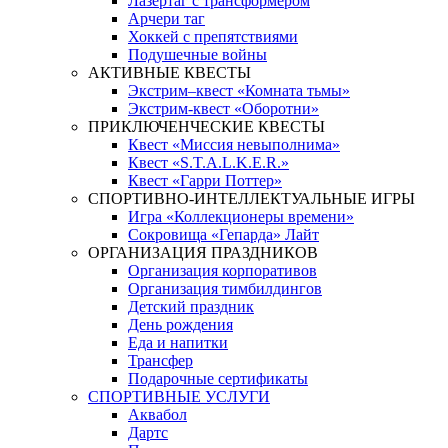
Лазертаг с трансформером
Арчери таг
Хоккей с препятствиями
Подушечные войны
АКТИВНЫЕ КВЕСТЫ
Экстрим–квест «Комната тьмы»
Экстрим-квест «Оборотни»
ПРИКЛЮЧЕНЧЕСКИЕ КВЕСТЫ
Квест «Миссия невыполнима»
Квест «S.T.A.L.K.E.R.»
Квест «Гарри Поттер»
СПОРТИВНО-ИНТЕЛЛЕКТУАЛЬНЫЕ ИГРЫ
Игра «Коллекционеры времени»
Сокровища «Гепарда» Лайт
ОРГАНИЗАЦИЯ ПРАЗДНИКОВ
Организация корпоративов
Организация тимбилдингов
Детский праздник
День рождения
Еда и напитки
Трансфер
Подарочные сертификаты
СПОРТИВНЫЕ УСЛУГИ
Аквабол
Дартс