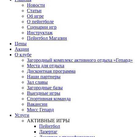
Новости
Статьи
Об игре
О пейнтболе
Сценарии игр
Инструктаж
Пейнтбол Магазин
Цены
Акции
О клубе
Загородный комплекс активного отдыха «Гепард»
Места для отдыха
Дисконтная программа
Наши партнеры
Зал славы
Загородные базы
Выездные игры
Спортивная команда
Вакансии
Мисс Гепард
Услуги
АКТИВНЫЕ ИГРЫ
Пейнтбол
Лазертаг