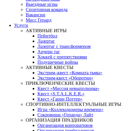
Выездные игры
Спортивная команда
Вакансии
Мисс Гепард
Услуги
АКТИВНЫЕ ИГРЫ
Пейнтбол
Лазертаг
Лазертаг с трансформером
Арчери таг
Хоккей с препятствиями
Подушечные войны
АКТИВНЫЕ КВЕСТЫ
Экстрим–квест «Комната тьмы»
Экстрим-квест «Оборотни»
ПРИКЛЮЧЕНЧЕСКИЕ КВЕСТЫ
Квест «Миссия невыполнима»
Квест «S.T.A.L.K.E.R.»
Квест «Гарри Поттер»
СПОРТИВНО-ИНТЕЛЛЕКТУАЛЬНЫЕ ИГРЫ
Игра «Коллекционеры времени»
Сокровища «Гепарда» Лайт
ОРГАНИЗАЦИЯ ПРАЗДНИКОВ
Организация корпоративов
Организация тимбилдингов