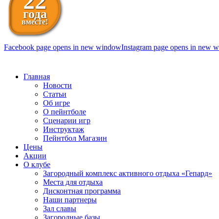
22
года
вместе!
Facebook page opens in new window
Instagram page opens in new 
098 111-99-11
Главная
Новости
Статьи
Об игре
О пейнтболе
Сценарии игр
Инструктаж
Пейнтбол Магазин
Цены
Акции
О клубе
Загородный комплекс активного отдыха «Гепард»
Места для отдыха
Дисконтная программа
Наши партнеры
Зал славы
Загородные базы