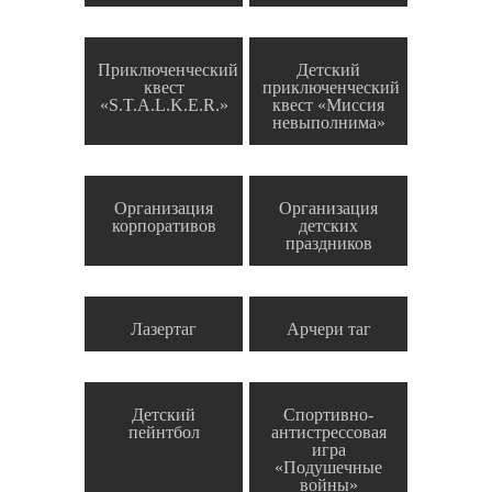
Приключенческий
Детский
квест
приключенческий
«S.T.A.L.K.E.R.»
квест «Миссия
невыполнима»
Организация
Организация
корпоративов
детских
праздников
Лазертаг
Арчери таг
Детский
Спортивно-
пейнтбол
антистрессовая
игра
«Подушечные
войны»