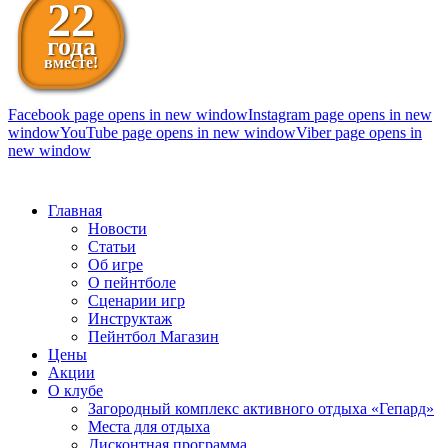
22
года
вместе!
Facebook page opens in new window
Instagram page opens in new
window
YouTube page opens in new window
Viber page opens in
new window
098 111-99-11
Главная
Новости
Статьи
Об игре
О пейнтболе
Сценарии игр
Инструктаж
Пейнтбол Магазин
Цены
Акции
О клубе
Загородный комплекс активного отдыха «Гепард»
Места для отдыха
Дисконтная программа