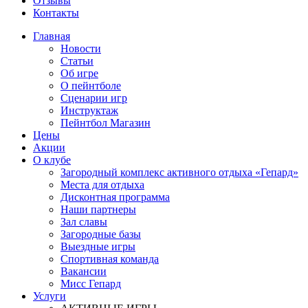
Отзывы
Контакты
Главная
Новости
Статьи
Об игре
О пейнтболе
Сценарии игр
Инструктаж
Пейнтбол Магазин
Цены
Акции
О клубе
Загородный комплекс активного отдыха «Гепард»
Места для отдыха
Дисконтная программа
Наши партнеры
Зал славы
Загородные базы
Выездные игры
Спортивная команда
Вакансии
Мисс Гепард
Услуги