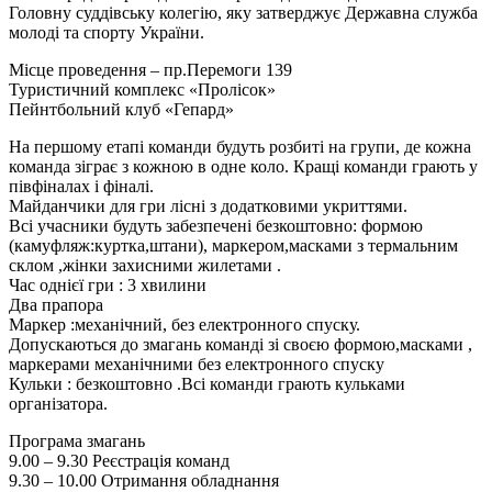
Головну суддівську колегію, яку затверджує Державна служба
молоді та спорту України.
Місце проведення – пр.Перемоги 139
Туристичний комплекс «Пролісок»
Пейнтбольний клуб «Гепард»
На першому етапі команди будуть розбиті на групи, де кожна
команда зіграє з кожною в одне коло. Кращі команди грають у
півфіналах і фіналі.
Майданчики для гри лісні з додатковими укриттями.
Всі учасники будуть забезпечені безкоштовно: формою
(камуфляж:куртка,штани), маркером,масками з термальним
склом ,жінки захисними жилетами .
Час однієї гри : 3 хвилини
Два прапора
Маркер :механічний, без електронного спуску.
Допускаються до змагань команді зі своєю формою,масками ,
маркерами механічними без електронного спуску
Кульки : безкоштовно .Всі команди грають кульками
організатора.
Програма змагань
9.00 – 9.30 Реєстрація команд
9.30 – 10.00 Отримання обладнання