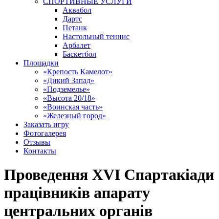
СПОРТИВНЫЕ УСЛУГИ
Аквабол
Дартс
Петанк
Настольный теннис
Арбалет
Баскетбол
Площадки
«Крепость Камелот»
«Дикий Запад»
«Подземелье»
«Высота 20/18»
«Воинская часть»
«Железный город»
Заказать игру
Фотогалерея
Отзывы
Контакты
Проведення XVI Спартакіади
працівників апарату
центральних органів