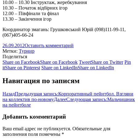
10.00 – 10.30 Інструктаж, жеребкування
10.30 – Початок відбірних ігор
12.00 – Півфінали та фінал
13.30 – Закінчення ігор
Координатор змагань: Грушковський Юрій (098)111-99-11,
(067)405-66-24
26.09.2012
Оставить комментарий
Метки:
Турнир
Поделиться
Share on Facebook
Share on Facebook
Tweet
Share on Twitter
Pin
it
Share on Pinterest
Share on LinkedIn
Share on LinkedIn
Навигация по записям
Назад
Предыдущая запись:
Корпоративный пейнтбол. Взгляни
на коллектив по-новому
Далее
Следующая запись:
Мальчишник
на пейнтболе
Добавить комментарий
Ваш email адрес не публикуется. Обязательные для
заполнения поля помечены
*