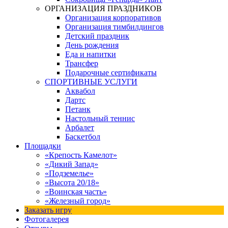
ОРГАНИЗАЦИЯ ПРАЗДНИКОВ
Организация корпоративов
Организация тимбилдингов
Детский праздник
День рождения
Еда и напитки
Трансфер
Подарочные сертификаты
СПОРТИВНЫЕ УСЛУГИ
Аквабол
Дартс
Петанк
Настольный теннис
Арбалет
Баскетбол
Площадки
«Крепость Камелот»
«Дикий Запад»
«Подземелье»
«Высота 20/18»
«Воинская часть»
«Железный город»
Заказать игру
Фотогалерея