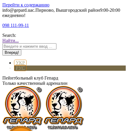
Перейти к содержанию
info@gepard.ua
с.Пирново, Вышгородский район
9:00-20:00
ежедневно!
098 111-99-11
Search:
Найти...
УКР
РУС
Пейнтбольный клуб Гепард
Только качественный адреналин