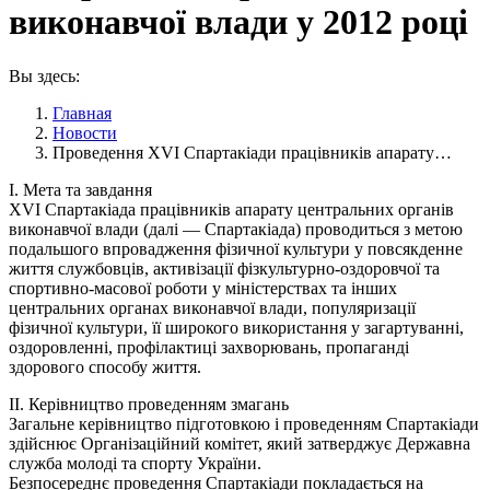
виконавчої влади у 2012 році
Вы здесь:
Главная
Новости
Проведення XVI Спартакіади працівників апарату…
I. Мета та завдання
XVI Спартакіада працівників апарату центральних органів
виконавчої влади (далі — Спартакіада) проводиться з метою
подальшого впровадження фізичної культури у повсякденне
життя службовців, активізації фізкультурно-оздоровчої та
спортивно-масової роботи у міністерствах та інших
центральних органах виконавчої влади, популяризації
фізичної культури, її широкого використання у загартуванні,
оздоровленні, профілактиці захворювань, пропаганді
здорового способу життя.
II. Керівництво проведенням змагань
Загальне керівництво підготовкою і проведенням Спартакіади
здійснює Організаційний комітет, який затверджує Державна
служба молоді та спорту України.
Безпосереднє проведення Спартакіади покладається на