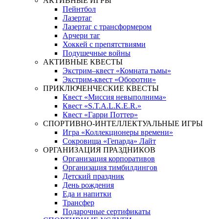
АКТИВНЫЕ ИГРЫ
Пейнтбол
Лазертаг
Лазертаг с трансформером
Арчери таг
Хоккей с препятствиями
Подушечные войны
АКТИВНЫЕ КВЕСТЫ
Экстрим–квест «Комната тьмы»
Экстрим-квест «Оборотни»
ПРИКЛЮЧЕНЧЕСКИЕ КВЕСТЫ
Квест «Миссия невыполнима»
Квест «S.T.A.L.K.E.R.»
Квест «Гарри Поттер»
СПОРТИВНО-ИНТЕЛЛЕКТУАЛЬНЫЕ ИГРЫ
Игра «Коллекционеры времени»
Сокровища «Гепарда» Лайт
ОРГАНИЗАЦИЯ ПРАЗДНИКОВ
Организация корпоративов
Организация тимбилдингов
Детский праздник
День рождения
Еда и напитки
Трансфер
Подарочные сертификаты