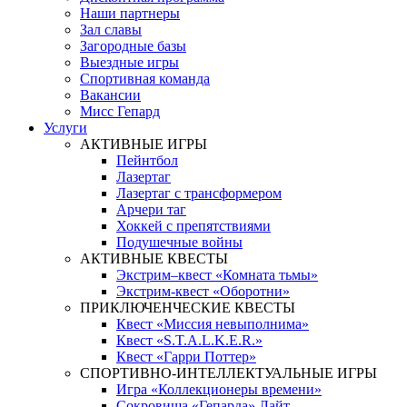
Наши партнеры
Зал славы
Загородные базы
Выездные игры
Спортивная команда
Вакансии
Мисс Гепард
Услуги
АКТИВНЫЕ ИГРЫ
Пейнтбол
Лазертаг
Лазертаг с трансформером
Арчери таг
Хоккей с препятствиями
Подушечные войны
АКТИВНЫЕ КВЕСТЫ
Экстрим–квест «Комната тьмы»
Экстрим-квест «Оборотни»
ПРИКЛЮЧЕНЧЕСКИЕ КВЕСТЫ
Квест «Миссия невыполнима»
Квест «S.T.A.L.K.E.R.»
Квест «Гарри Поттер»
СПОРТИВНО-ИНТЕЛЛЕКТУАЛЬНЫЕ ИГРЫ
Игра «Коллекционеры времени»
Сокровища «Гепарда» Лайт