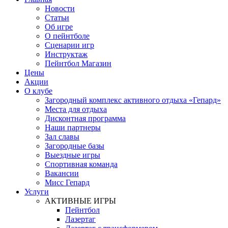
Новости
Статьи
Об игре
О пейнтболе
Сценарии игр
Инструктаж
Пейнтбол Магазин
Цены
Акции
О клубе
Загородный комплекс активного отдыха «Гепард»
Места для отдыха
Дисконтная программа
Наши партнеры
Зал славы
Загородные базы
Выездные игры
Спортивная команда
Вакансии
Мисс Гепард
Услуги
АКТИВНЫЕ ИГРЫ
Пейнтбол
Лазертаг