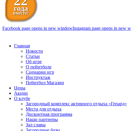
22
года
вместе!
Facebook page opens in new window
Instagram page opens in new 
098 111-99-11
Главная
Новости
Статьи
Об игре
О пейнтболе
Сценарии игр
Инструктаж
Пейнтбол Магазин
Цены
Акции
О клубе
Загородный комплекс активного отдыха «Гепард»
Места для отдыха
Дисконтная программа
Наши партнеры
Зал славы
Загородные базы