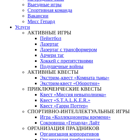
Выездные игры
Спортивная команда
Вакансии
Мисс Гепард
Услуги
АКТИВНЫЕ ИГРЫ
Пейнтбол
Лазертаг
Лазертаг с трансформером
Арчери таг
Хоккей с препятствиями
Подушечные войны
АКТИВНЫЕ КВЕСТЫ
Экстрим–квест «Комната тьмы»
Экстрим-квест «Оборотни»
ПРИКЛЮЧЕНЧЕСКИЕ КВЕСТЫ
Квест «Миссия невыполнима»
Квест «S.T.A.L.K.E.R.»
Квест «Гарри Поттер»
СПОРТИВНО-ИНТЕЛЛЕКТУАЛЬНЫЕ ИГРЫ
Игра «Коллекционеры времени»
Сокровища «Гепарда» Лайт
ОРГАНИЗАЦИЯ ПРАЗДНИКОВ
Организация корпоративов
Организация тимбилдингов