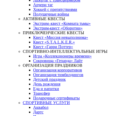
Лазертаг с трансформером
Арчери таг
Хоккей с препятствиями
Подушечные войны
АКТИВНЫЕ КВЕСТЫ
Экстрим–квест «Комната тьмы»
Экстрим-квест «Оборотни»
ПРИКЛЮЧЕНЧЕСКИЕ КВЕСТЫ
Квест «Миссия невыполнима»
Квест «S.T.A.L.K.E.R.»
Квест «Гарри Поттер»
СПОРТИВНО-ИНТЕЛЛЕКТУАЛЬНЫЕ ИГРЫ
Игра «Коллекционеры времени»
Сокровища «Гепарда» Лайт
ОРГАНИЗАЦИЯ ПРАЗДНИКОВ
Организация корпоративов
Организация тимбилдингов
Детский праздник
День рождения
Еда и напитки
Трансфер
Подарочные сертификаты
СПОРТИВНЫЕ УСЛУГИ
Аквабол
Дартс