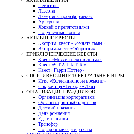
АКТИВНЫЕ ИГРЫ
Пейнтбол
Лазертаг
Лазертаг с трансформером
Арчери таг
Хоккей с препятствиями
Подушечные войны
АКТИВНЫЕ КВЕСТЫ
Экстрим–квест «Комната тьмы»
Экстрим-квест «Оборотни»
ПРИКЛЮЧЕНЧЕСКИЕ КВЕСТЫ
Квест «Миссия невыполнима»
Квест «S.T.A.L.K.E.R.»
Квест «Гарри Поттер»
СПОРТИВНО-ИНТЕЛЛЕКТУАЛЬНЫЕ ИГРЫ
Игра «Коллекционеры времени»
Сокровища «Гепарда» Лайт
ОРГАНИЗАЦИЯ ПРАЗДНИКОВ
Организация корпоративов
Организация тимбилдингов
Детский праздник
День рождения
Еда и напитки
Трансфер
Подарочные сертификаты