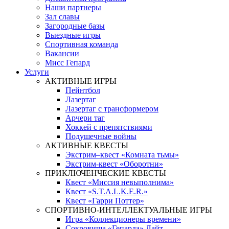
Наши партнеры
Зал славы
Загородные базы
Выездные игры
Спортивная команда
Вакансии
Мисс Гепард
Услуги
АКТИВНЫЕ ИГРЫ
Пейнтбол
Лазертаг
Лазертаг с трансформером
Арчери таг
Хоккей с препятствиями
Подушечные войны
АКТИВНЫЕ КВЕСТЫ
Экстрим–квест «Комната тьмы»
Экстрим-квест «Оборотни»
ПРИКЛЮЧЕНЧЕСКИЕ КВЕСТЫ
Квест «Миссия невыполнима»
Квест «S.T.A.L.K.E.R.»
Квест «Гарри Поттер»
СПОРТИВНО-ИНТЕЛЛЕКТУАЛЬНЫЕ ИГРЫ
Игра «Коллекционеры времени»
Сокровища «Гепарда» Лайт