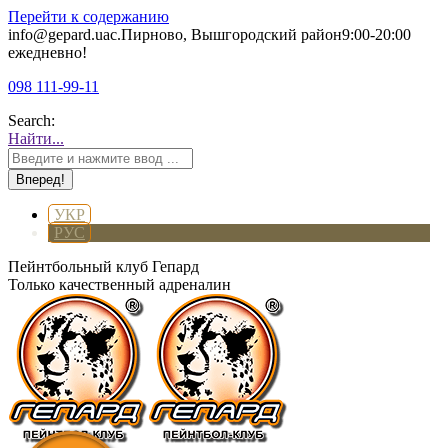
Перейти к содержанию
info@gepard.ua
с.Пирново, Вышгородский район
9:00-20:00
ежедневно!
098 111-99-11
Search:
Найти...
УКР
РУС
Пейнтбольный клуб Гепард
Только качественный адреналин