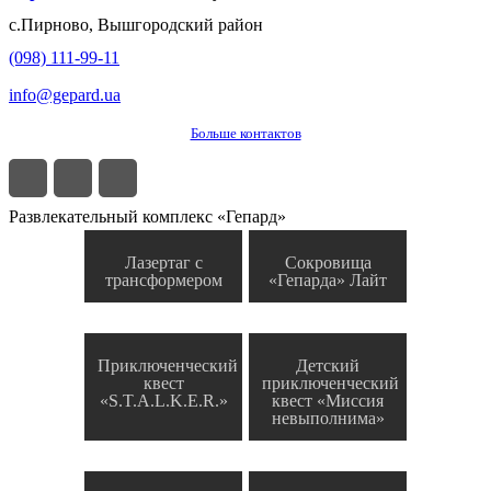
с.
Пирново
,
Вышгородский район
(098) 111-99-11
info@gepard.ua
Больше контактов
Развлекательный комплекс «Гепард»
Лазертаг с
Сокровища
трансформером
«Гепарда» Лайт
Приключенческий
Детский
квест
приключенческий
«S.T.A.L.K.E.R.»
квест «Миссия
невыполнима»