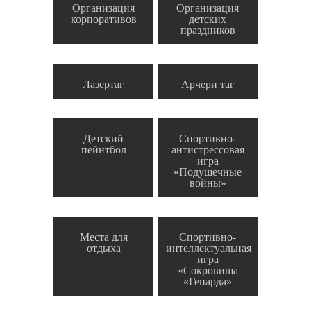
Организация
Организация
корпоративов
детских
праздников
Лазертаг
Арчери таг
Детский
Спортивно-
пейнтбол
антистрессовая
игра
«Подушечные
войны»
Места для
Спортивно-
отдыха
интеллектуальная
игра
«Сокровища
«Гепарда»