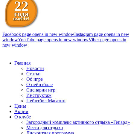
22
года
вместе!
Facebook page opens in new window
Instagram page opens in new
window
YouTube page opens in new window
Viber page opens in
new window
098 111-99-11
Главная
Новости
Статьи
Об игре
О пейнтболе
Сценарии игр
Инструктаж
Пейнтбол Магазин
Цены
Акции
О клубе
Загородный комплекс активного отдыха «Гепард»
Места для отдыха
Дисконтная программа