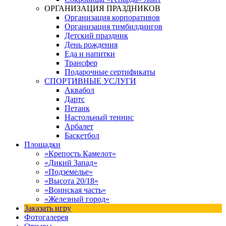
ОРГАНИЗАЦИЯ ПРАЗДНИКОВ
Организация корпоративов
Организация тимбилдингов
Детский праздник
День рождения
Еда и напитки
Трансфер
Подарочные сертификаты
СПОРТИВНЫЕ УСЛУГИ
Аквабол
Дартс
Петанк
Настольный теннис
Арбалет
Баскетбол
Площадки
«Крепость Камелот»
«Дикий Запад»
«Подземелье»
«Высота 20/18»
«Воинская часть»
«Железный город»
Заказать игру
Фотогалерея