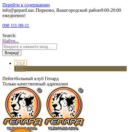
Перейти к содержанию
info@gepard.ua
с.Пирново, Вышгородский район
9:00-20:00
ежедневно!
098 111-99-11
Search:
Найти...
УКР
РУС
Пейнтбольный клуб Гепард
Только качественный адреналин