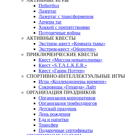
АКТИВНЫЕ ИГРЫ
Пейнтбол
Лазертаг
Лазертаг с трансформером
Арчери таг
Хоккей с препятствиями
Подушечные войны
АКТИВНЫЕ КВЕСТЫ
Экстрим–квест «Комната тьмы»
Экстрим-квест «Оборотни»
ПРИКЛЮЧЕНЧЕСКИЕ КВЕСТЫ
Квест «Миссия невыполнима»
Квест «S.T.A.L.K.E.R.»
Квест «Гарри Поттер»
СПОРТИВНО-ИНТЕЛЛЕКТУАЛЬНЫЕ ИГРЫ
Игра «Коллекционеры времени»
Сокровища «Гепарда» Лайт
ОРГАНИЗАЦИЯ ПРАЗДНИКОВ
Организация корпоративов
Организация тимбилдингов
Детский праздник
День рождения
Еда и напитки
Трансфер
Подарочные сертификаты