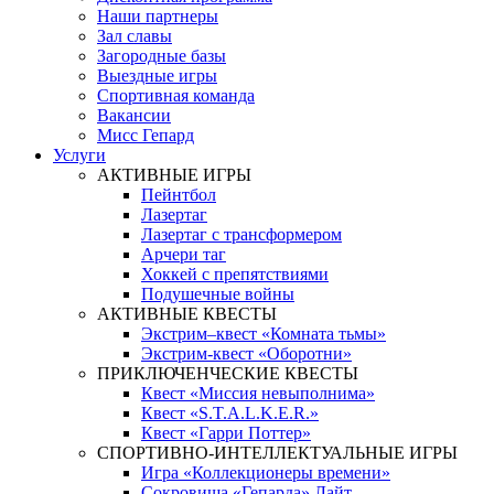
Наши партнеры
Зал славы
Загородные базы
Выездные игры
Спортивная команда
Вакансии
Мисс Гепард
Услуги
АКТИВНЫЕ ИГРЫ
Пейнтбол
Лазертаг
Лазертаг с трансформером
Арчери таг
Хоккей с препятствиями
Подушечные войны
АКТИВНЫЕ КВЕСТЫ
Экстрим–квест «Комната тьмы»
Экстрим-квест «Оборотни»
ПРИКЛЮЧЕНЧЕСКИЕ КВЕСТЫ
Квест «Миссия невыполнима»
Квест «S.T.A.L.K.E.R.»
Квест «Гарри Поттер»
СПОРТИВНО-ИНТЕЛЛЕКТУАЛЬНЫЕ ИГРЫ
Игра «Коллекционеры времени»
Сокровища «Гепарда» Лайт