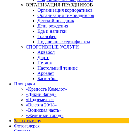
ОРГАНИЗАЦИЯ ПРАЗДНИКОВ
Организация корпоративов
Организация тимбилдингов
Детский праздник
День рождения
Еда и напитки
Трансфер
Подарочные сертификаты
СПОРТИВНЫЕ УСЛУГИ
Аквабол
Дартс
Петанк
Настольный теннис
Арбалет
Баскетбол
Площадки
«Крепость Камелот»
«Дикий Запад»
«Подземелье»
«Высота 20/18»
«Воинская часть»
«Железный город»
Заказать игру
Фотогалерея