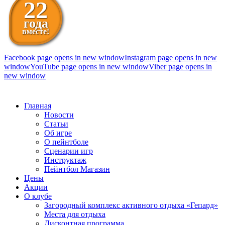
22
года
вместе!
Facebook page opens in new window
Instagram page opens in new
window
YouTube page opens in new window
Viber page opens in
new window
098 111-99-11
Главная
Новости
Статьи
Об игре
О пейнтболе
Сценарии игр
Инструктаж
Пейнтбол Магазин
Цены
Акции
О клубе
Загородный комплекс активного отдыха «Гепард»
Места для отдыха
Дисконтная программа