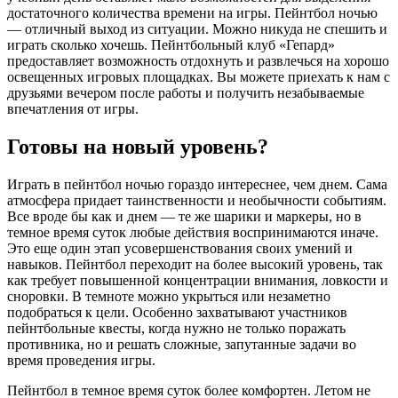
достаточного количества времени на игры. Пейнтбол ночью
— отличный выход из ситуации. Можно никуда не спешить и
играть сколько хочешь. Пейнтбольный клуб «Гепард»
предоставляет возможность отдохнуть и развлечься на хорошо
освещенных игровых площадках. Вы можете приехать к нам с
друзьями вечером после работы и получить незабываемые
впечатления от игры.
Готовы на новый уровень?
Играть в пейнтбол ночью гораздо интереснее, чем днем. Сама
атмосфера придает таинственности и необычности событиям.
Все вроде бы как и днем — те же шарики и маркеры, но в
темное время суток любые действия воспринимаются иначе.
Это еще один этап усовершенствования своих умений и
навыков. Пейнтбол переходит на более высокий уровень, так
как требует повышенной концентрации внимания, ловкости и
сноровки. В темноте можно укрыться или незаметно
подобраться к цели. Особенно захватывают участников
пейнтбольные квесты, когда нужно не только поражать
противника, но и решать сложные, запутанные задачи во
время проведения игры.
Пейнтбол в темное время суток более комфортен. Летом не