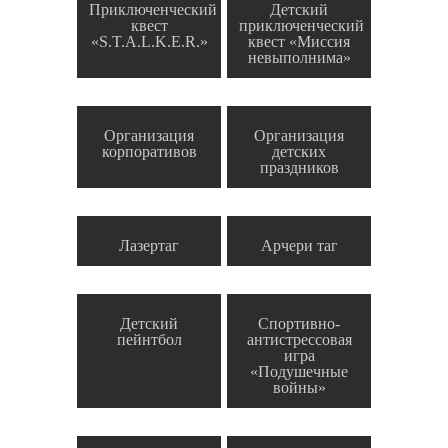
Приключенческий
Детский
квест
приключенческий
«S.T.A.L.K.E.R.»
квест «Миссия
невыполнима»
Организация
Организация
корпоративов
детских
праздников
Лазертаг
Арчери таг
Детский
Спортивно-
пейнтбол
антистрессовая
игра
«Подушечные
войны»