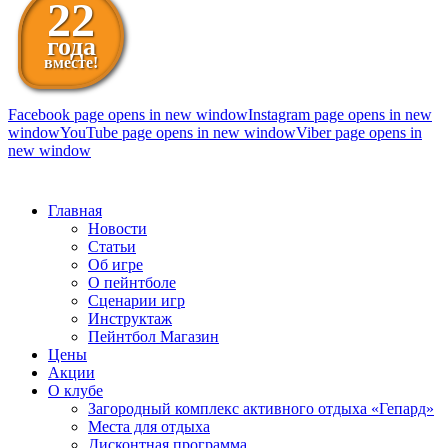
22
года
вместе!
Facebook page opens in new window
Instagram page opens in new
window
YouTube page opens in new window
Viber page opens in
new window
098 111-99-11
Главная
Новости
Статьи
Об игре
О пейнтболе
Сценарии игр
Инструктаж
Пейнтбол Магазин
Цены
Акции
О клубе
Загородный комплекс активного отдыха «Гепард»
Места для отдыха
Дисконтная программа