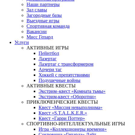
Наши партнеры
Зал славы
Загородные базы
Выездные игры
Спортивная команда
Вакансии
Мисс Гепард
Услуги
АКТИВНЫЕ ИГРЫ
Пейнтбол
Лазертаг
Лазертаг с трансформером
Арчери таг
Хоккей с препятствиями
Подушечные войны
АКТИВНЫЕ КВЕСТЫ
Экстрим–квест «Комната тьмы»
Экстрим-квест «Оборотни»
ПРИКЛЮЧЕНЧЕСКИЕ КВЕСТЫ
Квест «Миссия невыполнима»
Квест «S.T.A.L.K.E.R.»
Квест «Гарри Поттер»
СПОРТИВНО-ИНТЕЛЛЕКТУАЛЬНЫЕ ИГРЫ
Игра «Коллекционеры времени»
Сокровища «Гепарда» Лайт