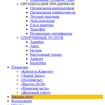
ОРГАНИЗАЦИЯ ПРАЗДНИКОВ
Организация корпоративов
Организация тимбилдингов
Детский праздник
День рождения
Еда и напитки
Трансфер
Подарочные сертификаты
СПОРТИВНЫЕ УСЛУГИ
Аквабол
Дартс
Петанк
Настольный теннис
Арбалет
Баскетбол
Площадки
«Крепость Камелот»
«Дикий Запад»
«Подземелье»
«Высота 20/18»
«Воинская часть»
«Железный город»
Заказать игру
Фотогалерея