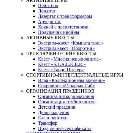
АКТИВНЫЕ ИГРЫ
Пейнтбол
Лазертаг
Лазертаг с трансформером
Арчери таг
Хоккей с препятствиями
Подушечные войны
АКТИВНЫЕ КВЕСТЫ
Экстрим–квест «Комната тьмы»
Экстрим-квест «Оборотни»
ПРИКЛЮЧЕНЧЕСКИЕ КВЕСТЫ
Квест «Миссия невыполнима»
Квест «S.T.A.L.K.E.R.»
Квест «Гарри Поттер»
СПОРТИВНО-ИНТЕЛЛЕКТУАЛЬНЫЕ ИГРЫ
Игра «Коллекционеры времени»
Сокровища «Гепарда» Лайт
ОРГАНИЗАЦИЯ ПРАЗДНИКОВ
Организация корпоративов
Организация тимбилдингов
Детский праздник
День рождения
Еда и напитки
Трансфер
Подарочные сертификаты