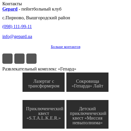
Контакты
Gepard
-
пейнтбольный клуб
с.
Пирново
,
Вышгородский район
(098) 111-99-11
info@gepard.ua
Больше контактов
Развлекательный комплекс «Гепард»
Лазертаг с
Сокровища
трансформером
«Гепарда» Лайт
Приключенческий
Детский
квест
приключенческий
«S.T.A.L.K.E.R.»
квест «Миссия
невыполнима»