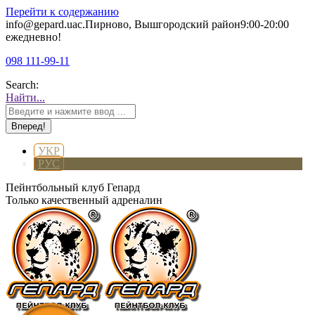
Перейти к содержанию
info@gepard.ua
с.Пирново, Вышгородский район
9:00-20:00
ежедневно!
098 111-99-11
Search:
Найти...
УКР
РУС
Пейнтбольный клуб Гепард
Только качественный адреналин