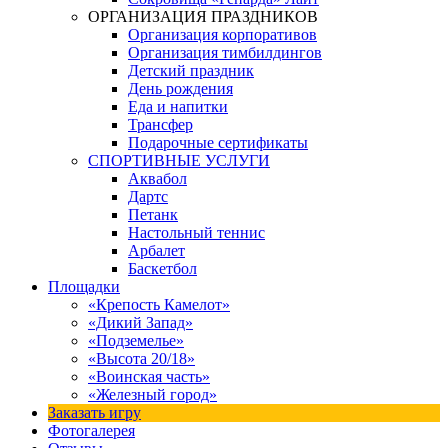
ОРГАНИЗАЦИЯ ПРАЗДНИКОВ
Организация корпоративов
Организация тимбилдингов
Детский праздник
День рождения
Еда и напитки
Трансфер
Подарочные сертификаты
СПОРТИВНЫЕ УСЛУГИ
Аквабол
Дартс
Петанк
Настольный теннис
Арбалет
Баскетбол
Площадки
«Крепость Камелот»
«Дикий Запад»
«Подземелье»
«Высота 20/18»
«Воинская часть»
«Железный город»
Заказать игру
Фотогалерея