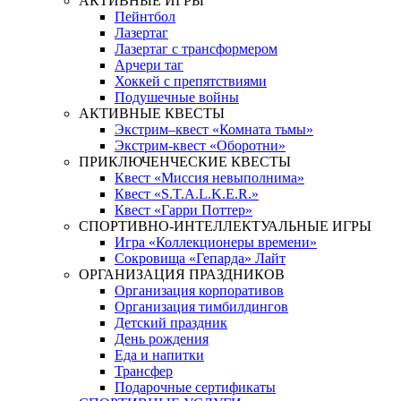
АКТИВНЫЕ ИГРЫ
Пейнтбол
Лазертаг
Лазертаг с трансформером
Арчери таг
Хоккей с препятствиями
Подушечные войны
АКТИВНЫЕ КВЕСТЫ
Экстрим–квест «Комната тьмы»
Экстрим-квест «Оборотни»
ПРИКЛЮЧЕНЧЕСКИЕ КВЕСТЫ
Квест «Миссия невыполнима»
Квест «S.T.A.L.K.E.R.»
Квест «Гарри Поттер»
СПОРТИВНО-ИНТЕЛЛЕКТУАЛЬНЫЕ ИГРЫ
Игра «Коллекционеры времени»
Сокровища «Гепарда» Лайт
ОРГАНИЗАЦИЯ ПРАЗДНИКОВ
Организация корпоративов
Организация тимбилдингов
Детский праздник
День рождения
Еда и напитки
Трансфер
Подарочные сертификаты