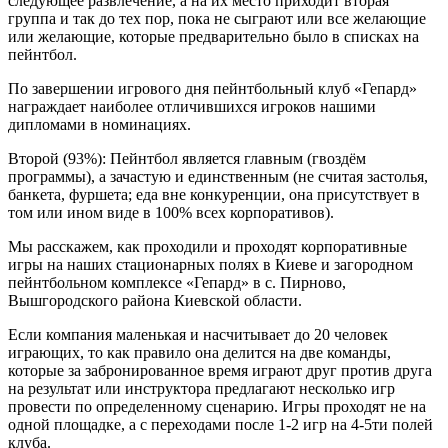
следующее развлечение, а на их место приходит вторая
группа и так до тех пор, пока не сыграют или все желающие
или желающие, которые предварительно было в списках на
пейнтбол.
По завершении игрового дня пейнтбольный клуб «Гепард»
награждает наиболее отличившихся игроков нашими
дипломами в номинациях.
Второй (93%): Пейнтбол является главным (гвоздём
программы), а зачастую и единственным (не считая застолья,
банкета, фуршета; еда вне конкуренции, она присутствует в
том или ином виде в 100% всех корпоративов).
Мы расскажем, как проходили и проходят корпоративные
игры на наших стационарных полях в Киеве и загородном
пейнтбольном комплексе «Гепард» в с. Пирново,
Вышгородского района Киевской области.
Если компания маленькая и насчитывает до 20 человек
играющих, то как правило она делится на две команды,
которые за забронированное время играют друг против друга
на результат или инструктора предлагают несколько игр
провести по определенному сценарию. Игры проходят не на
одной площадке, а с переходами после 1-2 игр на 4-5ти полей
клуба.