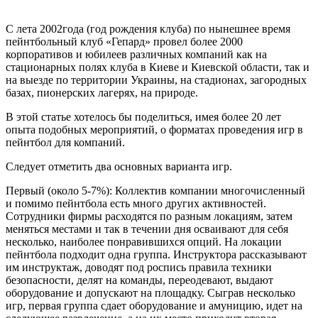
С лета 2002года (год рождения клуба) по нынешнее время
пейнтбольный клуб «Гепард» провел более 2000
корпоративов и юбилеев различных компаний как на
стационарных полях клуба в Киеве и Киевской области, так и
на выезде по территории Украины, на стадионах, загородных
базах, пионерских лагерях, на природе.
В этой статье хотелось бы поделиться, имея более 20 лет
опыта подобных мероприятий, о форматах проведения игр в
пейнтбол для компаний.
Следует отметить два основных варианта игр.
Первый (около 5-7%): Коллектив компании многочисленный
и помимо пейнтбола есть много других активностей.
Сотрудники фирмы расходятся по разным локациям, затем
меняться местами и так в течении дня осваивают для себя
несколько, наиболее понравившихся опций. На локации
пейнтбола подходит одна группа. Инструктора рассказывают
им инструктаж, доводят под роспись правила техники
безопасности, делят на команды, переодевают, выдают
оборудование и допускают на площадку. Сыграв несколько
игр, первая группа сдает оборудование и амуницию, идет на