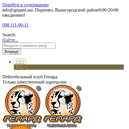
Перейти к содержанию
info@gepard.ua
с.Пирново, Вышгородский район
9:00-20:00
ежедневно!
098 111-99-11
Search:
Найти...
УКР
РУС
Пейнтбольный клуб Гепард
Только качественный адреналин