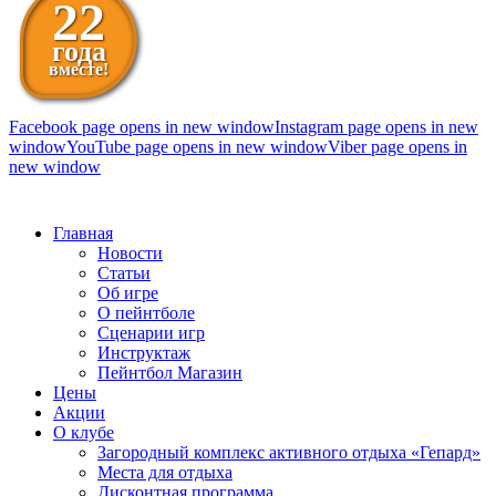
22
года
вместе!
Facebook page opens in new window
Instagram page opens in new
window
YouTube page opens in new window
Viber page opens in
new window
098 111-99-11
Главная
Новости
Статьи
Об игре
О пейнтболе
Сценарии игр
Инструктаж
Пейнтбол Магазин
Цены
Акции
О клубе
Загородный комплекс активного отдыха «Гепард»
Места для отдыха
Дисконтная программа