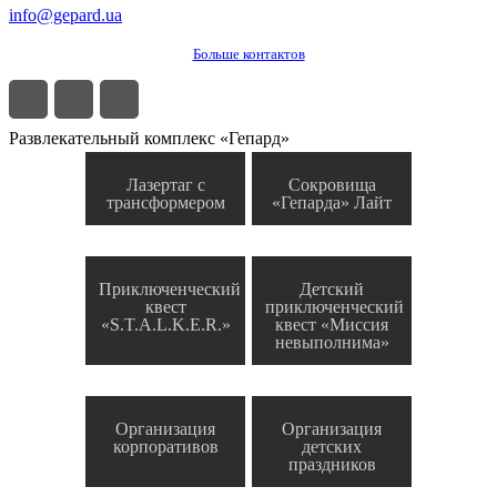
info@gepard.ua
Больше контактов
Развлекательный комплекс «Гепард»
Лазертаг с
Сокровища
трансформером
«Гепарда» Лайт
Приключенческий
Детский
квест
приключенческий
«S.T.A.L.K.E.R.»
квест «Миссия
невыполнима»
Организация
Организация
корпоративов
детских
праздников