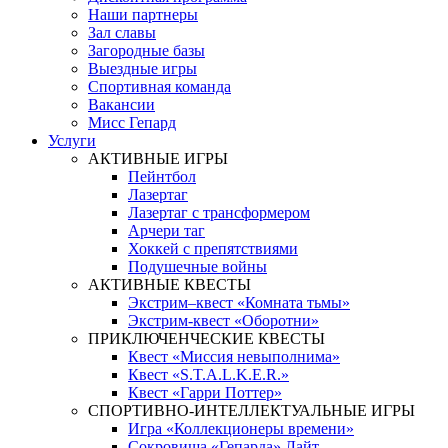
Наши партнеры
Зал славы
Загородные базы
Выездные игры
Спортивная команда
Вакансии
Мисс Гепард
Услуги
АКТИВНЫЕ ИГРЫ
Пейнтбол
Лазертаг
Лазертаг с трансформером
Арчери таг
Хоккей с препятствиями
Подушечные войны
АКТИВНЫЕ КВЕСТЫ
Экстрим–квест «Комната тьмы»
Экстрим-квест «Оборотни»
ПРИКЛЮЧЕНЧЕСКИЕ КВЕСТЫ
Квест «Миссия невыполнима»
Квест «S.T.A.L.K.E.R.»
Квест «Гарри Поттер»
СПОРТИВНО-ИНТЕЛЛЕКТУАЛЬНЫЕ ИГРЫ
Игра «Коллекционеры времени»
Сокровища «Гепарда» Лайт