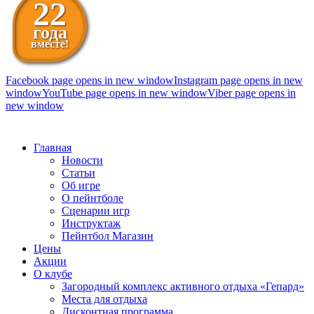
22
года
вместе!
Facebook page opens in new window
Instagram page opens in new
window
YouTube page opens in new window
Viber page opens in
new window
098 111-99-11
Главная
Новости
Статьи
Об игре
О пейнтболе
Сценарии игр
Инструктаж
Пейнтбол Магазин
Цены
Акции
О клубе
Загородный комплекс активного отдыха «Гепард»
Места для отдыха
Дисконтная программа