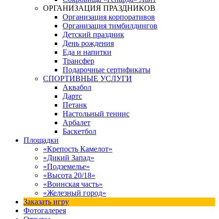
ОРГАНИЗАЦИЯ ПРАЗДНИКОВ
Организация корпоративов
Организация тимбилдингов
Детский праздник
День рождения
Еда и напитки
Трансфер
Подарочные сертификаты
СПОРТИВНЫЕ УСЛУГИ
Аквабол
Дартс
Петанк
Настольный теннис
Арбалет
Баскетбол
Площадки
«Крепость Камелот»
«Дикий Запад»
«Подземелье»
«Высота 20/18»
«Воинская часть»
«Железный город»
Заказать игру
Фотогалерея