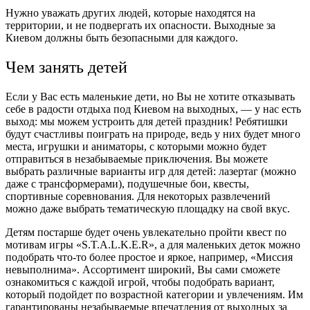
Нужно уважать других людей, которые находятся на
территории, и не подвергать их опасности.
Выходные за
Киевом
должны быть безопасными для каждого.
Чем занять детей
Если у Вас есть маленькие дети, но Вы не хотите отказывать
себе в радости
отдыха под Киевом на выходных
, ― у нас есть
выход: мы можем устроить для детей праздник! Ребятишки
будут счастливы поиграть на природе, ведь у них будет много
места, игрушки и аниматоры, с которыми можно будет
отправиться в незабываемые приключения. Вы можете
выбрать различные варианты игр для детей: лазертаг (можно
даже с трансформерами), подушечные бои, квесты,
спортивные соревнования. Для некоторых развлечений
можно даже выбрать тематическую площадку на свой вкус.
Детям постарше будет очень увлекательно пройти квест по
мотивам игры
«S.T.A.L.K.E.R», а для маленьких деток можно
подобрать что-то более простое и яркое, например, «Миссия
невыполнима». Ассортимент широкий, Вы сами сможете
ознакомиться с каждой игрой, чтобы подобрать вариант,
который подойдет по возрастной категории и увлечениям. Им
гарантированы незабываемые впечатления от
выходных за