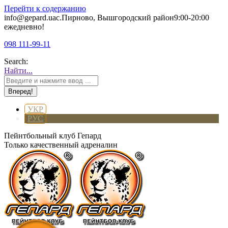
Перейти к содержанию
info@gepard.ua
с.Пирново, Вышгородский район
9:00-20:00
ежедневно!
098 111-99-11
Search:
Найти...
УКР
РУС
Пейнтбольный клуб Гепард
Только качественный адреналин