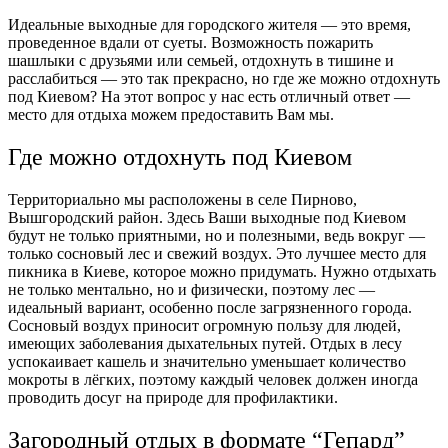
Идеальные выходные для городского жителя ― это время,
проведенное вдали от суеты. Возможность пожарить
шашлыки с друзьями или семьей, отдохнуть в тишине и
расслабиться ― это так прекрасно, но где же можно
отдохнуть
под Киевом
? На этот вопрос у нас есть отличный ответ ―
место для отдыха можем предоставить Вам мы.
Где можно отдохнуть под Киевом
Территориально мы расположены в селе Пирново,
Вышгородский район. Здесь Ваши
выходные под Киевом
будут не только приятными, но и полезными, ведь вокруг ―
только сосновый лес и свежий воздух. Это лучшее
место для
пикника в Киеве
, которое можно придумать. Нужно отдыхать
не только ментально, но и физически, поэтому лес ―
идеальный вариант, особенно после загрязненного города.
Сосновый воздух приносит огромную пользу для людей,
имеющих заболевания дыхательных путей. Отдых в лесу
успокаивает кашель и значительно уменьшает количество
мокроты в лёгких, поэтому каждый человек должен иногда
проводить досуг на природе для профилактики.
Загородный отдых в формате “Гепард”