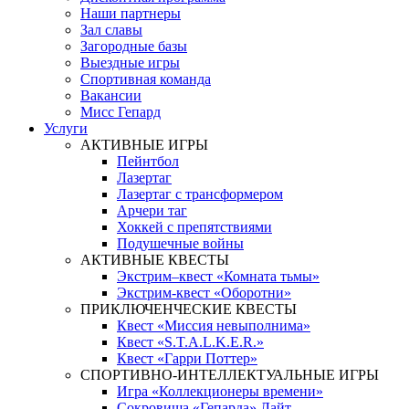
Наши партнеры
Зал славы
Загородные базы
Выездные игры
Спортивная команда
Вакансии
Мисс Гепард
Услуги
АКТИВНЫЕ ИГРЫ
Пейнтбол
Лазертаг
Лазертаг с трансформером
Арчери таг
Хоккей с препятствиями
Подушечные войны
АКТИВНЫЕ КВЕСТЫ
Экстрим–квест «Комната тьмы»
Экстрим-квест «Оборотни»
ПРИКЛЮЧЕНЧЕСКИЕ КВЕСТЫ
Квест «Миссия невыполнима»
Квест «S.T.A.L.K.E.R.»
Квест «Гарри Поттер»
СПОРТИВНО-ИНТЕЛЛЕКТУАЛЬНЫЕ ИГРЫ
Игра «Коллекционеры времени»
Сокровища «Гепарда» Лайт