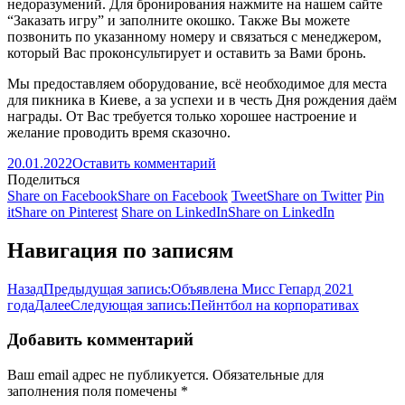
недоразумений. Для бронирования нажмите на нашем сайте
“Заказать игру” и заполните окошко. Также Вы можете
позвонить по указанному номеру и связаться с менеджером,
который Вас проконсультирует и оставить за Вами бронь.
Мы предоставляем оборудование, всё необходимое для
места
для пикника в Киеве
, а за успехи и в честь Дня рождения даём
награды. От Вас требуется только хорошее настроение и
желание проводить время сказочно.
20.01.2022
Оставить комментарий
Поделиться
Share on Facebook
Share on Facebook
Tweet
Share on Twitter
Pin
it
Share on Pinterest
Share on LinkedIn
Share on LinkedIn
Навигация по записям
Назад
Предыдущая запись:
Объявлена Мисс Гепард 2021
года
Далее
Следующая запись:
Пейнтбол на корпоративах
Добавить комментарий
Ваш email адрес не публикуется. Обязательные для
заполнения поля помечены
*