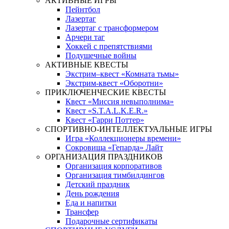
АКТИВНЫЕ ИГРЫ
Пейнтбол
Лазертаг
Лазертаг с трансформером
Арчери таг
Хоккей с препятствиями
Подушечные войны
АКТИВНЫЕ КВЕСТЫ
Экстрим–квест «Комната тьмы»
Экстрим-квест «Оборотни»
ПРИКЛЮЧЕНЧЕСКИЕ КВЕСТЫ
Квест «Миссия невыполнима»
Квест «S.T.A.L.K.E.R.»
Квест «Гарри Поттер»
СПОРТИВНО-ИНТЕЛЛЕКТУАЛЬНЫЕ ИГРЫ
Игра «Коллекционеры времени»
Сокровища «Гепарда» Лайт
ОРГАНИЗАЦИЯ ПРАЗДНИКОВ
Организация корпоративов
Организация тимбилдингов
Детский праздник
День рождения
Еда и напитки
Трансфер
Подарочные сертификаты