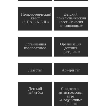
Приключенческий
Детский
квест
приключенческий
«S.T.A.L.K.E.R.»
квест «Миссия
невыполнима»
Организация
Организация
корпоративов
детских
праздников
Лазертаг
Арчери таг
Детский
Спортивно-
пейнтбол
антистрессовая
игра
«Подушечные
войны»