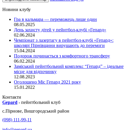
Новини клубу
Гра в кальмара — переможець лише один
08.05.2025
День захисту дітей у пейнтбол-клубі «Гепард»
02.06.2024
Чемпіонат з лазертагу в пейнтбол-клубі «Гепард»:
школярі Пірнівщини вирушають до перемоги
15.04.2024
Подорож починається з комфортного трансферу
06.02.2024
Заміський пейнтбольний комплекс “Гепард” – ідеальне
місце для відпочинку
12.08.2023
Оголошено Міс Гепард 2021 року
15.01.2022
Контакти
Gepard
-
пейнтбольний клуб
с.
Пірнове
,
Вишгородський район
(098) 111-99-11
info@gepard.ua