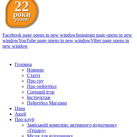
22
роки
разом!
Facebook page opens in new window
Instagram page opens in new
window
YouTube page opens in new window
Viber page opens in
new window
098 111-99-11
Головна
Новини
Статті
Про гру
Про пейнтбол
Сценарії ігор
Інструктаж
Пейнтбол Магазин
Ціни
Акції
Про клуб
Заміський комплекс активного відпочинку
«Гепард»
Місця для відпочинку