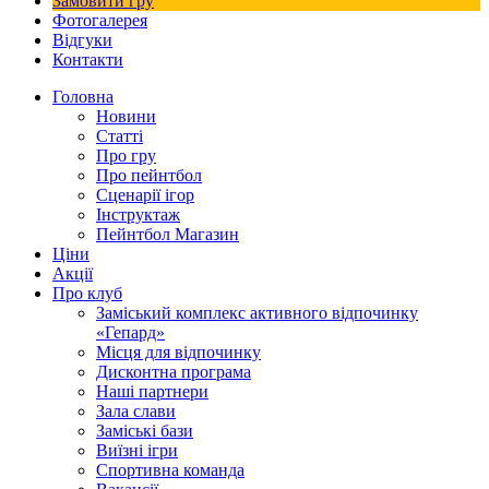
Замовити гру
Фотогалерея
Відгуки
Контакти
Головна
Новини
Статті
Про гру
Про пейнтбол
Сценарії ігор
Інструктаж
Пейнтбол Магазин
Ціни
Акції
Про клуб
Заміський комплекс активного відпочинку
«Гепард»
Місця для відпочинку
Дисконтна програма
Наші партнери
Зала слави
Заміські бази
Виїзні ігри
Спортивна команда