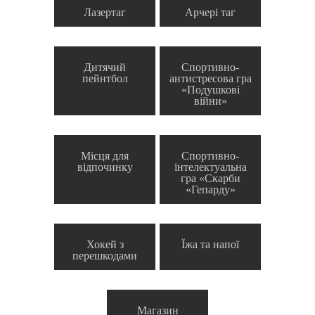
Лазертаг
Арчері таг
Дитячий
Спортивно-
пейнтбол
антистресова гра
«Подушкові
війни»
Місця для
Спортивно-
відпочинку
інтелектуальна
гра «Скарби
«Гепарду»
Хокей з
Їжа та напої
перешкодами
Магазин