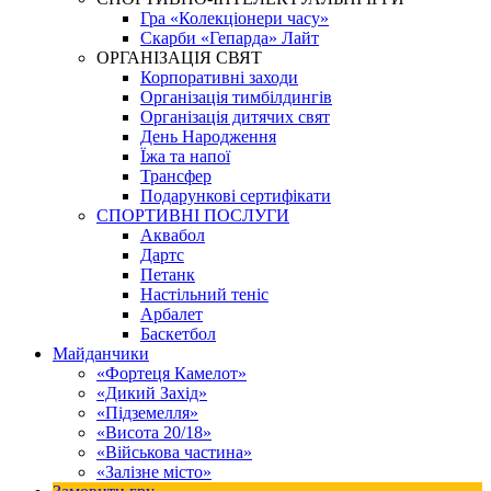
Гра «Колекціонери часу»
Скарби «Гепарда» Лайт
ОРГАНІЗАЦІЯ СВЯТ
Корпоративні заходи
Організація тимбілдингів
Організація дитячих свят
День Народження
Їжа та напої
Трансфер
Подарункові сертифікати
СПОРТИВНІ ПОСЛУГИ
Аквабол
Дартс
Петанк
Настільний теніс
Арбалет
Баскетбол
Майданчики
«Фортеця Камелот»
«Дикий Захід»
«Підземелля»
«Висота 20/18»
«Військова частина»
«Залізне місто»