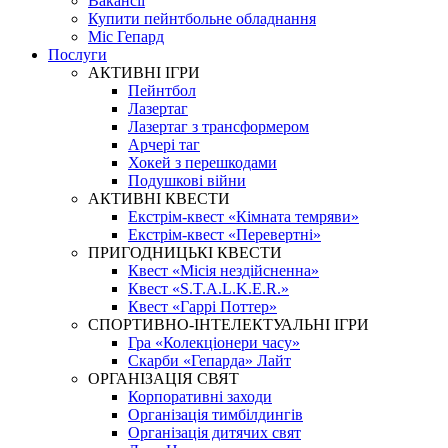
Вакансії
Купити пейнтбольне обладнання
Міс Гепард
Послуги
АКТИВНІ ІГРИ
Пейнтбол
Лазертаг
Лазертаг з трансформером
Арчері таг
Хокей з перешкодами
Подушкові війни
АКТИВНІ КВЕСТИ
Екстрім-квест «Кімната темряви»
Екстрім-квест «Перевертні»
ПРИГОДНИЦЬКІ КВЕСТИ
Квест «Місія нездійсненна»
Квест «S.T.A.L.K.E.R.»
Квест «Гаррі Поттер»
СПОРТИВНО-ІНТЕЛЕКТУАЛЬНІ ІГРИ
Гра «Колекціонери часу»
Скарби «Гепарда» Лайт
ОРГАНІЗАЦІЯ СВЯТ
Корпоративні заходи
Організація тимбілдингів
Організація дитячих свят