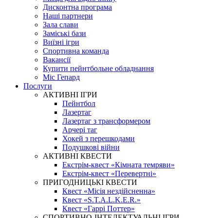
Дисконтна програма
Наші партнери
Зала слави
Заміські бази
Виїзні ігри
Спортивна команда
Вакансії
Купити пейнтбольне обладнання
Міс Гепард
Послуги
АКТИВНІ ІГРИ
Пейнтбол
Лазертаг
Лазертаг з трансформером
Арчері таг
Хокей з перешкодами
Подушкові війни
АКТИВНІ КВЕСТИ
Екстрім-квест «Кімната темряви»
Екстрім-квест «Перевертні»
ПРИГОДНИЦЬКІ КВЕСТИ
Квест «Місія нездійсненна»
Квест «S.T.A.L.K.E.R.»
Квест «Гаррі Поттер»
СПОРТИВНО-ІНТЕЛЕКТУАЛЬНІ ІГРИ