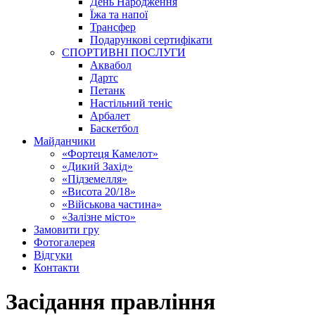
День Народження
Їжа та напої
Трансфер
Подарункові сертифікати
СПОРТИВНІ ПОСЛУГИ
Аквабол
Дартс
Петанк
Настільний теніс
Арбалет
Баскетбол
Майданчики
«Фортеця Камелот»
«Дикий Захід»
«Підземелля»
«Висота 20/18»
«Військова частина»
«Залізне місто»
Замовити гру
Фотогалерея
Відгуки
Контакти
Засідання правління