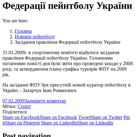
Федерації пейнтболу України
You are here:
Головна
Новини пейнтболу
Засідання правління Федерації пейнтболу України
31.01.2009г. в спортивному комітеті відбулося засідання
правління Федерації пейнтболу України.
Головними
питаннями повісті дня були звіти про проведені заходи у 2008
році, та затвердження плану-графіка турнірів ФПУ на 2009
рік.
На засіданні ФПУ був присутній новий куратор пейнтболу в
Україні – Захарчук Іван Романович.
07.02.2009
Залишити коментар
Мітки:
Спорт
Поділитися
Share on Facebook
Share on Facebook
Tweet
Share on Twitter
Pin
it
Share on Pinterest
Share on LinkedIn
Share on LinkedIn
Post navigation