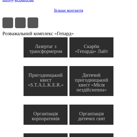
Більше контактів
Розважальний комплекс «Гепард»
Лазертаг з
Скарби
трансформером
«Гепарда» Лайт
Пригодницький
Дитячий
квест
пригодницький
«S.T.A.L.K.E.R.»
квест «Місія
нездійсненна»
Організація
Організація
корпоративів
дитячих свят