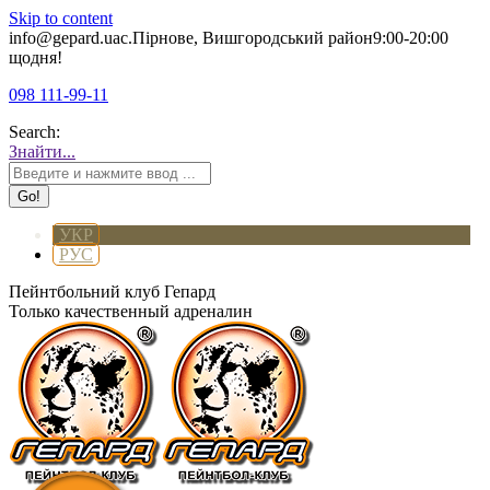
Skip to content
info@gepard.ua
с.Пірнове, Вишгородський район
9:00-20:00
щодня!
098 111-99-11
Search:
Знайти...
УКР
РУС
Пейнтбольний клуб Гепард
Только качественный адреналин