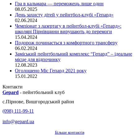
Гра в кальмара — переможець лише один
08.05.2025
День захисту дітей у пейнтбол-клубі «Гепард»
02.06.2024
Чемпіонат з лазертагу в пейнтбол-клубі «Гепард»:
школярі Пірнівщини вирушають до перемоги
15.04.2024
Подорож починається з комфортного трансферу
06.02.2024
Заміський пейнтбольний комплекс “Гепард” – ідеальне
місце для відпочинку
12.08.2023
Оголошено Міс Гепард 2021 року
15.01.2022
Контакти
Gepard
-
пейнтбольний клуб
с.
Пірнове
,
Вишгородський район
(098) 111-99-11
info@gepard.ua
Більше контактів