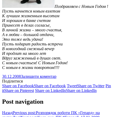
Поздравляем с Новым Годом !
Пусть начнется новым взлетом
К лучшим жизненным высотам
И хорошим в банке счетом
Принесет в делах согласье,
В личной жизни – много счастья,
А в любви – большой отдачи,
Это тоже ведь удача!
Пусть подарит радость встречи
В новогодний снежный вечер
И продлит на много лет
Вдруг зажженный в душах свет.
С новым счастьем! С Новым Годом!
С новым в жизни поворотом!!!!
30.12.2008
Залишити коментар
Поділитися
Share on Facebook
Share on Facebook
Tweet
Share on Twitter
Pin
it
Share on Pinterest
Share on LinkedIn
Share on LinkedIn
Post navigation
Назад
Previous post:
Розпорядок роботи ПК «Гепард» на