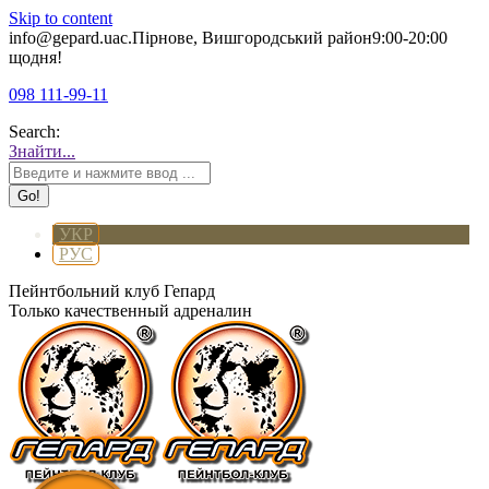
Skip to content
info@gepard.ua
с.Пірнове, Вишгородський район
9:00-20:00
щодня!
098 111-99-11
Search:
Знайти...
УКР
РУС
Пейнтбольний клуб Гепард
Только качественный адреналин