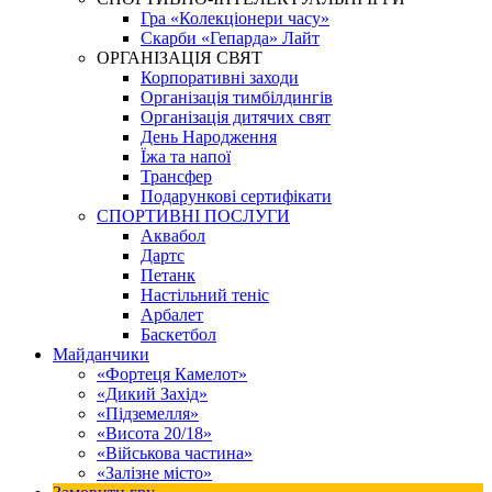
Гра «Колекціонери часу»
Скарби «Гепарда» Лайт
ОРГАНІЗАЦІЯ СВЯТ
Корпоративні заходи
Організація тимбілдингів
Організація дитячих свят
День Народження
Їжа та напої
Трансфер
Подарункові сертифікати
СПОРТИВНІ ПОСЛУГИ
Аквабол
Дартс
Петанк
Настільний теніс
Арбалет
Баскетбол
Майданчики
«Фортеця Камелот»
«Дикий Захід»
«Підземелля»
«Висота 20/18»
«Військова частина»
«Залізне місто»