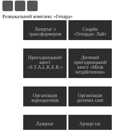
Розважальний комплекс «Гепард»
Лазертаг з
Скарби
трансформером
«Гепарда» Лайт
Пригодницький
Дитячий
квест
пригодницький
«S.T.A.L.K.E.R.»
квест «Місія
нездійсненна»
Організація
Організація
корпоративів
дитячих свят
Лазертаг
Арчері таг