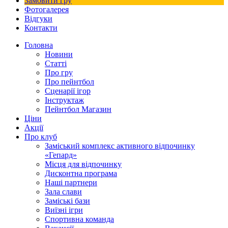
Замовити гру
Фотогалерея
Відгуки
Контакти
Головна
Новини
Статті
Про гру
Про пейнтбол
Сценарії ігор
Інструктаж
Пейнтбол Магазин
Ціни
Акції
Про клуб
Заміський комплекс активного відпочинку
«Гепард»
Місця для відпочинку
Дисконтна програма
Наші партнери
Зала слави
Заміські бази
Виїзні ігри
Спортивна команда