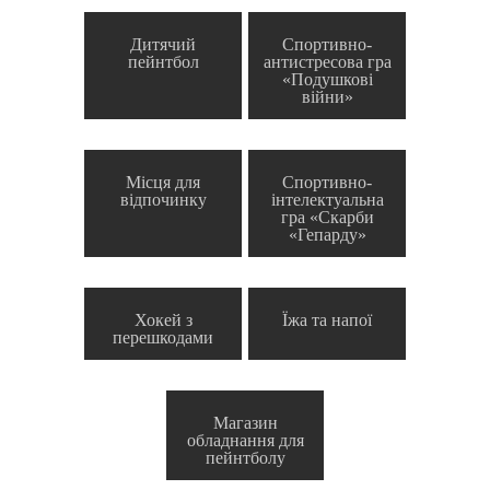
Дитячий
Спортивно-
пейнтбол
антистресова гра
«Подушкові
війни»
Місця для
Спортивно-
відпочинку
інтелектуальна
гра «Скарби
«Гепарду»
Хокей з
Їжа та напої
перешкодами
Магазин
обладнання для
пейнтболу