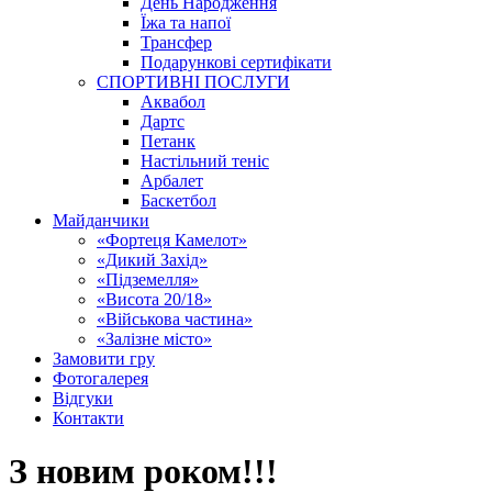
День Народження
Їжа та напої
Трансфер
Подарункові сертифікати
СПОРТИВНІ ПОСЛУГИ
Аквабол
Дартс
Петанк
Настільний теніс
Арбалет
Баскетбол
Майданчики
«Фортеця Камелот»
«Дикий Захід»
«Підземелля»
«Висота 20/18»
«Військова частина»
«Залізне місто»
Замовити гру
Фотогалерея
Відгуки
Контакти
З новим роком!!!