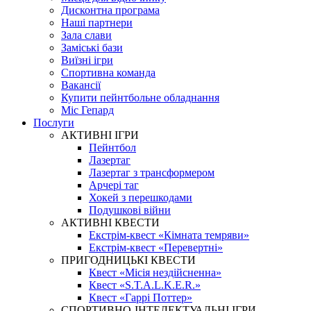
Дисконтна програма
Наші партнери
Зала слави
Заміські бази
Виїзні ігри
Спортивна команда
Вакансії
Купити пейнтбольне обладнання
Міс Гепард
Послуги
АКТИВНІ ІГРИ
Пейнтбол
Лазертаг
Лазертаг з трансформером
Арчері таг
Хокей з перешкодами
Подушкові війни
АКТИВНІ КВЕСТИ
Екстрім-квест «Кімната темряви»
Екстрім-квест «Перевертні»
ПРИГОДНИЦЬКІ КВЕСТИ
Квест «Місія нездійсненна»
Квест «S.T.A.L.K.E.R.»
Квест «Гаррі Поттер»
СПОРТИВНО-ІНТЕЛЕКТУАЛЬНІ ІГРИ