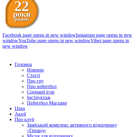
22
роки
разом!
Facebook page opens in new window
Instagram page opens in new
window
YouTube page opens in new window
Viber page opens in
new window
098 111-99-11
Головна
Новини
Статті
Про гру
Про пейнтбол
Сценарії ігор
Інструктаж
Пейнтбол Магазин
Ціни
Акції
Про клуб
Заміський комплекс активного відпочинку
«Гепард»
Місця для відпочинку