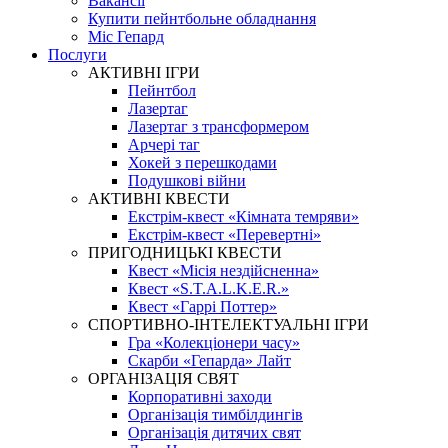
Вакансії
Купити пейнтбольне обладнання
Міс Гепард
Послуги
АКТИВНІ ІГРИ
Пейнтбол
Лазертаг
Лазертаг з трансформером
Арчері таг
Хокей з перешкодами
Подушкові війни
АКТИВНІ КВЕСТИ
Екстрім-квест «Кімната темряви»
Екстрім-квест «Перевертні»
ПРИГОДНИЦЬКІ КВЕСТИ
Квест «Місія нездійсненна»
Квест «S.T.A.L.K.E.R.»
Квест «Гаррі Поттер»
СПОРТИВНО-ІНТЕЛЕКТУАЛЬНІ ІГРИ
Гра «Колекціонери часу»
Скарби «Гепарда» Лайт
ОРГАНІЗАЦІЯ СВЯТ
Корпоративні заходи
Організація тимбілдингів
Організація дитячих свят