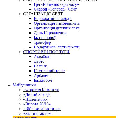
Гра «Колекціонери часу»
Скарби «Гепарда» Лайт
ОРГАНІЗАЦІЯ СВЯТ
Корпоративні заходи
Організація тимбілдингів
Організація дитячих свят
День Народження
Їжа та напої
Трансфер
Подарункові сертифікати
СПОРТИВНІ ПОСЛУГИ
Аквабол
Дартс
Петанк
Настільний теніс
Арбалет
Баскетбол
Майданчики
«Фортеця Камелот»
«Дикий Захід»
«Підземелля»
«Висота 20/18»
«Військова частина»
«Залізне місто»