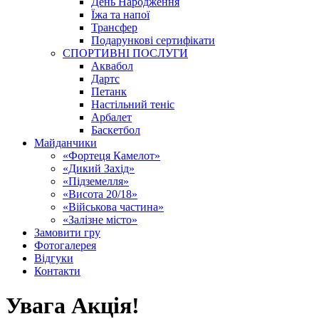
День Народження
Їжа та напої
Трансфер
Подарункові сертифікати
СПОРТИВНІ ПОСЛУГИ
Аквабол
Дартс
Петанк
Настільний теніс
Арбалет
Баскетбол
Майданчики
«Фортеця Камелот»
«Дикий Захід»
«Підземелля»
«Висота 20/18»
«Військова частина»
«Залізне місто»
Замовити гру
Фотогалерея
Відгуки
Контакти
Увага Акція!