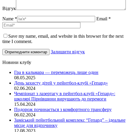
Відгук
Name *
Email *
Save my name, email, and website in this browser for the next
time I comment.
Залишити відгук
Новини клубу
Гра в кальмара — переможець лише один
08.05.2025
День захисту дітей у пейнтбол-клубі «Гепард»
02.06.2024
Чемпіонат з лазертагу в пейнтбол-клубі «Гепард»:
школярі Пірнівщини вирушають до перемоги
15.04.2024
Подорож починається з комфортного трансферу
06.02.2024
Заміський пейнтбольний комплекс “Гепард” – ідеальне
місце для відпочинку
12.08.2023