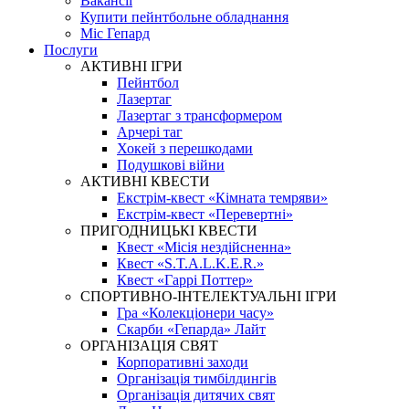
Вакансії
Купити пейнтбольне обладнання
Міс Гепард
Послуги
АКТИВНІ ІГРИ
Пейнтбол
Лазертаг
Лазертаг з трансформером
Арчері таг
Хокей з перешкодами
Подушкові війни
АКТИВНІ КВЕСТИ
Екстрім-квест «Кімната темряви»
Екстрім-квест «Перевертні»
ПРИГОДНИЦЬКІ КВЕСТИ
Квест «Місія нездійсненна»
Квест «S.T.A.L.K.E.R.»
Квест «Гаррі Поттер»
СПОРТИВНО-ІНТЕЛЕКТУАЛЬНІ ІГРИ
Гра «Колекціонери часу»
Скарби «Гепарда» Лайт
ОРГАНІЗАЦІЯ СВЯТ
Корпоративні заходи
Організація тимбілдингів
Організація дитячих свят