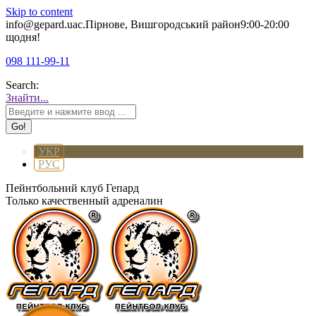
Skip to content
info@gepard.ua
с.Пірнове, Вишгородський район
9:00-20:00
щодня!
098 111-99-11
Search:
Знайти...
УКР
РУС
Пейнтбольний клуб Гепард
Только качественный адреналин