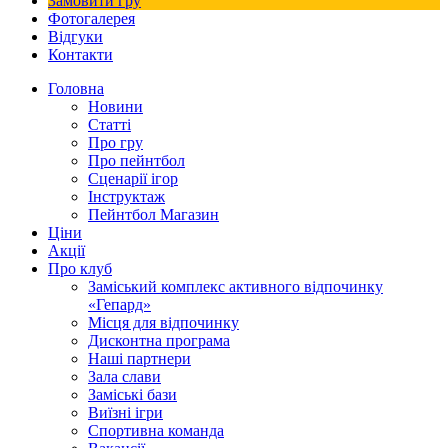
Замовити гру
Фотогалерея
Відгуки
Контакти
Головна
Новини
Статті
Про гру
Про пейнтбол
Сценарії ігор
Інструктаж
Пейнтбол Магазин
Ціни
Акції
Про клуб
Заміський комплекс активного відпочинку
«Гепард»
Місця для відпочинку
Дисконтна програма
Наші партнери
Зала слави
Заміські бази
Виїзні ігри
Спортивна команда