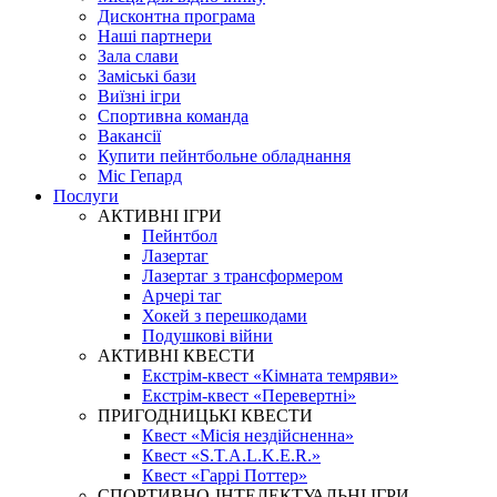
Дисконтна програма
Наші партнери
Зала слави
Заміські бази
Виїзні ігри
Спортивна команда
Вакансії
Купити пейнтбольне обладнання
Міс Гепард
Послуги
АКТИВНІ ІГРИ
Пейнтбол
Лазертаг
Лазертаг з трансформером
Арчері таг
Хокей з перешкодами
Подушкові війни
АКТИВНІ КВЕСТИ
Екстрім-квест «Кімната темряви»
Екстрім-квест «Перевертні»
ПРИГОДНИЦЬКІ КВЕСТИ
Квест «Місія нездійсненна»
Квест «S.T.A.L.K.E.R.»
Квест «Гаррі Поттер»
СПОРТИВНО-ІНТЕЛЕКТУАЛЬНІ ІГРИ