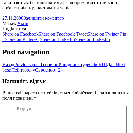
залишаються безкоштовними скалодром, висотний місто,
арбалетний тир, настільний теніс.
27.11.2008
Залишити коментар
Мітки:
Акції
Поділитися
Share on Facebook
Share on Facebook
Tweet
Share on Twitter
Pin
it
Share on Pinterest
Share on LinkedIn
Share on LinkedIn
Post navigation
Назад
Previous post:
Героїчний подвиг студентів КПІ
Далі
Next
post:
Пейнтбол «Євроспорт 2»
Напишіть відгук
Ваш email адреса не публікується. Обов'язкові для заповнення
поля позначені
*