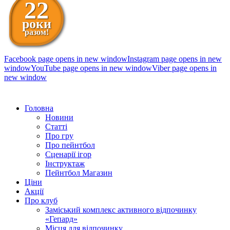
22
роки
разом!
Facebook page opens in new window
Instagram page opens in new
window
YouTube page opens in new window
Viber page opens in
new window
098 111-99-11
Головна
Новини
Статті
Про гру
Про пейнтбол
Сценарії ігор
Інструктаж
Пейнтбол Магазин
Ціни
Акції
Про клуб
Заміський комплекс активного відпочинку
«Гепард»
Місця для відпочинку