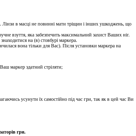
а. Лінзи в масці не повинні мати тріщин і інших ушкоджень, що
учне взуття, яка забезпечить максимальний захист Ваших ніг.
знаходитися на (в) стовбурі маркера.
кінчилася вона тільки для Вас). Після установки маркера на
о Ваш маркер здатний стріляти;
аючись усунути їх самостійно під час гри, так як в цей час Ви
заторів гри.