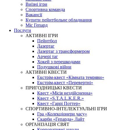
Виїзні ігри
Спортивна команда
Вакансії
Купити пейнтбольне обладнання
Міс Гепард
Послуги
АКТИВНІ ІГРИ
Пейнтбол
Лазертаг
Лазертаг з трансформером
Арчері таг
Хокей з перешкодами
Подушкові війни
АКТИВНІ КВЕСТИ
Екстрім-квест «Кімната темряви»
Екстрім-квест «Перевертні»
ПРИГОДНИЦЬКІ КВЕСТИ
Квест «Місія нездійсненна»
Квест «S.T.A.L.K.E.R.»
Квест «Гаррі Поттер»
СПОРТИВНО-ІНТЕЛЕКТУАЛЬНІ ІГРИ
Гра «Колекціонери часу»
Скарби «Гепарда» Лайт
ОРГАНІЗАЦІЯ СВЯТ
Корпоративні заходи