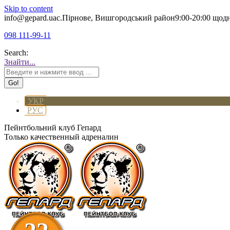
Skip to content
info@gepard.ua
с.Пірнове, Вишгородський район
9:00-20:00 щод
098 111-99-11
Search:
Знайти...
УКР
РУС
Пейнтбольний клуб Гепард
Только качественный адреналин