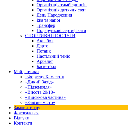
Організація тимбілдингів
Організація дитячих свят
День Народження
Їжа та напої
Трансфер
Подарункові сертифікати
СПОРТИВНІ ПОСЛУГИ
Аквабол
Дартс
Петанк
Настільний теніс
Арбалет
Баскетбол
Майданчики
«Фортеця Камелот»
«Дикий Захід»
«Підземелля»
«Висота 20/18»
«Військова частина»
«Залізне місто»
Замовити гру
Фотогалерея
Відгуки
Контакти