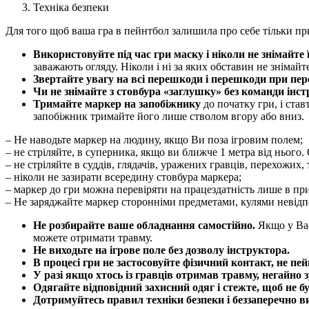
Техніка безпеки
Для того щоб ваша гра в пейнтбол залишила про себе тільки пр
Використовуйте під час гри маску і ніколи не знімайте ї
заважають огляду. Ніколи і ні за яких обставин не знімайте
Звертайте увагу на всі перешкоди і перешкоди при пер
Чи не знімайте з стовбура «заглушку» без команди інстр
Тримайте маркер на запобіжнику
до початку гри, і став
запобіжник тримайте його лише стволом вгору або вниз.
– Не наводьте маркер на людину, якщо Ви поза ігровим полем;
– не стріляйте, в суперника, якщо ви ближче 1 метра від нього.
– не стріляйте в суддів, глядачів, уражених гравців, перехожих,
– ніколи не зазирати всередину стовбура маркера;
– маркер до гри можна перевіряти на працездатність лише в пр
– Не заряджайте маркер сторонніми предметами, кулями невідпов
Не розбирайте ваше обладнання самостійно.
Якщо у Вас
можете отримати травму.
Не виходьте на ігрове поле без дозволу інструктора.
В процесі гри не застосовуйте фізичний контакт, не пей
У разі якщо хтось із гравців отримав травму, негайно з
Одягайте відповідний захисний одяг і стежте, щоб не б
Дотримуйтесь правил техніки безпеки і беззаперечно вик