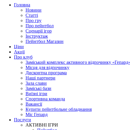
Головна
Новини
Статті
Про гру
Про пейнтбол
Сценарії ігор
Інструктаж
Пейнтбол Магазин
Ціни
Акції
Про клуб
Заміський комплекс активного відпочинку «Гепард
Місця для відпочинку
Дисконтна програма
Наші партнери
Зала слави
Заміські бази
Виїзні ігри
Спортивна команда
Вакансії
Купити пейнтбольне обладнання
Міс Гепард
Послуги
АКТИВНІ ІГРИ