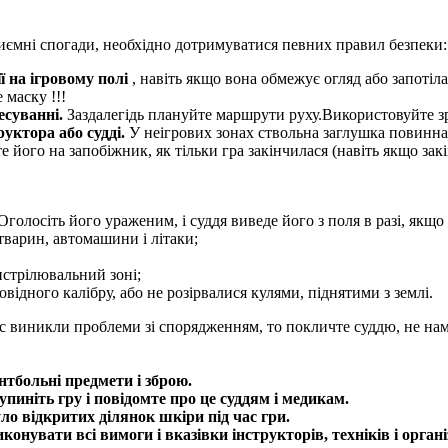
иємні спогади, необхідно дотримуватися певних правил безпеки:
ї на ігровому полі
, навіть якщо вона обмежує огляд або запотіл
 маску !!!
есуванні.
Заздалегідь плануйте маршрути руху.Використовуйте зр
уктора або судді.
У неігрових зонах ствольна заглушка повинна 
те його на запобіжник, як тільки гра закінчилася (навіть якщо за
 Оголосіть його ураженим, і суддя виведе його з поля в разі, якщ
 тварин, автомашини і літаки;
истрілювальний зоні;
ідного калібру, або не розірвалися кулями, піднятими з землі.
 виникли проблеми зі спорядженням, то покличте суддю, не намаг
нтбольні предмети і зброю.
упиніть гру і повідомте про це суддям і медикам.
уло відкритих ділянок шкіри під час гри.
онувати всі вимоги і вказівки інструкторів, техніків і органі