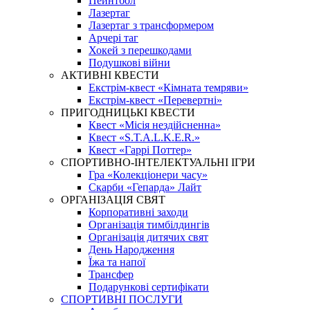
Пейнтбол
Лазертаг
Лазертаг з трансформером
Арчері таг
Хокей з перешкодами
Подушкові війни
АКТИВНІ КВЕСТИ
Екстрім-квест «Кімната темряви»
Екстрім-квест «Перевертні»
ПРИГОДНИЦЬКІ КВЕСТИ
Квест «Місія нездійсненна»
Квест «S.T.A.L.K.E.R.»
Квест «Гаррі Поттер»
СПОРТИВНО-ІНТЕЛЕКТУАЛЬНІ ІГРИ
Гра «Колекціонери часу»
Скарби «Гепарда» Лайт
ОРГАНІЗАЦІЯ СВЯТ
Корпоративні заходи
Організація тимбілдингів
Організація дитячих свят
День Народження
Їжа та напої
Трансфер
Подарункові сертифікати
СПОРТИВНІ ПОСЛУГИ