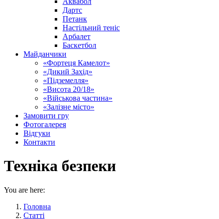
Аквабол
Дартс
Петанк
Настільний теніс
Арбалет
Баскетбол
Майданчики
«Фортеця Камелот»
«Дикий Захід»
«Підземелля»
«Висота 20/18»
«Військова частина»
«Залізне місто»
Замовити гру
Фотогалерея
Відгуки
Контакти
Техніка безпеки
You are here:
Головна
Статті