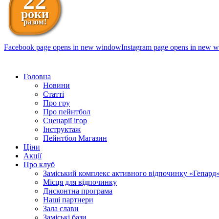
22
роки
разом!
Facebook page opens in new window
Instagram page opens in new 
098 111-99-11
Головна
Новини
Статті
Про гру
Про пейнтбол
Сценарії ігор
Інструктаж
Пейнтбол Магазин
Ціни
Акції
Про клуб
Заміський комплекс активного відпочинку «Гепард
Місця для відпочинку
Дисконтна програма
Наші партнери
Зала слави
Заміські бази