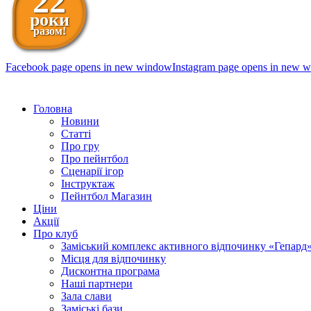
22
роки
разом!
Facebook page opens in new window
Instagram page opens in new 
098 111-99-11
Головна
Новини
Статті
Про гру
Про пейнтбол
Сценарії ігор
Інструктаж
Пейнтбол Магазин
Ціни
Акції
Про клуб
Заміський комплекс активного відпочинку «Гепард
Місця для відпочинку
Дисконтна програма
Наші партнери
Зала слави
Заміські бази