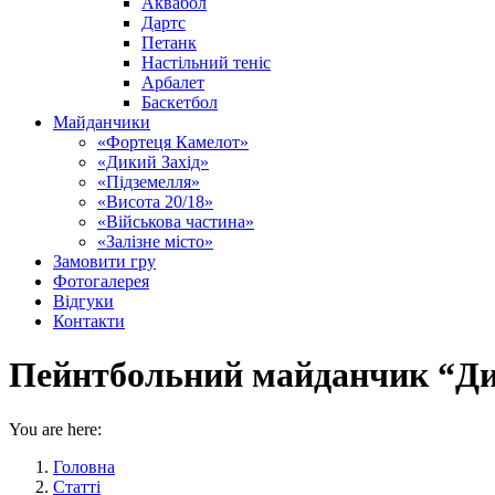
Аквабол
Дартс
Петанк
Настільний теніс
Арбалет
Баскетбол
Майданчики
«Фортеця Камелот»
«Дикий Захід»
«Підземелля»
«Висота 20/18»
«Військова частина»
«Залізне місто»
Замовити гру
Фотогалерея
Відгуки
Контакти
Пейнтбольний майданчик “Ди
You are here:
Головна
Статті