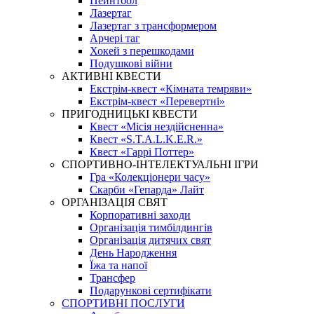
Пейнтбол
Лазертаг
Лазертаг з трансформером
Арчері таг
Хокей з перешкодами
Подушкові війни
АКТИВНІ КВЕСТИ
Екстрім-квест «Кімната темряви»
Екстрім-квест «Перевертні»
ПРИГОДНИЦЬКІ КВЕСТИ
Квест «Місія нездійсненна»
Квест «S.T.A.L.K.E.R.»
Квест «Гаррі Поттер»
СПОРТИВНО-ІНТЕЛЕКТУАЛЬНІ ІГРИ
Гра «Колекціонери часу»
Скарби «Гепарда» Лайт
ОРГАНІЗАЦІЯ СВЯТ
Корпоративні заходи
Організація тимбілдингів
Організація дитячих свят
День Народження
Їжа та напої
Трансфер
Подарункові сертифікати
СПОРТИВНІ ПОСЛУГИ