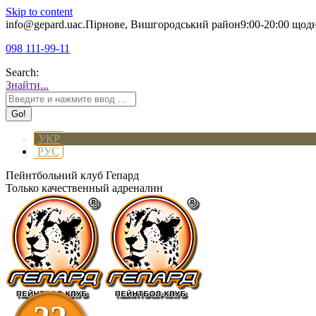
Skip to content
info@gepard.ua
с.Пірнове, Вишгородський район
9:00-20:00 щод
098 111-99-11
Search:
Знайти...
УКР
РУС
Пейнтбольний клуб Гепард
Только качественный адреналин