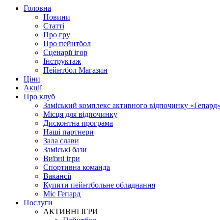
Головна
Новини
Статті
Про гру
Про пейнтбол
Сценарії ігор
Інструктаж
Пейнтбол Магазин
Ціни
Акції
Про клуб
Заміський комплекс активного відпочинку «Гепард
Місця для відпочинку
Дисконтна програма
Наші партнери
Зала слави
Заміські бази
Виїзні ігри
Спортивна команда
Вакансії
Купити пейнтбольне обладнання
Міс Гепард
Послуги
АКТИВНІ ІГРИ