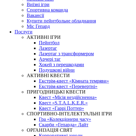
Виїзні ігри
Спортивна команда
Вакансії
Купити пейнтбольне обладнання
Міс Гепард
Послуги
АКТИВНІ ІГРИ
Пейнтбол
Лазертаг
Лазертаг з трансформером
Арчері таг
Хокей з перешкодами
Подушкові війни
АКТИВНІ КВЕСТИ
Екстрім-квест «Кімната темряви»
Екстрім-квест «Перевертні»
ПРИГОДНИЦЬКІ КВЕСТИ
Квест «Місія нездійсненна»
Квест «S.T.A.L.K.E.R.»
Квест «Гаррі Поттер»
СПОРТИВНО-ІНТЕЛЕКТУАЛЬНІ ІГРИ
Гра «Колекціонери часу»
Скарби «Гепарда» Лайт
ОРГАНІЗАЦІЯ СВЯТ
Корпоративні заходи