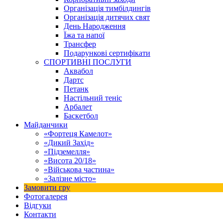
Організація тимбілдингів
Організація дитячих свят
День Народження
Їжа та напої
Трансфер
Подарункові сертифікати
СПОРТИВНІ ПОСЛУГИ
Аквабол
Дартс
Петанк
Настільний теніс
Арбалет
Баскетбол
Майданчики
«Фортеця Камелот»
«Дикий Захід»
«Підземелля»
«Висота 20/18»
«Військова частина»
«Залізне місто»
Замовити гру
Фотогалерея
Відгуки
Контакти