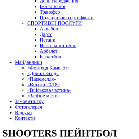
День Народження
Їжа та напої
Трансфер
Подарункові сертифікати
СПОРТИВНІ ПОСЛУГИ
Аквабол
Дартс
Петанк
Настільний теніс
Арбалет
Баскетбол
Майданчики
«Фортеця Камелот»
«Дикий Захід»
«Підземелля»
«Висота 20/18»
«Військова частина»
«Залізне місто»
Замовити гру
Фотогалерея
Відгуки
Контакти
SHOOTERS ПЕЙНТБОЛ