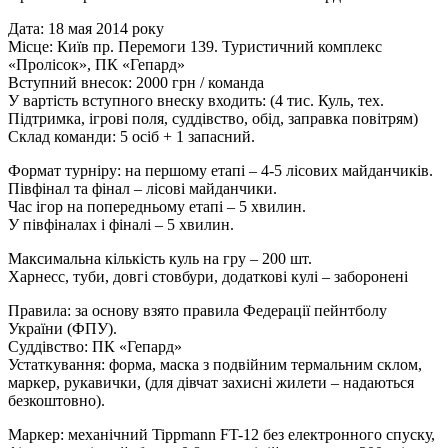
Дата: 18 мая 2014 року
Місце: Київ пр. Перемоги 139. Туристичний комплекс
«Пролісок», ПК «Гепард»
Вступний внесок: 2000 грн / команда
У вартість вступного внеску входить: (4 тис. Куль, тех.
Підтримка, ігрові поля, суддівство, обід, заправка повітрям)
Склад команди: 5 осіб + 1 запасний.
Формат турніру: на першому етапі – 4-5 лісових майданчиків.
Півфінал та фінал – лісові майданчики.
Час ігор на попередньому етапі – 5 хвилин.
У півфіналах і фіналі – 5 хвилин.
Максимальна кількість куль на гру – 200 шт.
Харнесс, туби, довгі стовбури, додаткові кулі – заборонені
Правила: за основу взято правила Федерації пейнтболу
України (ФПУ).
Суддівство: ПК «Гепард»
Устаткування: форма, маска з подвійним термальним склом,
маркер, рукавички, (для дівчат захисні жилети – надаються
безкоштовно).
Маркер: механічний Tippmann FT-12 без електронного спуску,