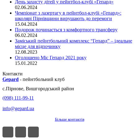
День захисту дітей у пейнтбол-клубі «Гепард»
02.06.2024
Чемпіонат з лазертагу в пейнтбол-клубі «Гепард»:
школярі Пірнівщини вирушають до перемоги
15.04.2024
Подорож починається з комфортного трансферу
06.02.2024
Заміський пейнтбольний комплекс “Гепард” – ідеальне
місце для відпочинку
12.08.2023
Оголошено Міс Гепард 2021 року
15.01.2022
Контакти
Gepard
-
пейнтбольний клуб
с.
Пірнове
,
Вишгородський район
(098) 111-99-11
info@gepard.ua
Більше контактів