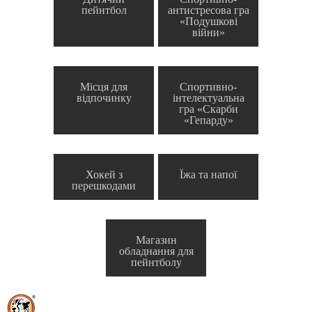
пейнтбол
антистресова гра
«Подушкові
війни»
Місця для
Спортивно-
відпочинку
інтелектуальна
гра «Скарби
«Гепарду»
Хокей з
Їжа та напої
перешкодами
Магазин
обладнання для
пейнтболу