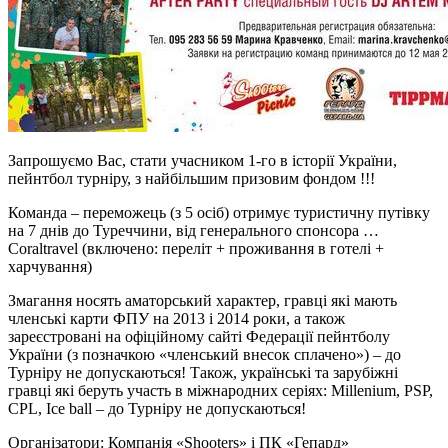
Запрошуємо Вас, стати учасником 1-го в історії України,
пейнтбол турніру, з найбільшим призовим фондом !!!
Команда – переможець (з 5 осіб) отримує туристичну путівку
на 7 днів до Туреччини, від генерального спонсора …
Coraltravel (включено: переліт + проживання в готелі +
харчування)
Змагання носять аматорський характер, гравці які мають
членські карти ФПУ на 2013 і 2014 роки, а також
зареєстровані на офіційному сайті Федерації пейнтболу
України (з позначкою «членський внесок сплачено») – до
Турніру не допускаються! Також, українські та зарубіжні
гравці які беруть участь в міжнародних серіях: Millenium, PSP,
CPL, Ice ball – до Турніру не допускаються!
Організатори: Компанія «Shooters» і ПК «Гепард»