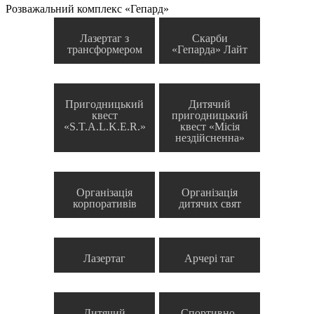
Розважальний комплекс «Гепард»
Лазертаг з
Скарби
трансформером
«Гепарда» Лайт
Пригодницький
Дитячий
квест
пригодницький
«S.T.A.L.K.E.R.»
квест «Місія
нездійсненна»
Організація
Організація
корпоративів
дитячих свят
Лазертаг
Арчері таг
Дитячий
Спортивно-