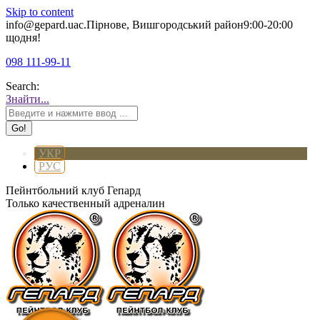
Skip to content
info@gepard.ua
с.Пірнове, Вишгородський район
9:00-20:00
щодня!
098 111-99-11
Search:
Знайти...
УКР
РУС
Пейнтбольний клуб Гепард
Только качественный адреналин