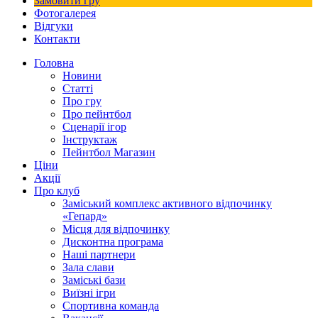
Замовити гру
Фотогалерея
Відгуки
Контакти
Головна
Новини
Статті
Про гру
Про пейнтбол
Сценарії ігор
Інструктаж
Пейнтбол Магазин
Ціни
Акції
Про клуб
Заміський комплекс активного відпочинку
«Гепард»
Місця для відпочинку
Дисконтна програма
Наші партнери
Зала слави
Заміські бази
Виїзні ігри
Спортивна команда