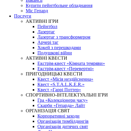
Вакансії
Купити пейнтбольне обладнання
Міс Гепард
Послуги
АКТИВНІ ІГРИ
Пейнтбол
Лазертаг
Лазертаг з трансформером
Арчері таг
Хокей з перешкодами
Подушкові війни
АКТИВНІ КВЕСТИ
Екстрім-квест «Кімната темряви»
Екстрім-квест «Перевертні»
ПРИГОДНИЦЬКІ КВЕСТИ
Квест «Місія нездійсненна»
Квест «S.T.A.L.K.E.R.»
Квест «Гаррі Поттер»
СПОРТИВНО-ІНТЕЛЕКТУАЛЬНІ ІГРИ
Гра «Колекціонери часу»
Скарби «Гепарда» Лайт
ОРГАНІЗАЦІЯ СВЯТ
Корпоративні заходи
Організація тимбілдингів
Організація дитячих свят