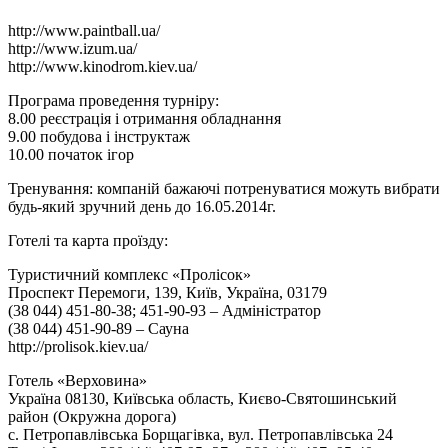
http://www.paintball.ua/
http://www.izum.ua/
http://www.kinodrom.kiev.ua/
Програма проведення турніру:
8.00 реєстрація і отримання обладнання
9.00 побудова і інструктаж
10.00 початок ігор
Тренування: компаній бажаючі потренуватися можуть вибрати
будь-який зручний день до 16.05.2014г.
Готелі та карта проїзду:
Туристичний комплекс «Пролісок»
Проспект Перемоги, 139, Київ, Україна, 03179
(38 044) 451-80-38; 451-90-93 – Адміністратор
(38 044) 451-90-89 – Сауна
http://prolisok.kiev.ua/
Готель «Верховина»
Україна 08130, Київська область, Києво-Святошинський
район (Окружна дорога)
с. Петропавлівська Борщагівка, вул. Петропавлівська 24