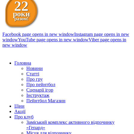
22
роки
разом!
Facebook page opens in new window
Instagram page opens in new
window
YouTube page opens in new window
Viber page opens in
new window
098 111-99-11
Головна
Новини
Статті
Про гру
Про пейнтбол
Сценарії ігор
Інструктаж
Пейнтбол Магазин
Ціни
Акції
Про клуб
Заміський комплекс активного відпочинку
«Гепард»
Місця для відпочинку