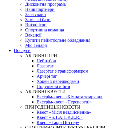
Дисконтна програма
Наші партнери
Зала слави
Заміські бази
Виїзні ігри
Спортивна команда
Вакансії
Купити пейнтбольне обладнання
Міс Гепард
Послуги
АКТИВНІ ІГРИ
Пейнтбол
Лазертаг
Лазертаг з трансформером
Арчері таг
Хокей з перешкодами
Подушкові війни
АКТИВНІ КВЕСТИ
Екстрім-квест «Кімната темряви»
Екстрім-квест «Перевертні»
ПРИГОДНИЦЬКІ КВЕСТИ
Квест «Місія нездійсненна»
Квест «S.T.A.L.K.E.R.»
Квест «Гаррі Поттер»
СПОРТИВНО-ІНТЕЛЕКТУАЛЬНІ ІГРИ