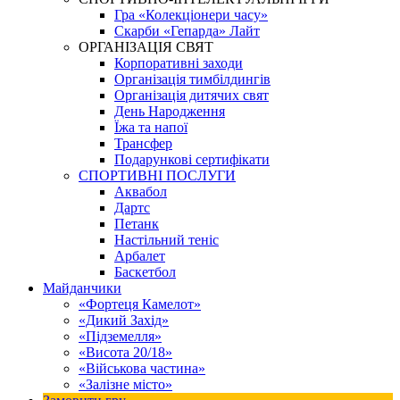
Гра «Колекціонери часу»
Скарби «Гепарда» Лайт
ОРГАНІЗАЦІЯ СВЯТ
Корпоративні заходи
Організація тимбілдингів
Організація дитячих свят
День Народження
Їжа та напої
Трансфер
Подарункові сертифікати
СПОРТИВНІ ПОСЛУГИ
Аквабол
Дартс
Петанк
Настільний теніс
Арбалет
Баскетбол
Майданчики
«Фортеця Камелот»
«Дикий Захід»
«Підземелля»
«Висота 20/18»
«Військова частина»
«Залізне місто»