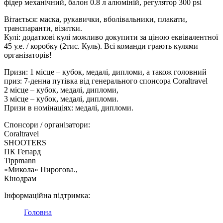
фідер механічний, балон 0.8 л алюміній, регулятор 300 psi
Вітається: маска, рукавички, вболівальники, плакати,
транспаранти, візитки.
Кулі: додаткові кулі можливо докупити за ціною еквівалентної
45 у.е. / коробку (2тис. Куль). Всі команди грають кулями
організаторів!
Призи: 1 місце – кубок, медалі, дипломи, а також головний
приз: 7-денна путівка від генерального спонсора Coraltravel
2 місце – кубок, медалі, дипломи,
3 місце – кубок, медалі, дипломи.
Призи в номінаціях: медалі, дипломи.
Спонсори / організатори:
Coraltravel
SHOOTERS
ПК Гепард
Tippmann
«Микола» Пирогова.,
Кінодрам
Інформаційна підтримка:
Головна