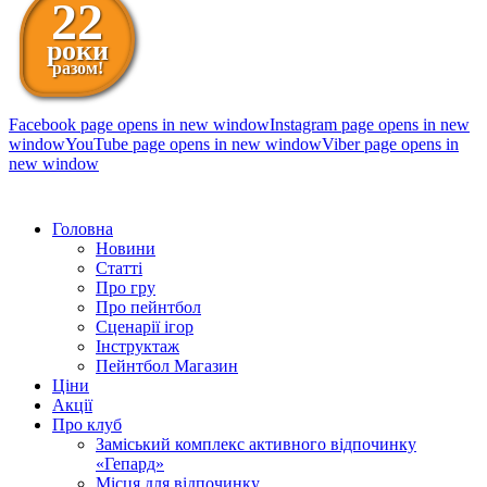
22
роки
разом!
Facebook page opens in new window
Instagram page opens in new
window
YouTube page opens in new window
Viber page opens in
new window
098 111-99-11
Головна
Новини
Статті
Про гру
Про пейнтбол
Сценарії ігор
Інструктаж
Пейнтбол Магазин
Ціни
Акції
Про клуб
Заміський комплекс активного відпочинку
«Гепард»
Місця для відпочинку