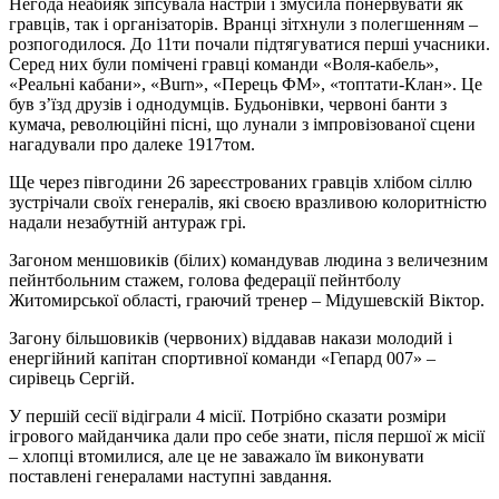
Негода неабияк зіпсувала настрій і змусила понервувати як
гравців, так і організаторів. Вранці зітхнули з полегшенням –
розпогодилося. До 11ти почали підтягуватися перші учасники.
Серед них були помічені гравці команди «Воля-кабель»,
«Реальні кабани», «Burn», «Перець ФМ», «топтати-Клан». Це
був з’їзд друзів і однодумців. Будьонівки, червоні банти з
кумача, революційні пісні, що лунали з імпровізованої сцени
нагадували про далеке 1917том.
Ще через півгодини 26 зареєстрованих гравців хлібом сіллю
зустрічали своїх генералів, які своєю вразливою колоритністю
надали незабутній антураж грі.
Загоном меншовиків (білих) командував людина з величезним
пейнтбольним стажем, голова федерації пейнтболу
Житомирської області, граючий тренер – Мідушевскій Віктор.
Загону більшовиків (червоних) віддавав накази молодий і
енергійний капітан спортивної команди «Гепард 007» –
сирівець Сергій.
У першій сесії відіграли 4 місії. Потрібно сказати розміри
ігрового майданчика дали про себе знати, після першої ж місії
– хлопці втомилися, але це не заважало їм виконувати
поставлені генералами наступні завдання.