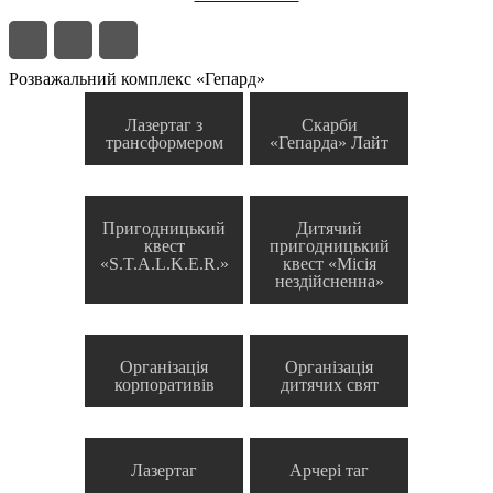
Розважальний комплекс «Гепард»
Лазертаг з
Скарби
трансформером
«Гепарда» Лайт
Пригодницький
Дитячий
квест
пригодницький
«S.T.A.L.K.E.R.»
квест «Місія
нездійсненна»
Організація
Організація
корпоративів
дитячих свят
Лазертаг
Арчері таг