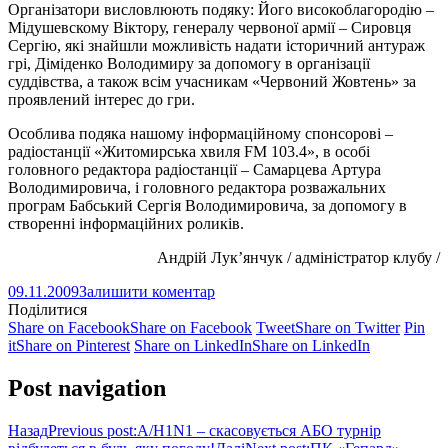
Організатори висловлюють подяку: Його високоблагородію –
Мідушевскому Віктору, генералу червоної армії – Сировця
Сергію, які знайшли можливість надати історичний антураж
грі, Діміденко Володимиру за допомогу в організації
суддівства, а також всім учасникам «Червоний Жовтень» за
проявлений інтерес до гри.
Особлива подяка нашому інформаційному спонсорові –
радіостанції «Житомирська хвиля FM 103.4», в особі
головного редактора радіостанції – Самарцева Артура
Володимировича, і головного редактора розважальних
програм Бабський Сергія Володимировича, за допомогу в
створенні інформаційних роликів.
Андрій Лук’янчук / адміністратор клубу /
09.11.2009
Залишити коментар
Поділитися
Share on Facebook
Share on Facebook
Tweet
Share on Twitter
Pin
it
Share on Pinterest
Share on LinkedIn
Share on LinkedIn
Post navigation
Назад
Previous post:
А/H1N1 – скасовується АБО турнір