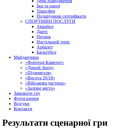
День Народження
Їжа та напої
Трансфер
Подарункові сертифікати
СПОРТИВНІ ПОСЛУГИ
Аквабол
Дартс
Петанк
Настільний теніс
Арбалет
Баскетбол
Майданчики
«Фортеця Камелот»
«Дикий Захід»
«Підземелля»
«Висота 20/18»
«Військова частина»
«Залізне місто»
Замовити гру
Фотогалерея
Відгуки
Контакти
Результати сценарної гри