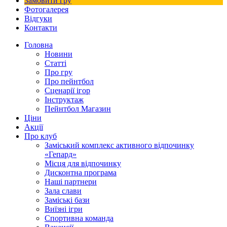
Замовити гру
Фотогалерея
Відгуки
Контакти
Головна
Новини
Статті
Про гру
Про пейнтбол
Сценарії ігор
Інструктаж
Пейнтбол Магазин
Ціни
Акції
Про клуб
Заміський комплекс активного відпочинку
«Гепард»
Місця для відпочинку
Дисконтна програма
Наші партнери
Зала слави
Заміські бази
Виїзні ігри
Спортивна команда