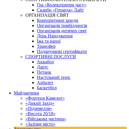
Гра «Колекціонери часу»
Скарби «Гепарда» Лайт
ОРГАНІЗАЦІЯ СВЯТ
Корпоративні заходи
Організація тимбілдингів
Організація дитячих свят
День Народження
Їжа та напої
Трансфер
Подарункові сертифікати
СПОРТИВНІ ПОСЛУГИ
Аквабол
Дартс
Петанк
Настільний теніс
Арбалет
Баскетбол
Майданчики
«Фортеця Камелот»
«Дикий Захід»
«Підземелля»
«Висота 20/18»
«Військова частина»
«Залізне місто»