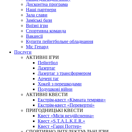
Дисконтна програма
Наші партнери
Зала слави
Заміські бази
Виїзні ігри
Спортивна команда
Вакансії
Купити пейнтбольне обладнання
Міс Гепард
Послуги
АКТИВНІ ІГРИ
Пейнтбол
Лазертаг
Лазертаг з трансформером
Арчері таг
Хокей з перешкодами
Подушкові війни
АКТИВНІ КВЕСТИ
Екстрім-квест «Кімната темряви»
Екстрім-квест «Перевертні»
ПРИГОДНИЦЬКІ КВЕСТИ
Квест «Місія нездійсненна»
Квест «S.T.A.L.K.E.R.»
Квест «Гаррі Поттер»
СПОРТИВНО-ІНТЕЛЕКТУАЛЬНІ ІГРИ