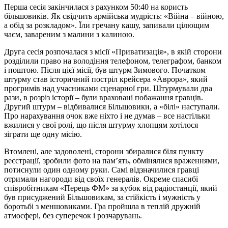
Перша сесія закінчилася з рахунком 50:40 на користь
більшовиків. Як свідчить армійська мудрість: «Війна – війною,
а обід за розкладом». Їли гречану кашу, запивали цілющим
чаєм, завареним з малини з калиною.
Друга сесія розпочалася з місії «Приватизація», в якій сторони
розділили право на володіння телефоном, телеграфом, банком
і поштою. Після цієї місії, був штурм Зимового. Початком
штурму став історичний постріл крейсера «Аврора», який
прогримів над учасниками сценарної гри. Штурмували два
рази, в розріз історії – були враховані побажання гравців.
Другий штурм – відбивалися Більшовики, а «білі» наступали.
Про нарахування очок вже ніхто і не думав – все настільки
вжилися у свої ролі, що після штурму хлопцям хотілося
зіграти ще одну місію.
Втомлені, але задоволені, сторони збиралися біля пункту
реєстрації, зробили фото на пам’ять, обмінялися враженнями,
потиснули один одному руки. Самі відзначилися гравці
отримали нагороди від своїх генералів. Окреме спасибі
співробітникам «Перець ФМ» за кубок від радіостанції, який
був присуджений Більшовикам, за стійкість і мужність у
боротьбі з меншовиками. Гра пройшла в теплій дружній
атмосфері, без суперечок і розчарувань.