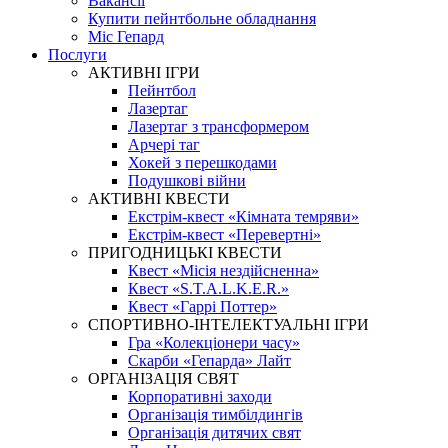
Вакансії
Купити пейнтбольне обладнання
Міс Гепард
Послуги
АКТИВНІ ІГРИ
Пейнтбол
Лазертаг
Лазертаг з трансформером
Арчері таг
Хокей з перешкодами
Подушкові війни
АКТИВНІ КВЕСТИ
Екстрім-квест «Кімната темряви»
Екстрім-квест «Перевертні»
ПРИГОДНИЦЬКІ КВЕСТИ
Квест «Місія нездійсненна»
Квест «S.T.A.L.K.E.R.»
Квест «Гаррі Поттер»
СПОРТИВНО-ІНТЕЛЕКТУАЛЬНІ ІГРИ
Гра «Колекціонери часу»
Скарби «Гепарда» Лайт
ОРГАНІЗАЦІЯ СВЯТ
Корпоративні заходи
Організація тимбілдингів
Організація дитячих свят