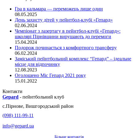
Гра в кальмара — переможець лише один
08.05.2025
День захисту дітей у пейнтбол-клубі «Гепард»
02.06.2024
Чемпіонат з лазертагу в пейнтбол-клубі «Гепард»:
школярі Пірнівщини вирушають до перемоги
15.04.2024
Подорож починається з комфортного трансферу
06.02.2024
Заміський пейнтбольний комплекс “Гепард” – ідеальне
місце для відпочинку
12.08.2023
Оголошено Міс Гепард 2021 року
15.01.2022
Контакти
Gepard
-
пейнтбольний клуб
с.
Пірнове
,
Вишгородський район
(098) 111-99-11
info@gepard.ua
Більше контактів