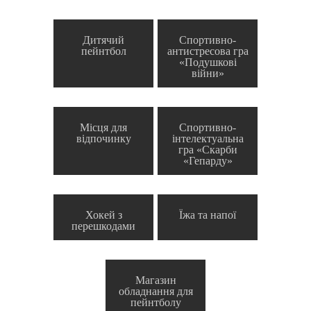
Дитячий
Спортивно-
пейнтбол
антистресова гра
«Подушкові
війни»
Місця для
Спортивно-
відпочинку
інтелектуальна
гра «Скарби
«Гепарду»
Хокей з
Їжа та напої
перешкодами
Магазин
обладнання для
пейнтболу