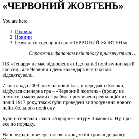
«ЧЕРВОНИЙ ЖОВТЕНЬ»
You are here:
Головна
Новини
Результати сценарної гри «ЧЕРВОНИЙ ЖОВТЕНЬ»
Справжнім фанатам пейнтболу присвячується …
ПК «Гепард» не має відношення ні до однієї політичної партії
або силі, але Червоний день календаря все-таки ми
відсвяткували.
7 листопада 2009 року на новій базі, в передмісті Боярки,
відбулася сценарна гра – «Червоний жовтень» (прошу не
плутати з маневрами). Гра була приурочена революційних
подій 1917 року, також були проведені випробування нового
пейнтбольного полігону.
Були й генерали і залп «Аврори» і штурм Зимового. Ну, про
все по порядку.
Напередодні, ввечері, почався дощ, який тривав до ранку.