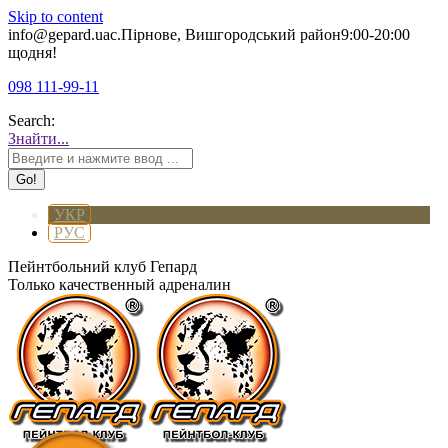
Skip to content
info@gepard.ua
с.Пірнове, Вишгородський район
9:00-20:00
щодня!
098 111-99-11
Search:
Знайти...
УКР
РУС
Пейнтбольний клуб Гепард
Только качественный адреналин