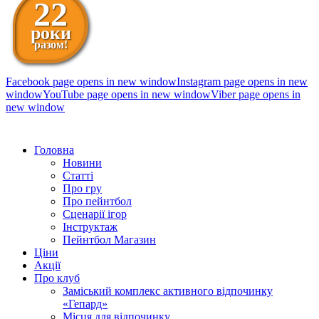
22
роки
разом!
Facebook page opens in new window
Instagram page opens in new
window
YouTube page opens in new window
Viber page opens in
new window
098 111-99-11
Головна
Новини
Статті
Про гру
Про пейнтбол
Сценарії ігор
Інструктаж
Пейнтбол Магазин
Ціни
Акції
Про клуб
Заміський комплекс активного відпочинку
«Гепард»
Місця для відпочинку