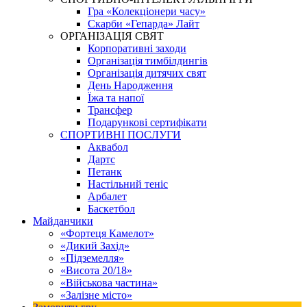
Гра «Колекціонери часу»
Скарби «Гепарда» Лайт
ОРГАНІЗАЦІЯ СВЯТ
Корпоративні заходи
Організація тимбілдингів
Організація дитячих свят
День Народження
Їжа та напої
Трансфер
Подарункові сертифікати
СПОРТИВНІ ПОСЛУГИ
Аквабол
Дартс
Петанк
Настільний теніс
Арбалет
Баскетбол
Майданчики
«Фортеця Камелот»
«Дикий Захід»
«Підземелля»
«Висота 20/18»
«Військова частина»
«Залізне місто»