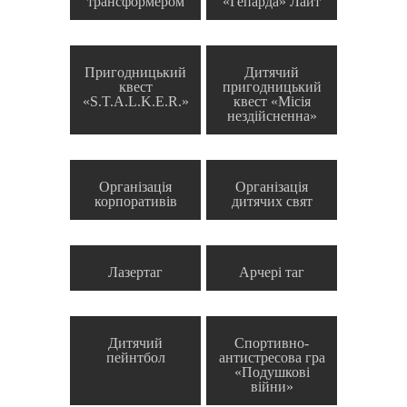
трансформером
«Гепарда» Лайт
Пригодницький
Дитячий
квест
пригодницький
«S.T.A.L.K.E.R.»
квест «Місія
нездійсненна»
Організація
Організація
корпоративів
дитячих свят
Лазертаг
Арчері таг
Дитячий
Спортивно-
пейнтбол
антистресова гра
«Подушкові
війни»