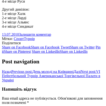
4-е місце Руси
Другий дивізіон:
1-е місце Халк
2-е місце Ларді
3-е місце Альянс
4-е місце Синдикат
13.07.2010
Залишити коментар
Мітки:
Спорт
Турнір
Поділитися
Share on Facebook
Share on Facebook
Tweet
Share on Twitter
Pin
it
Share on Pinterest
Share on LinkedIn
Share on LinkedIn
Post navigation
Назад
Previous post:
День молоді на Київщині
Далі
Next post:
VI
Пейнтбольний Турнір Американської Торгівельної Палати в
Україні
Напишіть відгук
Ваш email адреса не публікується. Обов'язкові для заповнення
поля позначені
*