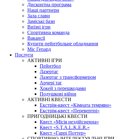
Дисконтна програма
Наші партнери
Зала слави
Заміські бази
Виїзні ігри
Спортивна команда
Вакансії
Купити пейнтбольне обладнання
Міс Гепард
Послуги
АКТИВНІ ІГРИ
Пейнтбол
Лазертаг
Лазертаг з трансформером
Арчері таг
Хокей з перешкодами
Подушкові війни
АКТИВНІ КВЕСТИ
Екстрім-квест «Кімната темряви»
Екстрім-квест «Перевертні»
ПРИГОДНИЦЬКІ КВЕСТИ
Квест «Місія нездійсненна»
Квест «S.T.A.L.K.E.R.»
Квест «Гаррі Поттер»
СПОРТИВНО-ІНТЕЛЕКТУАЛЬНІ ІГРИ