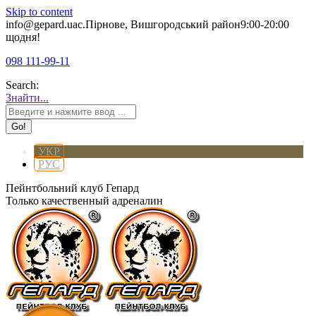
Skip to content
info@gepard.ua
с.Пірнове, Вишгородський район
9:00-20:00
щодня!
098 111-99-11
Search:
Знайти...
УКР
РУС
Пейнтбольний клуб Гепард
Только качественный адреналин