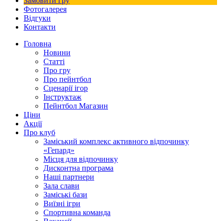
Замовити гру
Фотогалерея
Відгуки
Контакти
Головна
Новини
Статті
Про гру
Про пейнтбол
Сценарії ігор
Інструктаж
Пейнтбол Магазин
Ціни
Акції
Про клуб
Заміський комплекс активного відпочинку
«Гепард»
Місця для відпочинку
Дисконтна програма
Наші партнери
Зала слави
Заміські бази
Виїзні ігри
Спортивна команда