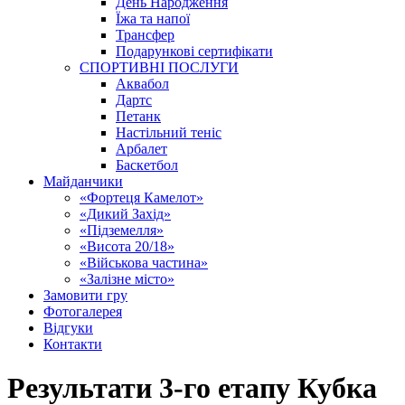
День Народження
Їжа та напої
Трансфер
Подарункові сертифікати
СПОРТИВНІ ПОСЛУГИ
Аквабол
Дартс
Петанк
Настільний теніс
Арбалет
Баскетбол
Майданчики
«Фортеця Камелот»
«Дикий Захід»
«Підземелля»
«Висота 20/18»
«Військова частина»
«Залізне місто»
Замовити гру
Фотогалерея
Відгуки
Контакти
Результати 3-го етапу Кубка