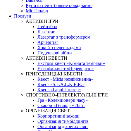
Вакансії
Купити пейнтбольне обладнання
Міс Гепард
Послуги
АКТИВНІ ІГРИ
Пейнтбол
Лазертаг
Лазертаг з трансформером
Арчері таг
Хокей з перешкодами
Подушкові війни
АКТИВНІ КВЕСТИ
Екстрім-квест «Кімната темряви»
Екстрім-квест «Перевертні»
ПРИГОДНИЦЬКІ КВЕСТИ
Квест «Місія нездійсненна»
Квест «S.T.A.L.K.E.R.»
Квест «Гаррі Поттер»
СПОРТИВНО-ІНТЕЛЕКТУАЛЬНІ ІГРИ
Гра «Колекціонери часу»
Скарби «Гепарда» Лайт
ОРГАНІЗАЦІЯ СВЯТ
Корпоративні заходи
Організація тимбілдингів
Організація дитячих свят