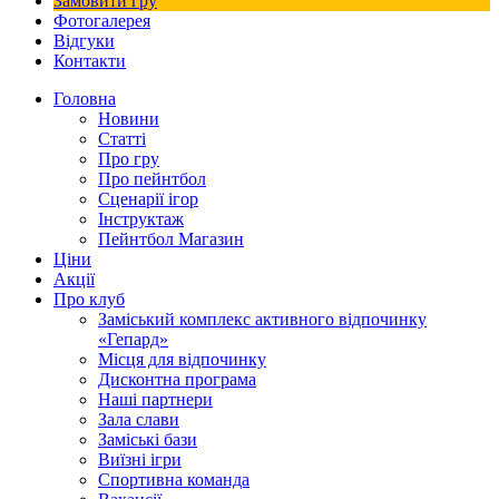
Замовити гру
Фотогалерея
Відгуки
Контакти
Головна
Новини
Статті
Про гру
Про пейнтбол
Сценарії ігор
Інструктаж
Пейнтбол Магазин
Ціни
Акції
Про клуб
Заміський комплекс активного відпочинку
«Гепард»
Місця для відпочинку
Дисконтна програма
Наші партнери
Зала слави
Заміські бази
Виїзні ігри
Спортивна команда