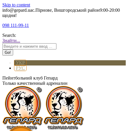
Skip to content
info@gepard.ua
с.Пірнове, Вишгородський район
9:00-20:00
щодня!
098 111-99-11
Search:
Знайти...
УКР
РУС
Пейнтбольний клуб Гепард
Только качественный адреналин