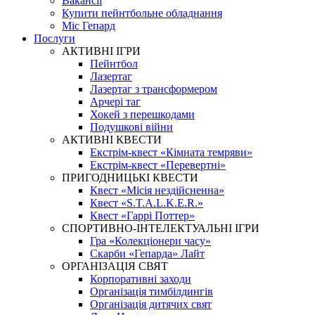
Вакансії
Купити пейнтбольне обладнання
Міс Гепард
Послуги
АКТИВНІ ІГРИ
Пейнтбол
Лазертаг
Лазертаг з трансформером
Арчері таг
Хокей з перешкодами
Подушкові війни
АКТИВНІ КВЕСТИ
Екстрім-квест «Кімната темряви»
Екстрім-квест «Перевертні»
ПРИГОДНИЦЬКІ КВЕСТИ
Квест «Місія нездійсненна»
Квест «S.T.A.L.K.E.R.»
Квест «Гаррі Поттер»
СПОРТИВНО-ІНТЕЛЕКТУАЛЬНІ ІГРИ
Гра «Колекціонери часу»
Скарби «Гепарда» Лайт
ОРГАНІЗАЦІЯ СВЯТ
Корпоративні заходи
Організація тимбілдингів
Організація дитячих свят