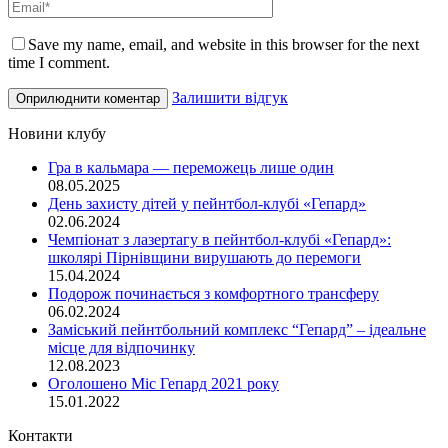
Save my name, email, and website in this browser for the next
time I comment.
Залишити відгук
Новини клубу
Гра в кальмара — переможець лише один
08.05.2025
День захисту дітей у пейнтбол-клубі «Гепард»
02.06.2024
Чемпіонат з лазертагу в пейнтбол-клубі «Гепард»:
школярі Пірнівщини вирушають до перемоги
15.04.2024
Подорож починається з комфортного трансферу
06.02.2024
Заміський пейнтбольний комплекс “Гепард” – ідеальне
місце для відпочинку
12.08.2023
Оголошено Міс Гепард 2021 року
15.01.2022
Контакти