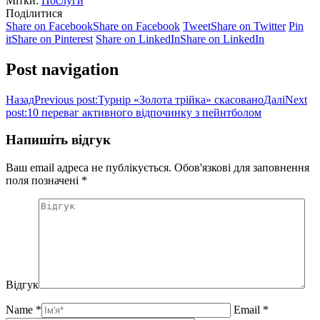
Мітки:
Послуги
Поділитися
Share on Facebook
Share on Facebook
Tweet
Share on Twitter
Pin
it
Share on Pinterest
Share on LinkedIn
Share on LinkedIn
Post navigation
Назад
Previous post:
Турнір «Золота трійка» скасовано
Далі
Next
post:
10 переваг активного відпочинку з пейнтболом
Напишіть відгук
Ваш email адреса не публікується. Обов'язкові для заповнення
поля позначені
*
Відгук
Name *
Email *