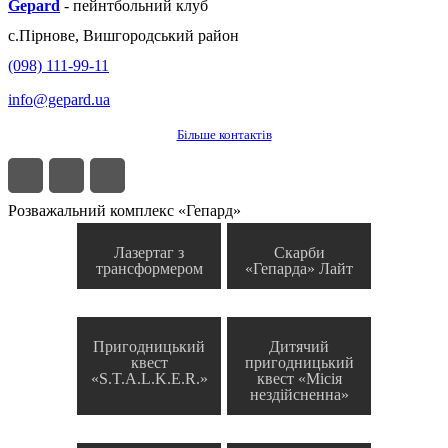
Gepard
-
пейнтбольний клуб
с.
Пірнове
,
Вишгородський район
(098) 111-99-11
info@gepard.ua
Більше контактів
Розважальний комплекс «Гепард»
Лазертаг з
Скарби
трансформером
«Гепарда» Лайт
Пригодницький
Дитячий
квест
пригодницький
«S.T.A.L.K.E.R.»
квест «Місія
нездійсненна»