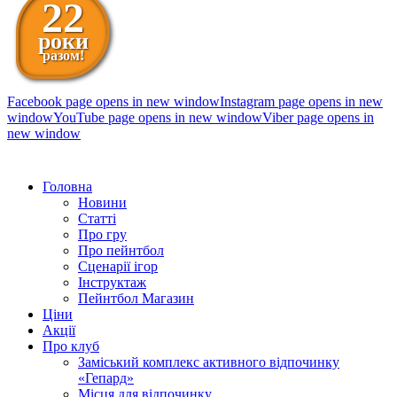
22
роки
разом!
Facebook page opens in new window
Instagram page opens in new
window
YouTube page opens in new window
Viber page opens in
new window
098 111-99-11
Головна
Новини
Статті
Про гру
Про пейнтбол
Сценарії ігор
Інструктаж
Пейнтбол Магазин
Ціни
Акції
Про клуб
Заміський комплекс активного відпочинку
«Гепард»
Місця для відпочинку