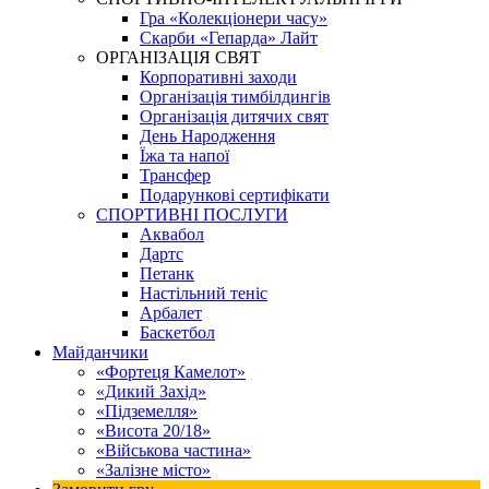
Гра «Колекціонери часу»
Скарби «Гепарда» Лайт
ОРГАНІЗАЦІЯ СВЯТ
Корпоративні заходи
Організація тимбілдингів
Організація дитячих свят
День Народження
Їжа та напої
Трансфер
Подарункові сертифікати
СПОРТИВНІ ПОСЛУГИ
Аквабол
Дартс
Петанк
Настільний теніс
Арбалет
Баскетбол
Майданчики
«Фортеця Камелот»
«Дикий Захід»
«Підземелля»
«Висота 20/18»
«Військова частина»
«Залізне місто»