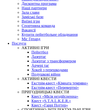
Дисконтна програма
Наші партнери
Зала слави
Заміські бази
Виїзні ігри
Спортивна команда
Вакансії
Купити пейнтбольне обладнання
Міс Гепард
Послуги
АКТИВНІ ІГРИ
Пейнтбол
Лазертаг
Лазертаг з трансформером
Арчері таг
Хокей з перешкодами
Подушкові війни
АКТИВНІ КВЕСТИ
Екстрім-квест «Кімната темряви»
Екстрім-квест «Перевертні»
ПРИГОДНИЦЬКІ КВЕСТИ
Квест «Місія нездійсненна»
Квест «S.T.A.L.K.E.R.»
Квест «Гаррі Поттер»
СПОРТИВНО-ІНТЕЛЕКТУАЛЬНІ ІГРИ