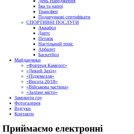
День Народження
Їжа та напої
Трансфер
Подарункові сертифікати
СПОРТИВНІ ПОСЛУГИ
Аквабол
Дартс
Петанк
Настільний теніс
Арбалет
Баскетбол
Майданчики
«Фортеця Камелот»
«Дикий Захід»
«Підземелля»
«Висота 20/18»
«Військова частина»
«Залізне місто»
Замовити гру
Фотогалерея
Відгуки
Контакти
Приймаємо електронні