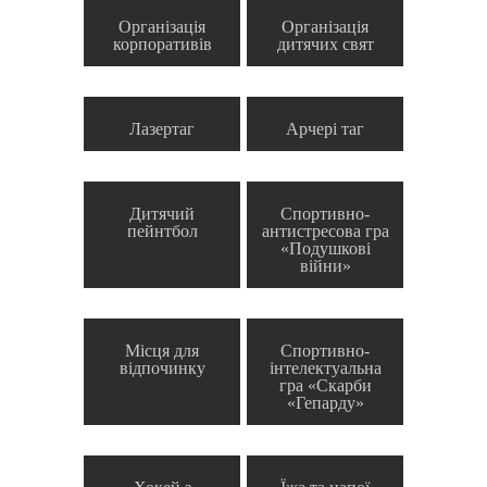
Організація
Організація
корпоративів
дитячих свят
Лазертаг
Арчері таг
Дитячий
Спортивно-
пейнтбол
антистресова гра
«Подушкові
війни»
Місця для
Спортивно-
відпочинку
інтелектуальна
гра «Скарби
«Гепарду»