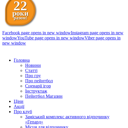
22
роки
разом!
Facebook page opens in new window
Instagram page opens in new
window
YouTube page opens in new window
Viber page opens in
new window
098 111-99-11
Головна
Новини
Статті
Про гру
Про пейнтбол
Сценарії ігор
Інструктаж
Пейнтбол Магазин
Ціни
Акції
Про клуб
Заміський комплекс активного відпочинку
«Гепард»
Місця для відпочинку