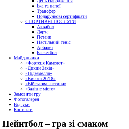
День Народження
Їжа та напої
Трансфер
Подарункові сертифікати
СПОРТИВНІ ПОСЛУГИ
Аквабол
Дартс
Петанк
Настільний теніс
Арбалет
Баскетбол
Майданчики
«Фортеця Камелот»
«Дикий Захід»
«Підземелля»
«Висота 20/18»
«Військова частина»
«Залізне місто»
Замовити гру
Фотогалерея
Відгуки
Контакти
Пейнтбол – гра зі смаком