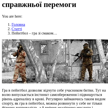
справжньої перемоги
You are here:
Головна
Статті
Пейнтбол – гра зі смаком…
Гра в пейнтбол дозволяє відчути себе учасником битви. Тут на
волю випускається інстинкт самозбереження і підвищується
рівень адреналіну в крові. Регулярно займаючись таким видом
спорту, як гра в пейнтбол, можна розвинути у себе не тільки
фізичну витривалість, а й вміння аналітично мислити і