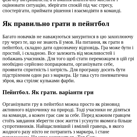
оцінювати ситуацію, зберігати спокій під час стресу,
спостерігати, приймати рішення і взаємодіяти в команді.
Як правильно грати в пейнтбол
Багато новачків не наважуються зануритися в цю захоплюючу
гру через те, що не знають її умов. На питання, як грати в
пейнтбол, складно дати однозначну відповідь. Гра може бути і
простий, і складною. Все залежить від можливостей і
побажань учасників. Для того щоб стати переможцем в цій грі
необхідно серйозно попрацювати, організувати себе,
проявити спритність і хитрість. Для програшу досить бути
підстріленим один раз з маркера. Це така суто пневматична
зброя, яка стріляє кульками фарби.
Пейнтбол. Як грати. варіанти гри
Організувати гру в пейнтбол можна просто як різновид
активного відпочинку на природі. Тоді учасники не діляться
на команди, а кожен грає сам за себе. Перед кожним гравцем
стоїть завдання зберегти своє життя і усунути якомога більше
супротивників. Найщасливіший і вмілий гравець, в якого
жодного разу ніхто не потрапить з маркера, і стане