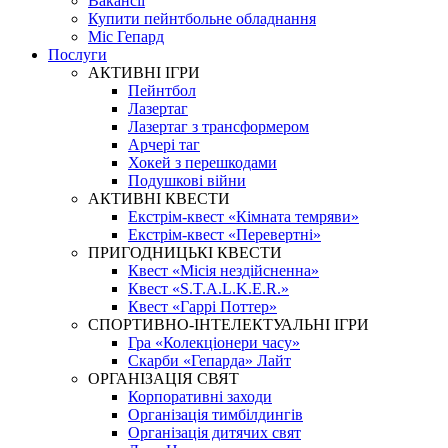
Вакансії
Купити пейнтбольне обладнання
Міс Гепард
Послуги
АКТИВНІ ІГРИ
Пейнтбол
Лазертаг
Лазертаг з трансформером
Арчері таг
Хокей з перешкодами
Подушкові війни
АКТИВНІ КВЕСТИ
Екстрім-квест «Кімната темряви»
Екстрім-квест «Перевертні»
ПРИГОДНИЦЬКІ КВЕСТИ
Квест «Місія нездійсненна»
Квест «S.T.A.L.K.E.R.»
Квест «Гаррі Поттер»
СПОРТИВНО-ІНТЕЛЕКТУАЛЬНІ ІГРИ
Гра «Колекціонери часу»
Скарби «Гепарда» Лайт
ОРГАНІЗАЦІЯ СВЯТ
Корпоративні заходи
Організація тимбілдингів
Організація дитячих свят