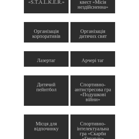
«S.T.A.L.K.E.R.»
квест «Місія
нездійсненна»
Організація
Організація
корпоративів
дитячих свят
Лазертаг
Арчері таг
Дитячий
Спортивно-
пейнтбол
антистресова гра
«Подушкові
війни»
Місця для
Спортивно-
відпочинку
інтелектуальна
гра «Скарби
«Гепарду»