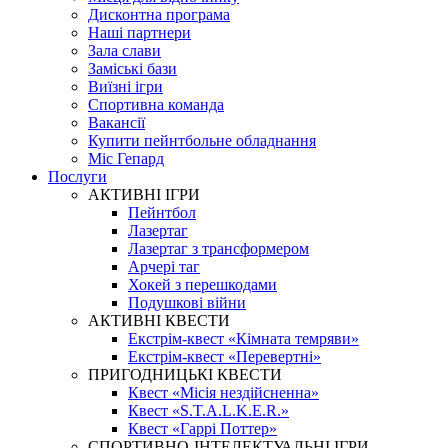
Дисконтна програма
Наші партнери
Зала слави
Заміські бази
Виїзні ігри
Спортивна команда
Вакансії
Купити пейнтбольне обладнання
Міс Гепард
Послуги
АКТИВНІ ІГРИ
Пейнтбол
Лазертаг
Лазертаг з трансформером
Арчері таг
Хокей з перешкодами
Подушкові війни
АКТИВНІ КВЕСТИ
Екстрім-квест «Кімната темряви»
Екстрім-квест «Перевертні»
ПРИГОДНИЦЬКІ КВЕСТИ
Квест «Місія нездійсненна»
Квест «S.T.A.L.K.E.R.»
Квест «Гаррі Поттер»
СПОРТИВНО-ІНТЕЛЕКТУАЛЬНІ ІГРИ