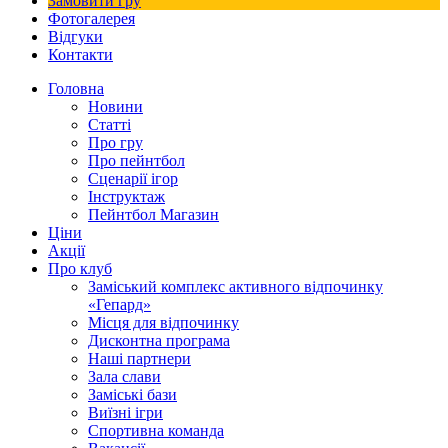
Замовити гру
Фотогалерея
Відгуки
Контакти
Головна
Новини
Статті
Про гру
Про пейнтбол
Сценарії ігор
Інструктаж
Пейнтбол Магазин
Ціни
Акції
Про клуб
Заміський комплекс активного відпочинку
«Гепард»
Місця для відпочинку
Дисконтна програма
Наші партнери
Зала слави
Заміські бази
Виїзні ігри
Спортивна команда