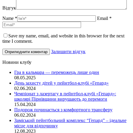
Відгук
Name *
Email *
Save my name, email, and website in this browser for the next
time I comment.
Залишити відгук
Новини клубу
Гра в кальмара — переможець лише один
08.05.2025
День захисту дітей у пейнтбол-клубі «Гепард»
02.06.2024
Чемпіонат з лазертагу в пейнтбол-клубі «Гепард»:
школярі Пірнівщини вирушають до перемоги
15.04.2024
Подорож починається з комфортного трансферу
06.02.2024
Заміський пейнтбольний комплекс “Гепард” – ідеальне
місце для відпочинку
12.08.2023