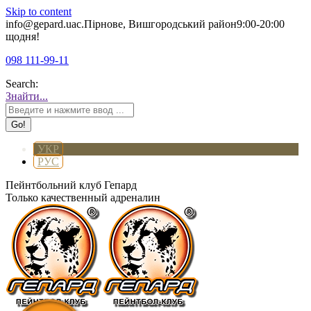
Skip to content
info@gepard.ua
с.Пірнове, Вишгородський район
9:00-20:00
щодня!
098 111-99-11
Search:
Знайти...
УКР
РУС
Пейнтбольний клуб Гепард
Только качественный адреналин