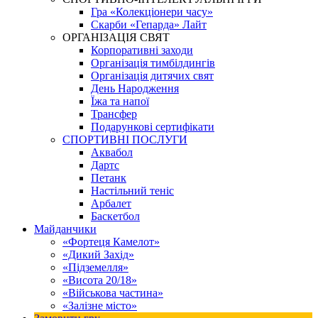
Гра «Колекціонери часу»
Скарби «Гепарда» Лайт
ОРГАНІЗАЦІЯ СВЯТ
Корпоративні заходи
Організація тимбілдингів
Організація дитячих свят
День Народження
Їжа та напої
Трансфер
Подарункові сертифікати
СПОРТИВНІ ПОСЛУГИ
Аквабол
Дартс
Петанк
Настільний теніс
Арбалет
Баскетбол
Майданчики
«Фортеця Камелот»
«Дикий Захід»
«Підземелля»
«Висота 20/18»
«Військова частина»
«Залізне місто»