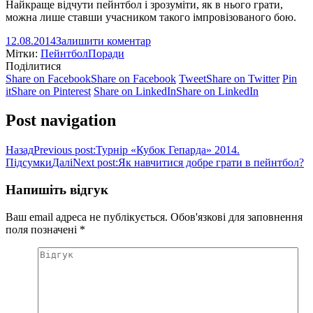
Найкраще відчути пейнтбол і зрозуміти, як в нього грати,
можна лише ставши учасником такого імпровізованого бою.
12.08.2014
Залишити коментар
Мітки:
Пейнтбол
Поради
Поділитися
Share on Facebook
Share on Facebook
Tweet
Share on Twitter
Pin
it
Share on Pinterest
Share on LinkedIn
Share on LinkedIn
Post navigation
Назад
Previous post:
Турнір «Кубок Гепарда» 2014.
Підсумки
Далі
Next post:
Як навчитися добре грати в пейнтбол?
Напишіть відгук
Ваш email адреса не публікується. Обов'язкові для заповнення
поля позначені
*