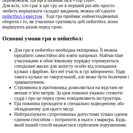
переможцем. Ця ирга називається «Top Gun».
Для всіх, хто грає в цю гру не в перший раз або просто
любить вирішувати складні завдання, можна об’єднати
пейнтбол з квестом
. Тоді гра приймає найнесподіваніші
обороти і то, як учасники гратимуть цей пейнтбол, вони
вирішують разом перед грою.
Основні умови гри в пейнтбол:
Для гри в пейнтбол необхідна екіпіровка. Її можна
придбати самостійно або взяти напрокат. Найчастіше
учасниками в обов’язковому порядку отримуються
спеціальні маски для захисту особи від попадання
кульки з фарбою. Без неї участь в грі заборонено. Удар
такого кульки не смертельний, але може бути болючим і
травматичним.
Стрілянина в противника дозволяється на відстані не
менше п’яти метрів. За цим повинні уважно стежити
судді і про це перед грою повідомляють інструктора.
Гра повинна проходити в спеціально відведеному або
обладнаному для цього місці.
Нейтралізувати супротивника допустимо тільки одним
єдиним способом – потрапити в нього з маркера. Будь-
який інший спосіб вважається серйозним порушенням.