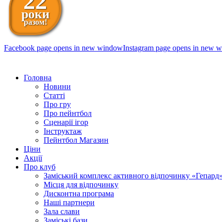
22
роки
разом!
Facebook page opens in new window
Instagram page opens in new 
098 111-99-11
Головна
Новини
Статті
Про гру
Про пейнтбол
Сценарії ігор
Інструктаж
Пейнтбол Магазин
Ціни
Акції
Про клуб
Заміський комплекс активного відпочинку «Гепард
Місця для відпочинку
Дисконтна програма
Наші партнери
Зала слави
Заміські бази