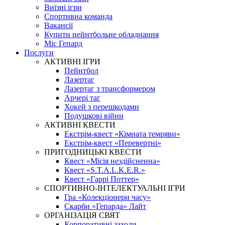
Виїзні ігри
Спортивна команда
Вакансії
Купити пейнтбольне обладнання
Міс Гепард
Послуги
АКТИВНІ ІГРИ
Пейнтбол
Лазертаг
Лазертаг з трансформером
Арчері таг
Хокей з перешкодами
Подушкові війни
АКТИВНІ КВЕСТИ
Екстрім-квест «Кімната темряви»
Екстрім-квест «Перевертні»
ПРИГОДНИЦЬКІ КВЕСТИ
Квест «Місія нездійсненна»
Квест «S.T.A.L.K.E.R.»
Квест «Гаррі Поттер»
СПОРТИВНО-ІНТЕЛЕКТУАЛЬНІ ІГРИ
Гра «Колекціонери часу»
Скарби «Гепарда» Лайт
ОРГАНІЗАЦІЯ СВЯТ
Корпоративні заходи