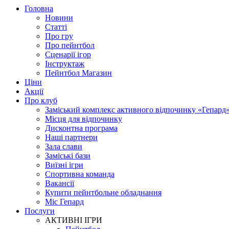
Головна
Новини
Статті
Про гру
Про пейнтбол
Сценарії ігор
Інструктаж
Пейнтбол Магазин
Ціни
Акції
Про клуб
Заміський комплекс активного відпочинку «Гепард
Місця для відпочинку
Дисконтна програма
Наші партнери
Зала слави
Заміські бази
Виїзні ігри
Спортивна команда
Вакансії
Купити пейнтбольне обладнання
Міс Гепард
Послуги
АКТИВНІ ІГРИ