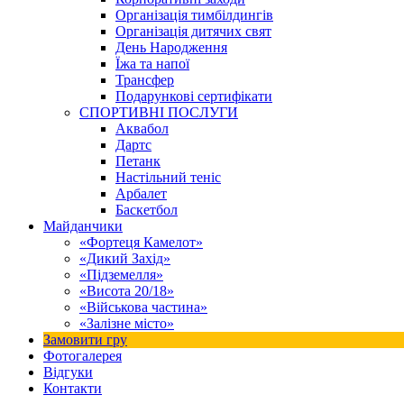
Організація тимбілдингів
Організація дитячих свят
День Народження
Їжа та напої
Трансфер
Подарункові сертифікати
СПОРТИВНІ ПОСЛУГИ
Аквабол
Дартс
Петанк
Настільний теніс
Арбалет
Баскетбол
Майданчики
«Фортеця Камелот»
«Дикий Захід»
«Підземелля»
«Висота 20/18»
«Військова частина»
«Залізне місто»
Замовити гру
Фотогалерея
Відгуки
Контакти