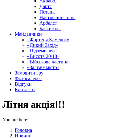
Аквабол
Дартс
Петанк
Настільний теніс
Арбалет
Баскетбол
Майданчики
«Фортеця Камелот»
«Дикий Захід»
«Підземелля»
«Висота 20/18»
«Військова частина»
«Залізне місто»
Замовити гру
Фотогалерея
Відгуки
Контакти
Літня акція!!!
You are here:
Головна
Новини