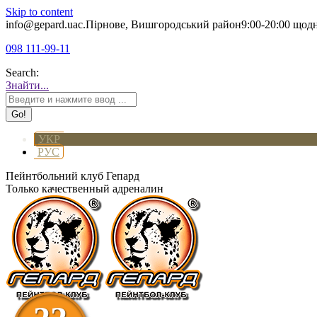
Skip to content
info@gepard.ua
с.Пірнове, Вишгородський район
9:00-20:00 щод
098 111-99-11
Search:
Знайти...
УКР
РУС
Пейнтбольний клуб Гепард
Только качественный адреналин