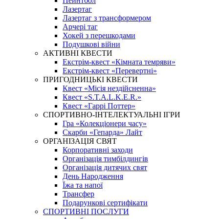
Пейнтбол
Лазертаг
Лазертаг з трансформером
Арчері таг
Хокей з перешкодами
Подушкові війни
АКТИВНІ КВЕСТИ
Екстрім-квест «Кімната темряви»
Екстрім-квест «Перевертні»
ПРИГОДНИЦЬКІ КВЕСТИ
Квест «Місія нездійсненна»
Квест «S.T.A.L.K.E.R.»
Квест «Гаррі Поттер»
СПОРТИВНО-ІНТЕЛЕКТУАЛЬНІ ІГРИ
Гра «Колекціонери часу»
Скарби «Гепарда» Лайт
ОРГАНІЗАЦІЯ СВЯТ
Корпоративні заходи
Організація тимбілдингів
Організація дитячих свят
День Народження
Їжа та напої
Трансфер
Подарункові сертифікати
СПОРТИВНІ ПОСЛУГИ