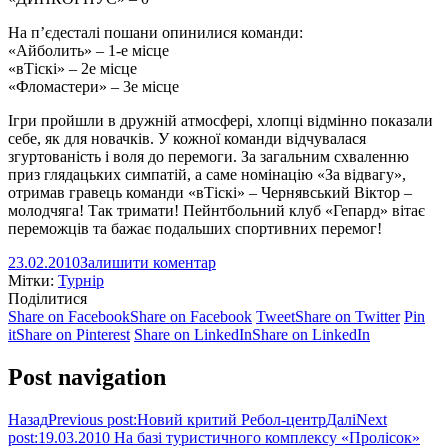
На п’єдесталі пошани опинилися команди:
«Айболить» – 1-е місце
«вТіскі» – 2е місце
«Фломастери» – 3е місце
Ігри пройшли в дружній атмосфері, хлопці відмінно показали
себе, як для новачків. У кожної команди відчувалася
згуртованість і воля до перемоги. За загальним схваленню
приз глядацьких симпатій, а саме номінацію «За відвагу»,
отримав гравець команди «вТіскі» – Чернявський Віктор –
молодчяга! Так тримати! Пейнтбольний клуб «Гепард» вітає
переможців та бажає подальших спортивних перемог!
23.02.2010
Залишити коментар
Мітки:
Турнір
Поділитися
Share on Facebook
Share on Facebook
Tweet
Share on Twitter
Pin
it
Share on Pinterest
Share on LinkedIn
Share on LinkedIn
Post navigation
Назад
Previous post:
Новий критий Ребол-центр
Далі
Next
post:
19.03.2010 На базі туристичного комплексу «Пролісок»