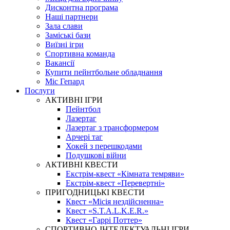
Дисконтна програма
Наші партнери
Зала слави
Заміські бази
Виїзні ігри
Спортивна команда
Вакансії
Купити пейнтбольне обладнання
Міс Гепард
Послуги
АКТИВНІ ІГРИ
Пейнтбол
Лазертаг
Лазертаг з трансформером
Арчері таг
Хокей з перешкодами
Подушкові війни
АКТИВНІ КВЕСТИ
Екстрім-квест «Кімната темряви»
Екстрім-квест «Перевертні»
ПРИГОДНИЦЬКІ КВЕСТИ
Квест «Місія нездійсненна»
Квест «S.T.A.L.K.E.R.»
Квест «Гаррі Поттер»
СПОРТИВНО-ІНТЕЛЕКТУАЛЬНІ ІГРИ