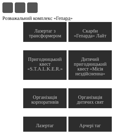
Розважальний комплекс «Гепард»
Лазертаг з
Скарби
трансформером
«Гепарда» Лайт
Пригодницький
Дитячий
квест
пригодницький
«S.T.A.L.K.E.R.»
квест «Місія
нездійсненна»
Організація
Організація
корпоративів
дитячих свят
Лазертаг
Арчері таг