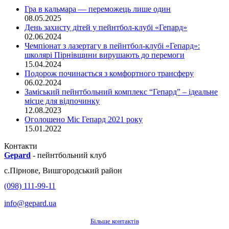
Гра в кальмара — переможець лише один
08.05.2025
День захисту дітей у пейнтбол-клубі «Гепард»
02.06.2024
Чемпіонат з лазертагу в пейнтбол-клубі «Гепард»:
школярі Пірнівщини вирушають до перемоги
15.04.2024
Подорож починається з комфортного трансферу
06.02.2024
Заміський пейнтбольний комплекс “Гепард” – ідеальне
місце для відпочинку
12.08.2023
Оголошено Міс Гепард 2021 року
15.01.2022
Контакти
Gepard
-
пейнтбольний клуб
с.
Пірнове
,
Вишгородський район
(098) 111-99-11
info@gepard.ua
Більше контактів