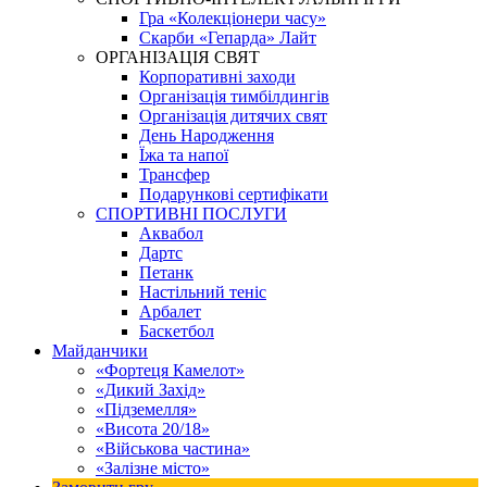
Гра «Колекціонери часу»
Скарби «Гепарда» Лайт
ОРГАНІЗАЦІЯ СВЯТ
Корпоративні заходи
Організація тимбілдингів
Організація дитячих свят
День Народження
Їжа та напої
Трансфер
Подарункові сертифікати
СПОРТИВНІ ПОСЛУГИ
Аквабол
Дартс
Петанк
Настільний теніс
Арбалет
Баскетбол
Майданчики
«Фортеця Камелот»
«Дикий Захід»
«Підземелля»
«Висота 20/18»
«Військова частина»
«Залізне місто»