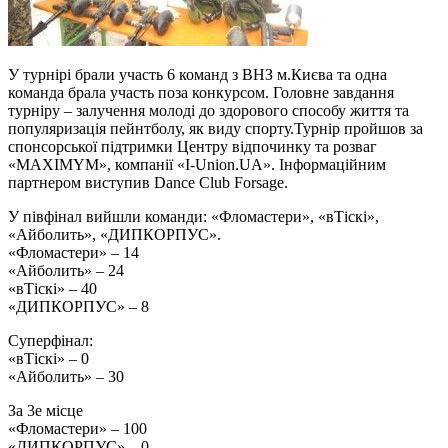
У турнірі брали участь 6 команд з ВНЗ м.Києва та одна
команда брала участь поза конкурсом. Головне завдання
турніру – залучення молоді до здорового способу життя та
популяризація пейнтболу, як виду спорту.Турнір пройшов за
спонсорської підтримки Центру відпочинку та розваг
«MAXIMYM», компанії «I-Union.UA». Інформаційним
партнером виступив Dance Club Forsage.
У півфінал вийшли команди: «Фломастери», «вТіскі»,
«Айболить», «ДИПКОРПУС».
«Фломастери» – 14
«Айболить» – 24
«вТіскі» – 40
«ДИПКОРПУС» – 8
Суперфінал:
«вТіскі» – 0
«Айболить» – 30
За 3е місце
«Фломастери» – 100
«ДИПКОРПУС» – 0