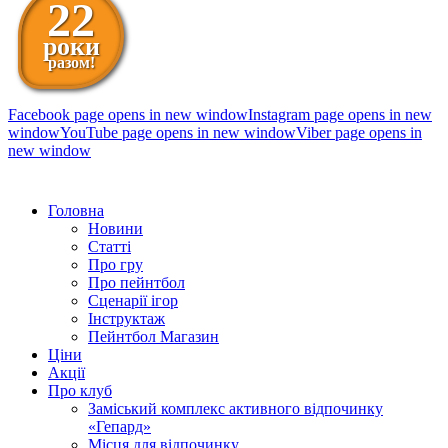
22
роки
разом!
Facebook page opens in new window
Instagram page opens in new
window
YouTube page opens in new window
Viber page opens in
new window
098 111-99-11
Головна
Новини
Статті
Про гру
Про пейнтбол
Сценарії ігор
Інструктаж
Пейнтбол Магазин
Ціни
Акції
Про клуб
Заміський комплекс активного відпочинку
«Гепард»
Місця для відпочинку