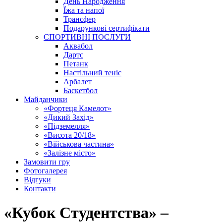
День Народження
Їжа та напої
Трансфер
Подарункові сертифікати
СПОРТИВНІ ПОСЛУГИ
Аквабол
Дартс
Петанк
Настільний теніс
Арбалет
Баскетбол
Майданчики
«Фортеця Камелот»
«Дикий Захід»
«Підземелля»
«Висота 20/18»
«Військова частина»
«Залізне місто»
Замовити гру
Фотогалерея
Відгуки
Контакти
«Кубок Студентства» –