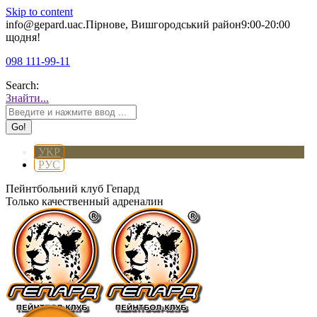
Skip to content
info@gepard.ua
с.Пірнове, Вишгородський район
9:00-20:00
щодня!
098 111-99-11
Search:
Знайти...
УКР
РУС
Пейнтбольний клуб Гепард
Только качественный адреналин