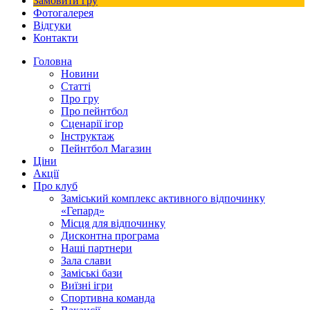
Замовити гру
Фотогалерея
Відгуки
Контакти
Головна
Новини
Статті
Про гру
Про пейнтбол
Сценарії ігор
Інструктаж
Пейнтбол Магазин
Ціни
Акції
Про клуб
Заміський комплекс активного відпочинку
«Гепард»
Місця для відпочинку
Дисконтна програма
Наші партнери
Зала слави
Заміські бази
Виїзні ігри
Спортивна команда