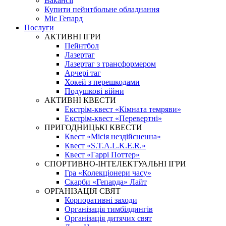
Вакансії
Купити пейнтбольне обладнання
Міс Гепард
Послуги
АКТИВНІ ІГРИ
Пейнтбол
Лазертаг
Лазертаг з трансформером
Арчері таг
Хокей з перешкодами
Подушкові війни
АКТИВНІ КВЕСТИ
Екстрім-квест «Кімната темряви»
Екстрім-квест «Перевертні»
ПРИГОДНИЦЬКІ КВЕСТИ
Квест «Місія нездійсненна»
Квест «S.T.A.L.K.E.R.»
Квест «Гаррі Поттер»
СПОРТИВНО-ІНТЕЛЕКТУАЛЬНІ ІГРИ
Гра «Колекціонери часу»
Скарби «Гепарда» Лайт
ОРГАНІЗАЦІЯ СВЯТ
Корпоративні заходи
Організація тимбілдингів
Організація дитячих свят