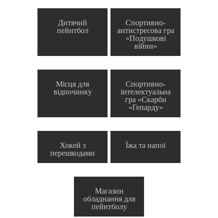
Дитячий
Спортивно-
пейнтбол
антистресова гра
«Подушкові
війни»
Місця для
Спортивно-
відпочинку
інтелектуальна
гра «Скарби
«Гепарду»
Хокей з
Їжа та напої
перешкодами
Магазин
обладнання для
пейнтболу