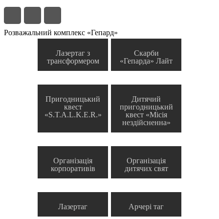
Розважальний комплекс «Гепард»
Лазертаг з
Скарби
трансформером
«Гепарда» Лайт
Пригодницький
Дитячий
квест
пригодницький
«S.T.A.L.K.E.R.»
квест «Місія
нездійсненна»
Організація
Організація
корпоративів
дитячих свят
Лазертаг
Арчері таг