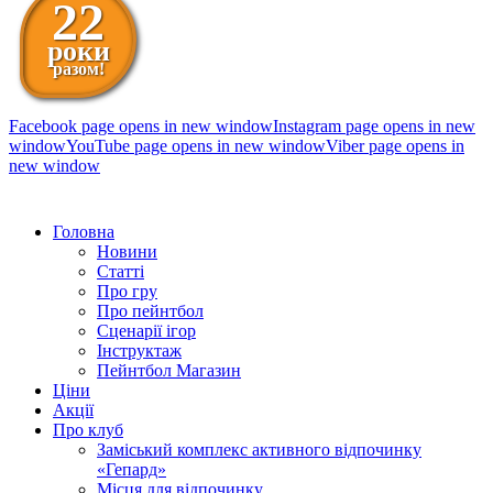
22
роки
разом!
Facebook page opens in new window
Instagram page opens in new
window
YouTube page opens in new window
Viber page opens in
new window
098 111-99-11
Головна
Новини
Статті
Про гру
Про пейнтбол
Сценарії ігор
Інструктаж
Пейнтбол Магазин
Ціни
Акції
Про клуб
Заміський комплекс активного відпочинку
«Гепард»
Місця для відпочинку