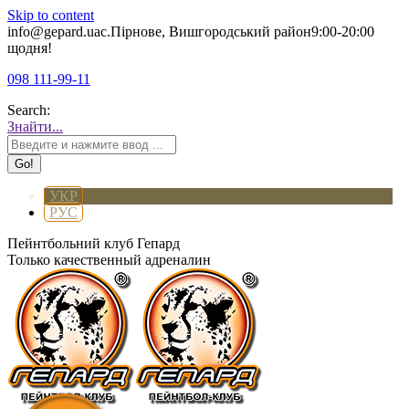
Skip to content
info@gepard.ua
с.Пірнове, Вишгородський район
9:00-20:00
щодня!
098 111-99-11
Search:
Знайти...
УКР
РУС
Пейнтбольний клуб Гепард
Только качественный адреналин