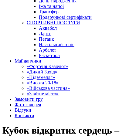
День Народження
Їжа та напої
Трансфер
Подарункові сертифікати
СПОРТИВНІ ПОСЛУГИ
Аквабол
Дартс
Петанк
Настільний теніс
Арбалет
Баскетбол
Майданчики
«Фортеця Камелот»
«Дикий Захід»
«Підземелля»
«Висота 20/18»
«Військова частина»
«Залізне місто»
Замовити гру
Фотогалерея
Відгуки
Контакти
Кубок відкритих сердець –