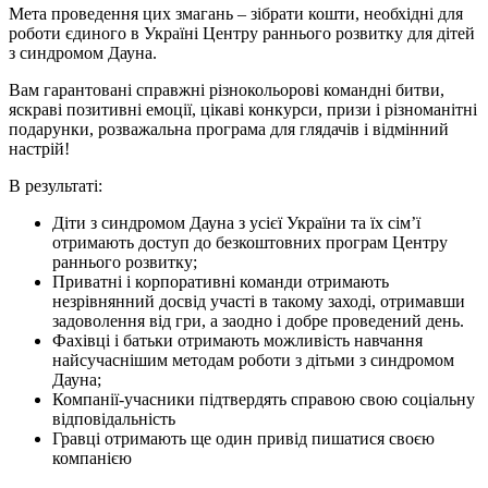
Мета проведення цих змагань – зібрати кошти, необхідні для
роботи єдиного в Україні Центру раннього розвитку для дітей
з синдромом Дауна.
Вам гарантовані справжні різнокольорові командні битви,
яскраві позитивні емоції, цікаві конкурси, призи і різноманітні
подарунки, розважальна програма для глядачів і відмінний
настрій!
В результаті:
Діти з синдромом Дауна з усієї України та їх сім’ї
отримають доступ до безкоштовних програм Центру
раннього розвитку;
Приватні і корпоративні команди отримають
незрівнянний досвід участі в такому заході, отримавши
задоволення від гри, а заодно і добре проведений день.
Фахівці і батьки отримають можливість навчання
найсучаснішим методам роботи з дітьми з синдромом
Дауна;
Компанії-учасники підтвердять справою свою соціальну
відповідальність
Гравці отримають ще один привід пишатися своєю
компанією