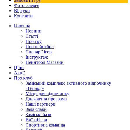
Замовити гру
Фотогалерея
Відгуки
Контакти
Головна
Новини
Статті
Про гру
Про пейнтбол
Сценарії ігор
Інструктаж
Пейнтбол Магазин
Ціни
Акції
Про клуб
Заміський комплекс активного відпочинку
«Гепард»
Місця для відпочинку
Дисконтна програма
Наші партнери
Зала слави
Заміські бази
Виїзні ігри
Спортивна команда