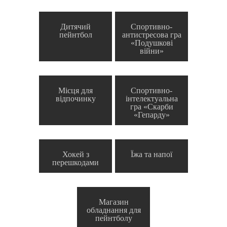
Дитячий
Спортивно-
пейнтбол
антистресова гра
«Подушкові
війни»
Місця для
Спортивно-
відпочинку
інтелектуальна
гра «Скарби
«Гепарду»
Хокей з
Їжа та напої
перешкодами
Магазин
обладнання для
пейнтболу