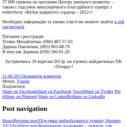
37 000 гривень на програми Центру раннього розвитку –
таким є підсумок минулорічного благодійного турніру з
пейнтболу «Кубок відкритих сердець – 2012»!
Необхідну інформацію та умови участі ви можете знайти
в цій
презентації
.
Питання і реєстрація:
Тетяна Михайленко, (066) 487-57-03
Дарина Павлючик, (093) 903-88-70
В’ячеслав Зирянов (050) 560-91-20
Зустрінемось 29 вересня 2013р. на ігрових майданчиках ПК
«Гепард»!
21.08.2013
Залишити коментар
Мітки:
Турнір
Поділитися
Share on Facebook
Share on Facebook
Tweet
Share on Twitter
Pin
it
Share on Pinterest
Share on LinkedIn
Share on LinkedIn
Post navigation
Назад
Previous post:
Підсумки пейнтбольного турніру Shooters
2013
Далі
Next post:
Корпоратив по-новому – лазертаг для