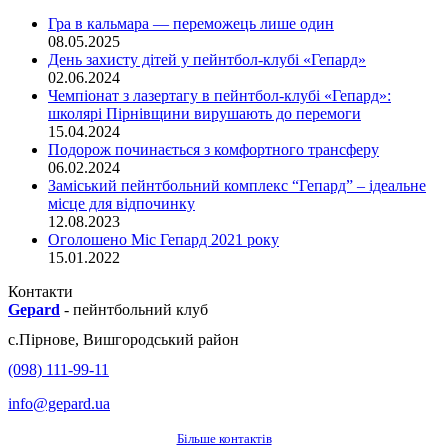
Гра в кальмара — переможець лише один
08.05.2025
День захисту дітей у пейнтбол-клубі «Гепард»
02.06.2024
Чемпіонат з лазертагу в пейнтбол-клубі «Гепард»:
школярі Пірнівщини вирушають до перемоги
15.04.2024
Подорож починається з комфортного трансферу
06.02.2024
Заміський пейнтбольний комплекс “Гепард” – ідеальне
місце для відпочинку
12.08.2023
Оголошено Міс Гепард 2021 року
15.01.2022
Контакти
Gepard
-
пейнтбольний клуб
с.
Пірнове
,
Вишгородський район
(098) 111-99-11
info@gepard.ua
Більше контактів