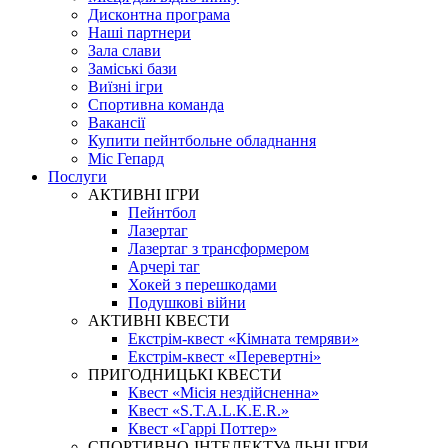
Дисконтна програма
Наші партнери
Зала слави
Заміські бази
Виїзні ігри
Спортивна команда
Вакансії
Купити пейнтбольне обладнання
Міс Гепард
Послуги
АКТИВНІ ІГРИ
Пейнтбол
Лазертаг
Лазертаг з трансформером
Арчері таг
Хокей з перешкодами
Подушкові війни
АКТИВНІ КВЕСТИ
Екстрім-квест «Кімната темряви»
Екстрім-квест «Перевертні»
ПРИГОДНИЦЬКІ КВЕСТИ
Квест «Місія нездійсненна»
Квест «S.T.A.L.K.E.R.»
Квест «Гаррі Поттер»
СПОРТИВНО-ІНТЕЛЕКТУАЛЬНІ ІГРИ