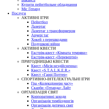
Вакансії
Купити пейнтбольне обладнання
Міс Гепард
Послуги
АКТИВНІ ІГРИ
Пейнтбол
Лазертаг
Лазертаг з трансформером
Арчері таг
Хокей з перешкодами
Подушкові війни
АКТИВНІ КВЕСТИ
Екстрім-квест «Кімната темряви»
Екстрім-квест «Перевертні»
ПРИГОДНИЦЬКІ КВЕСТИ
Квест «Місія нездійсненна»
Квест «S.T.A.L.K.E.R.»
Квест «Гаррі Поттер»
СПОРТИВНО-ІНТЕЛЕКТУАЛЬНІ ІГРИ
Гра «Колекціонери часу»
Скарби «Гепарда» Лайт
ОРГАНІЗАЦІЯ СВЯТ
Корпоративні заходи
Організація тимбілдингів
Організація дитячих свят