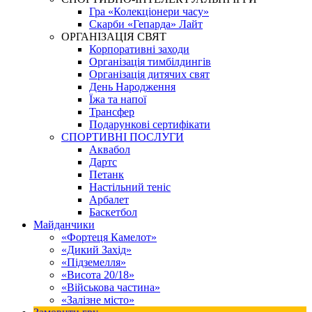
Гра «Колекціонери часу»
Скарби «Гепарда» Лайт
ОРГАНІЗАЦІЯ СВЯТ
Корпоративні заходи
Організація тимбілдингів
Організація дитячих свят
День Народження
Їжа та напої
Трансфер
Подарункові сертифікати
СПОРТИВНІ ПОСЛУГИ
Аквабол
Дартс
Петанк
Настільний теніс
Арбалет
Баскетбол
Майданчики
«Фортеця Камелот»
«Дикий Захід»
«Підземелля»
«Висота 20/18»
«Військова частина»
«Залізне місто»