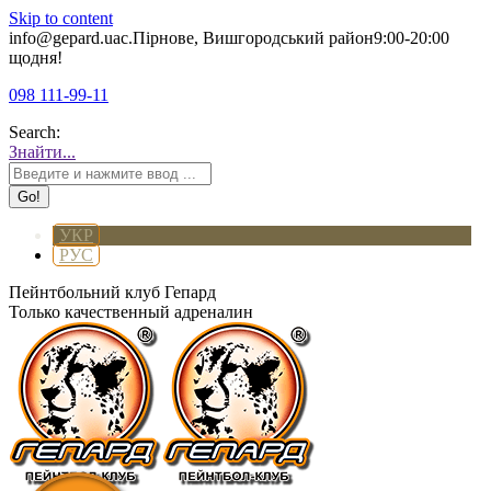
Skip to content
info@gepard.ua
с.Пірнове, Вишгородський район
9:00-20:00
щодня!
098 111-99-11
Search:
Знайти...
УКР
РУС
Пейнтбольний клуб Гепард
Только качественный адреналин