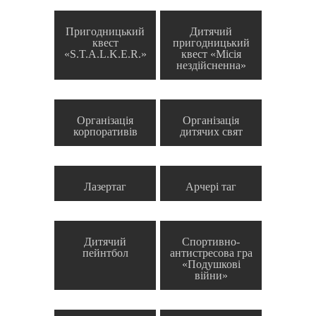
Пригодницький
Дитячий
квест
пригодницький
«S.T.A.L.K.E.R.»
квест «Місія
нездійсненна»
Організація
Організація
корпоративів
дитячих свят
Лазертаг
Арчері таг
Дитячий
Спортивно-
пейнтбол
антистресова гра
«Подушкові
війни»