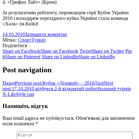
4. «Грифон Лайт» (Крим)
За результатами рейтингу, переможцем серії Кубок України
2010 і володарем перехідного кубка України стала команда
«Халк» (м.Київ)!
14.10.2010
Залишити коментар
Мітки:
Спорт
Турнір
Поділитися
Share on Facebook
Share on Facebook
Tweet
Share on Twitter
Pin
it
Share on Pinterest
Share on LinkedIn
Share on LinkedIn
Post navigation
Назад
Previous post:
Кубок «Діловий» – 2010
Далі
Next
post:
17.10.2010 відбувся 2-й відкритий пейнтбольний турнір
X-LifeStyle cup
Напишіть відгук
Ваш email адреса не публікується. Обов'язкові для заповнення
поля позначені
*