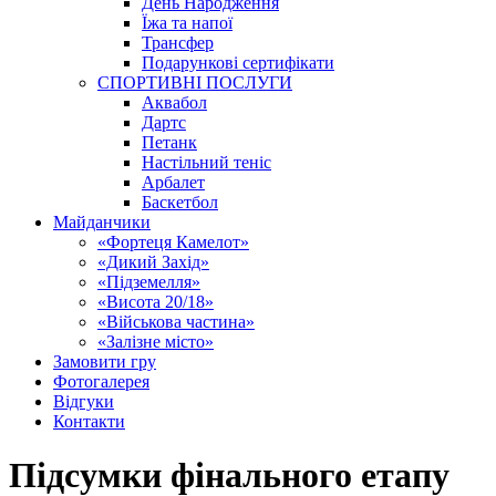
День Народження
Їжа та напої
Трансфер
Подарункові сертифікати
СПОРТИВНІ ПОСЛУГИ
Аквабол
Дартс
Петанк
Настільний теніс
Арбалет
Баскетбол
Майданчики
«Фортеця Камелот»
«Дикий Захід»
«Підземелля»
«Висота 20/18»
«Військова частина»
«Залізне місто»
Замовити гру
Фотогалерея
Відгуки
Контакти
Підсумки фінального етапу