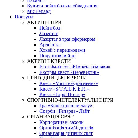
Вакансії
Купити пейнтбольне обладнання
Міс Гепард
Послуги
АКТИВНІ ІГРИ
Пейнтбол
Лазертаг
Лазертаг з трансформером
Арчері таг
Хокей з перешкодами
Подушкові війни
АКТИВНІ КВЕСТИ
Екстрім-квест «Кімната темряви»
Екстрім-квест «Перевертні»
ПРИГОДНИЦЬКІ КВЕСТИ
Квест «Місія нездійсненна»
Квест «S.T.A.L.K.E.R.»
Квест «Гаррі Поттер»
СПОРТИВНО-ІНТЕЛЕКТУАЛЬНІ ІГРИ
Гра «Колекціонери часу»
Скарби «Гепарда» Лайт
ОРГАНІЗАЦІЯ СВЯТ
Корпоративні заходи
Організація тимбілдингів
Організація дитячих свят