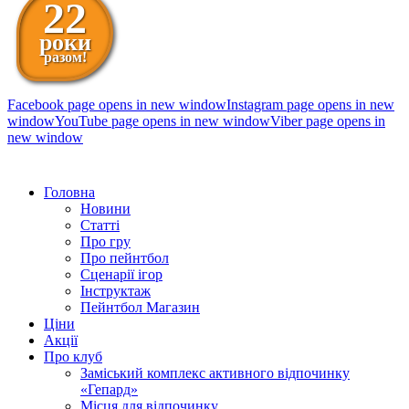
22
роки
разом!
Facebook page opens in new window
Instagram page opens in new
window
YouTube page opens in new window
Viber page opens in
new window
098 111-99-11
Головна
Новини
Статті
Про гру
Про пейнтбол
Сценарії ігор
Інструктаж
Пейнтбол Магазин
Ціни
Акції
Про клуб
Заміський комплекс активного відпочинку
«Гепард»
Місця для відпочинку