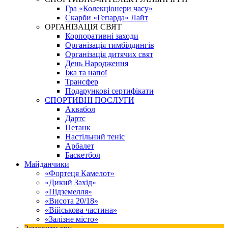
Гра «Колекціонери часу»
Скарби «Гепарда» Лайт
ОРГАНІЗАЦІЯ СВЯТ
Корпоративні заходи
Організація тимбілдингів
Організація дитячих свят
День Народження
Їжа та напої
Трансфер
Подарункові сертифікати
СПОРТИВНІ ПОСЛУГИ
Аквабол
Дартс
Петанк
Настільний теніс
Арбалет
Баскетбол
Майданчики
«Фортеця Камелот»
«Дикий Захід»
«Підземелля»
«Висота 20/18»
«Військова частина»
«Залізне місто»