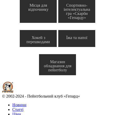
Місця для
Спортивно-
відпочинку
інтелектуальна
гра «Скарби
«Гепарду»
Хокей з
Їжа та напої
перешкодами
Магазин
обладнання для
пейнтболу
© 2002-2024 - Пейнтбольний клуб «Гепард»
Новини
Статті
Ціни