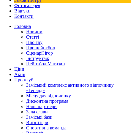
Замовити гру
Фотогалерея
Відгуки
Контакти
Головна
Новини
Статті
Про гру
Про пейнтбол
Сценарії ігор
Інструктаж
Пейнтбол Магазин
Ціни
Акції
Про клуб
Заміський комплекс активного відпочинку
«Гепард»
Місця для відпочинку
Дисконтна програма
Наші партнери
Зала слави
Заміські бази
Виїзні ігри
Спортивна команда