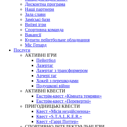
Дисконтна програма
Наші партнери
Зала слави
Заміські бази
Виїзні ігри
Спортивна команда
Вакансії
Купити пейнтбольне обладнання
Міс Гепард
Послуги
АКТИВНІ ІГРИ
Пейнтбол
Лазертаг
Лазертаг з трансформером
Арчері таг
Хокей з перешкодами
Подушкові війни
АКТИВНІ КВЕСТИ
Екстрім-квест «Кімната темряви»
Екстрім-квест «Перевертні»
ПРИГОДНИЦЬКІ КВЕСТИ
Квест «Місія нездійсненна»
Квест «S.T.A.L.K.E.R.»
Квест «Гаррі Поттер»
СПОРТИВНО-ІНТЕЛЕКТУАЛЬНІ ІГРИ