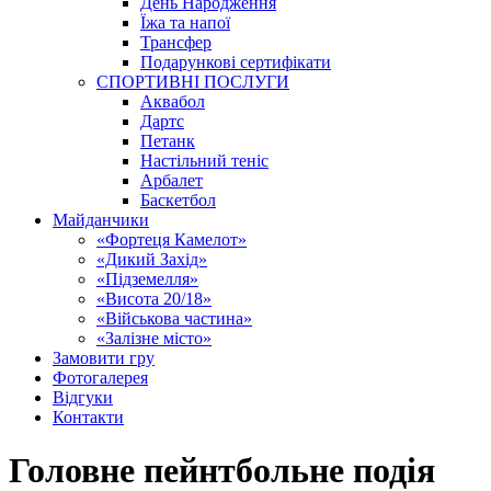
День Народження
Їжа та напої
Трансфер
Подарункові сертифікати
СПОРТИВНІ ПОСЛУГИ
Аквабол
Дартс
Петанк
Настільний теніс
Арбалет
Баскетбол
Майданчики
«Фортеця Камелот»
«Дикий Захід»
«Підземелля»
«Висота 20/18»
«Військова частина»
«Залізне місто»
Замовити гру
Фотогалерея
Відгуки
Контакти
Головне пейнтбольне подія