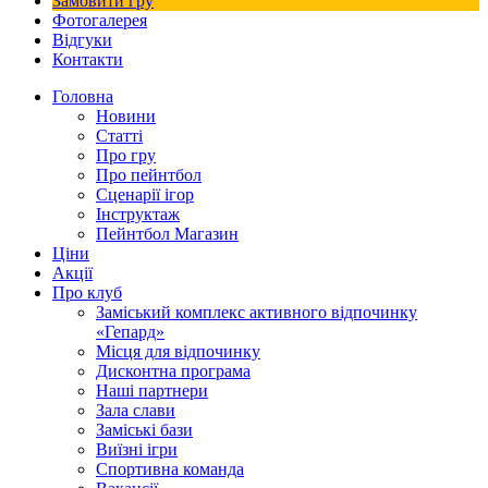
Замовити гру
Фотогалерея
Відгуки
Контакти
Головна
Новини
Статті
Про гру
Про пейнтбол
Сценарії ігор
Інструктаж
Пейнтбол Магазин
Ціни
Акції
Про клуб
Заміський комплекс активного відпочинку
«Гепард»
Місця для відпочинку
Дисконтна програма
Наші партнери
Зала слави
Заміські бази
Виїзні ігри
Спортивна команда