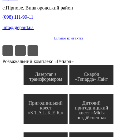
с.
Пірнове
,
Вишгородський район
(098) 111-99-11
info@gepard.ua
Більше контактів
Розважальний комплекс «Гепард»
Лазертаг з
Скарби
трансформером
«Гепарда» Лайт
Пригодницький
Дитячий
квест
пригодницький
«S.T.A.L.K.E.R.»
квест «Місія
нездійсненна»