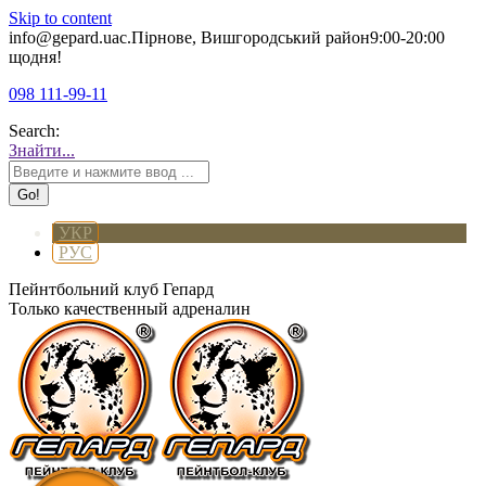
Skip to content
info@gepard.ua
с.Пірнове, Вишгородський район
9:00-20:00
щодня!
098 111-99-11
Search:
Знайти...
УКР
РУС
Пейнтбольний клуб Гепард
Только качественный адреналин