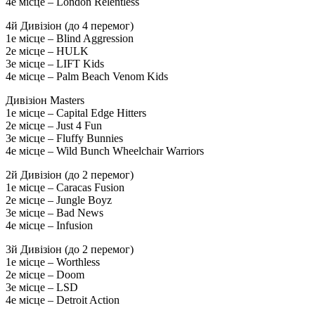
4е місце – London Relentless
4й Дивізіон (до 4 перемог)
1е місце – Blind Aggression
2е місце – HULK
3е місце – LIFT Kids
4е місце – Palm Beach Venom Kids
Дивізіон Masters
1е місце – Capital Edge Hitters
2е місце – Just 4 Fun
3е місце – Fluffy Bunnies
4е місце – Wild Bunch Wheelchair Warriors
2й Дивізіон (до 2 перемог)
1е місце – Caracas Fusion
2е місце – Jungle Boyz
3е місце – Bad News
4е місце – Infusion
3й Дивізіон (до 2 перемог)
1е місце – Worthless
2е місце – Doom
3е місце – LSD
4е місце – Detroit Action