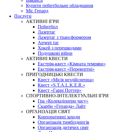
Вакансії
Купити пейнтбольне обладнання
Міс Гепард
Послуги
АКТИВНІ ІГРИ
Пейнтбол
Лазертаг
Лазертаг з трансформером
Арчері таг
Хокей з перешкодами
Подушкові війни
АКТИВНІ КВЕСТИ
Екстрім-квест «Кімната темряви»
Екстрім-квест «Перевертні»
ПРИГОДНИЦЬКІ КВЕСТИ
Квест «Місія нездійсненна»
Квест «S.T.A.L.K.E.R.»
Квест «Гаррі Поттер»
СПОРТИВНО-ІНТЕЛЕКТУАЛЬНІ ІГРИ
Гра «Колекціонери часу»
Скарби «Гепарда» Лайт
ОРГАНІЗАЦІЯ СВЯТ
Корпоративні заходи
Організація тимбілдингів
Організація дитячих свят