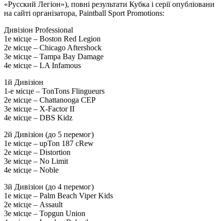
«Русский Легіон»), повні результати Кубка і серії опубліовани
на сайті організатора, Paintball Sport Promotions:
Дивізіон Professional
1е місце – Boston Red Legion
2е місце – Chicago Aftershock
3е місце – Tampa Bay Damage
4е місце – LA Infamous
1й Дивізіон
1-е місце – TonTons Flingueurs
2е місце – Chattanooga CEP
3е місце – X-Factor II
4е місце – DBS Kidz
2й Дивізіон (до 5 перемог)
1е місце – upTon 187 cRew
2е місце – Distortion
3е місце – No Limit
4е місце – Noble
3й Дивізіон (до 4 перемог)
1е місце – Palm Beach Viper Kids
2е місце – Assault
3е місце – Topgun Union