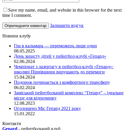
Save my name, email, and website in this browser for the next
time I comment.
Залишити відгук
Новини клубу
Гра в кальмара — переможець лише один
08.05.2025
День захисту дітей у пейнтбол-клубі «Гепард»
02.06.2024
Чемпіонат з лазертагу в пейнтбол-клубі «Гепард»:
школярі Пірнівщини вирушають до перемоги
15.04.2024
Подорож починається з комфортного трансферу
06.02.2024
Заміський пейнтбольний комплекс “Гепард” – ідеальне
місце для відпочинку
12.08.2023
Оголошено Міс Гепард 2021 року
15.01.2022
Контакти
Gepard
-
пейнтбольний клуб