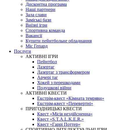
Дисконтна програма
Наші партнери
Зала слави
Заміські бази
Виїзні ігри
Спортивна команда
Вакансії
Купити пейнтбольне обладнання
Міс Гепард
Послуги
АКТИВНІ ІГРИ
Пейнтбол
Лазертаг
Лазертаг з трансформером
Арчері таг
Хокей з перешкодами
Подушкові війни
АКТИВНІ КВЕСТИ
Екстрім-квест «Кімната темряви»
Екстрім-квест «Перевертні»
ПРИГОДНИЦЬКІ КВЕСТИ
Квест «Місія нездійсненна»
Квест «S.T.A.L.K.E.R.»
Квест «Гаррі Поттер»
СПОРТИВНО-ІНТЕЛЕКТУАЛЬНІ ІГРИ