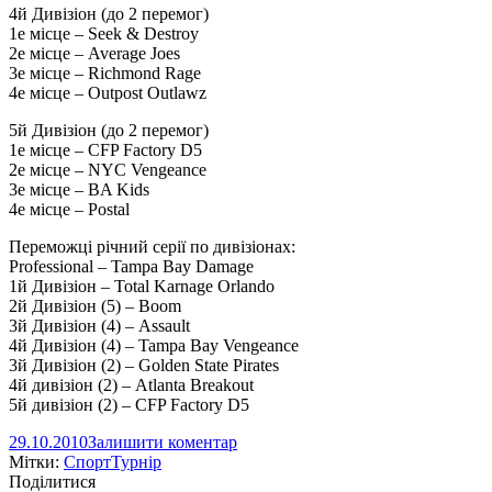
4й Дивізіон (до 2 перемог)
1е місце – Seek & Destroy
2е місце – Average Joes
3е місце – Richmond Rage
4е місце – Outpost Outlawz
5й Дивізіон (до 2 перемог)
1е місце – CFP Factory D5
2е місце – NYC Vengeance
3е місце – BA Kids
4е місце – Postal
Переможці річний серії по дивізіонах:
Professional – Tampa Bay Damage
1й Дивізіон – Total Karnage Orlando
2й Дивізіон (5) – Boom
3й Дивізіон (4) – Assault
4й Дивізіон (4) – Tampa Bay Vengeance
3й Дивізіон (2) – Golden State Pirates
4й дивізіон (2) – Atlanta Breakout
5й дивізіон (2) – CFP Factory D5
29.10.2010
Залишити коментар
Мітки:
Спорт
Турнір
Поділитися