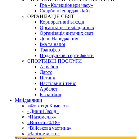
Гра «Колекціонери часу»
Скарби «Гепарда» Лайт
ОРГАНІЗАЦІЯ СВЯТ
Корпоративні заходи
Організація тимбілдингів
Організація дитячих свят
День Народження
Їжа та напої
Трансфер
Подарункові сертифікати
СПОРТИВНІ ПОСЛУГИ
Аквабол
Дартс
Петанк
Настільний теніс
Арбалет
Баскетбол
Майданчики
«Фортеця Камелот»
«Дикий Захід»
«Підземелля»
«Висота 20/18»
«Військова частина»
«Залізне місто»