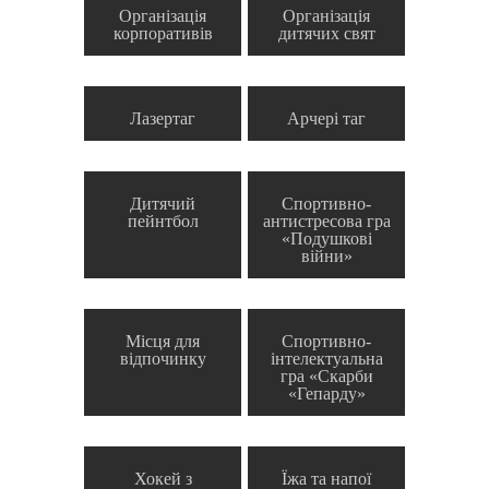
Організація
Організація
корпоративів
дитячих свят
Лазертаг
Арчері таг
Дитячий
Спортивно-
пейнтбол
антистресова гра
«Подушкові
війни»
Місця для
Спортивно-
відпочинку
інтелектуальна
гра «Скарби
«Гепарду»
Хокей з
Їжа та напої