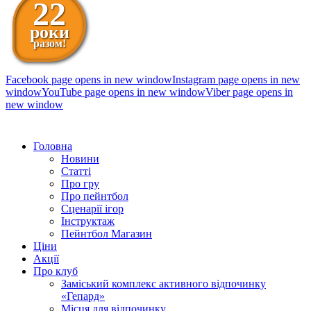
22
роки
разом!
Facebook page opens in new window
Instagram page opens in new
window
YouTube page opens in new window
Viber page opens in
new window
098 111-99-11
Головна
Новини
Статті
Про гру
Про пейнтбол
Сценарії ігор
Інструктаж
Пейнтбол Магазин
Ціни
Акції
Про клуб
Заміський комплекс активного відпочинку
«Гепард»
Місця для відпочинку