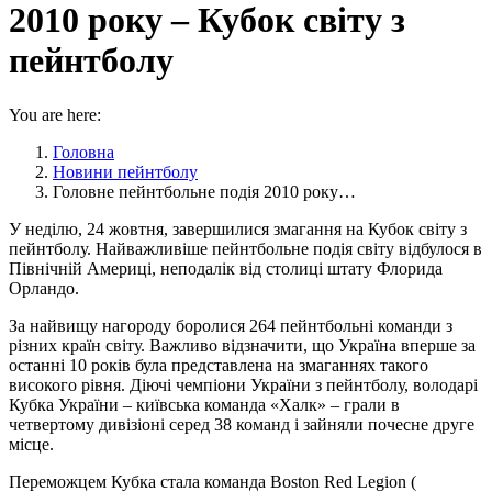
2010 року – Кубок світу з
пейнтболу
You are here:
Головна
Новини пейнтболу
Головне пейнтбольне подія 2010 року…
У неділю, 24 жовтня, завершилися змагання на Кубок світу з
пейнтболу. Найважливіше пейнтбольне подія світу відбулося в
Північній Америці, неподалік від столиці штату Флорида
Орландо.
За найвищу нагороду боролися 264 пейнтбольні команди з
різних країн світу. Важливо відзначити, що Україна вперше за
останні 10 років була представлена на змаганнях такого
високого рівня. Діючі чемпіони України з пейнтболу, володарі
Кубка України – київська команда «Халк» – грали в
четвертому дивізіоні серед 38 команд і зайняли почесне друге
місце.
Переможцем Кубка стала команда Boston Red Legion (