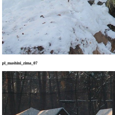
pl_mashini_zima_07