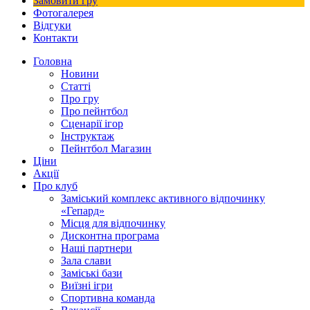
Замовити гру
Фотогалерея
Відгуки
Контакти
Головна
Новини
Статті
Про гру
Про пейнтбол
Сценарії ігор
Інструктаж
Пейнтбол Магазин
Ціни
Акції
Про клуб
Заміський комплекс активного відпочинку
«Гепард»
Місця для відпочинку
Дисконтна програма
Наші партнери
Зала слави
Заміські бази
Виїзні ігри
Спортивна команда