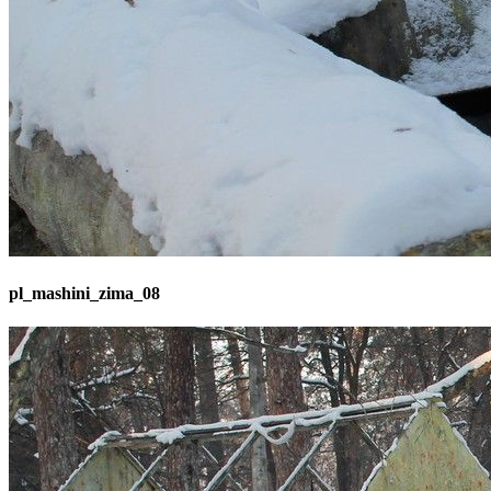
pl_mashini_zima_08