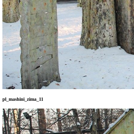
pl_mashini_zima_11