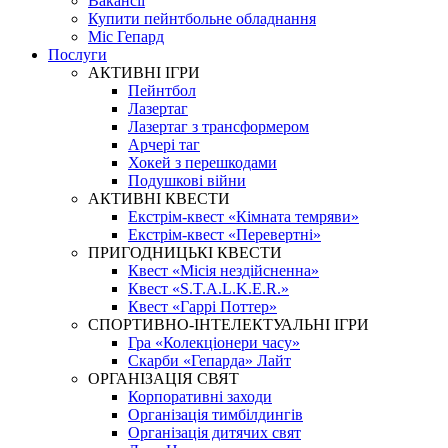
Вакансії
Купити пейнтбольне обладнання
Міс Гепард
Послуги
АКТИВНІ ІГРИ
Пейнтбол
Лазертаг
Лазертаг з трансформером
Арчері таг
Хокей з перешкодами
Подушкові війни
АКТИВНІ КВЕСТИ
Екстрім-квест «Кімната темряви»
Екстрім-квест «Перевертні»
ПРИГОДНИЦЬКІ КВЕСТИ
Квест «Місія нездійсненна»
Квест «S.T.A.L.K.E.R.»
Квест «Гаррі Поттер»
СПОРТИВНО-ІНТЕЛЕКТУАЛЬНІ ІГРИ
Гра «Колекціонери часу»
Скарби «Гепарда» Лайт
ОРГАНІЗАЦІЯ СВЯТ
Корпоративні заходи
Організація тимбілдингів
Організація дитячих свят