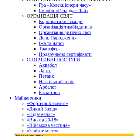
Гра «Колекціонери часу»
Скарби «Гепарда» Лайт
ОРГАНІЗАЦІЯ СВЯТ
Корпоративні заходи
Організація тимбілдингів
Організація дитячих свят
День Народження
Їжа та напої
Трансфер
Подарункові сертифікати
СПОРТИВНІ ПОСЛУГИ
Аквабол
Дартс
Петанк
Настільний теніс
Арбалет
Баскетбол
Майданчики
«Фортеця Камелот»
«Дикий Захід»
«Підземелля»
«Висота 20/18»
«Військова частина»
«Залізне місто»