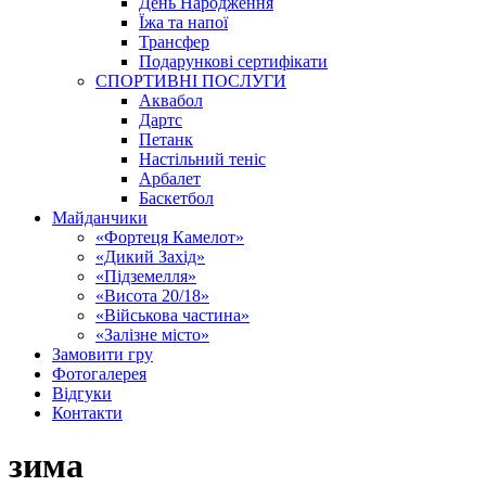
День Народження
Їжа та напої
Трансфер
Подарункові сертифікати
СПОРТИВНІ ПОСЛУГИ
Аквабол
Дартс
Петанк
Настільний теніс
Арбалет
Баскетбол
Майданчики
«Фортеця Камелот»
«Дикий Захід»
«Підземелля»
«Висота 20/18»
«Військова частина»
«Залізне місто»
Замовити гру
Фотогалерея
Відгуки
Контакти
зима