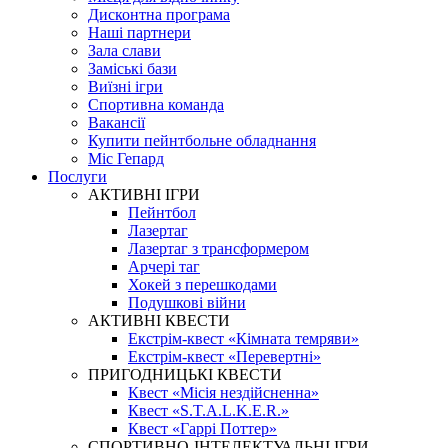
Дисконтна програма
Наші партнери
Зала слави
Заміські бази
Виїзні ігри
Спортивна команда
Вакансії
Купити пейнтбольне обладнання
Міс Гепард
Послуги
АКТИВНІ ІГРИ
Пейнтбол
Лазертаг
Лазертаг з трансформером
Арчері таг
Хокей з перешкодами
Подушкові війни
АКТИВНІ КВЕСТИ
Екстрім-квест «Кімната темряви»
Екстрім-квест «Перевертні»
ПРИГОДНИЦЬКІ КВЕСТИ
Квест «Місія нездійсненна»
Квест «S.T.A.L.K.E.R.»
Квест «Гаррі Поттер»
СПОРТИВНО-ІНТЕЛЕКТУАЛЬНІ ІГРИ