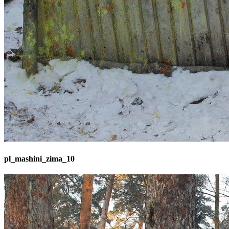
pl_mashini_zima_10