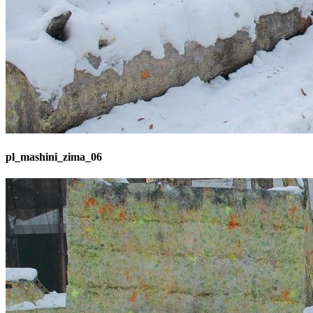
pl_mashini_zima_06