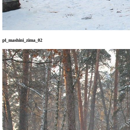
pl_mashini_zima_02