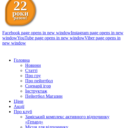
22
роки
разом!
Facebook page opens in new window
Instagram page opens in new
window
YouTube page opens in new window
Viber page opens in
new window
098 111-99-11
Головна
Новини
Статті
Про гру
Про пейнтбол
Сценарії ігор
Інструктаж
Пейнтбол Магазин
Ціни
Акції
Про клуб
Заміський комплекс активного відпочинку
«Гепард»
Місця для відпочинку