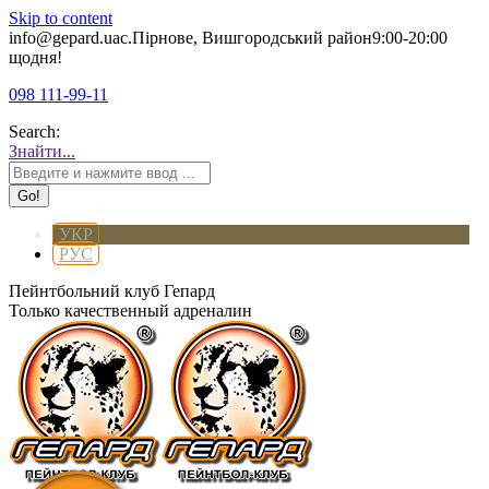
Skip to content
info@gepard.ua
с.Пірнове, Вишгородський район
9:00-20:00
щодня!
098 111-99-11
Search:
Знайти...
УКР
РУС
Пейнтбольний клуб Гепард
Только качественный адреналин