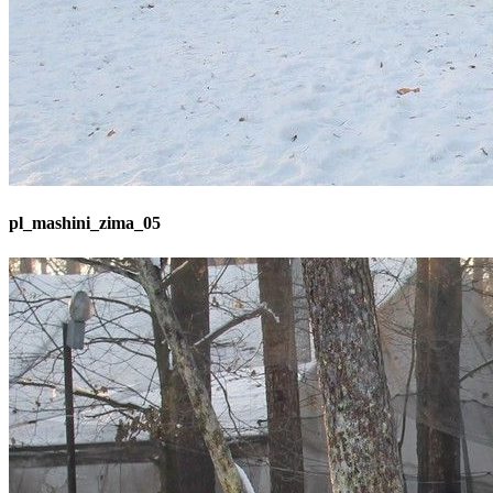
pl_mashini_zima_05