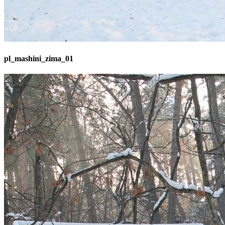
pl_mashini_zima_01