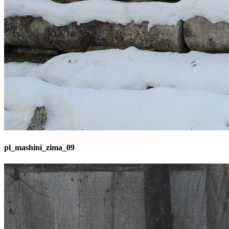
pl_mashini_zima_09