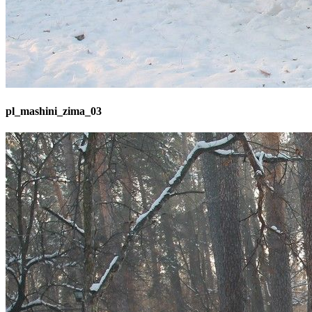
pl_mashini_zima_03