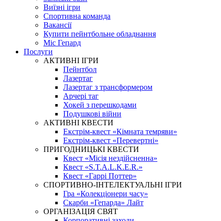
Виїзні ігри
Спортивна команда
Вакансії
Купити пейнтбольне обладнання
Міс Гепард
Послуги
АКТИВНІ ІГРИ
Пейнтбол
Лазертаг
Лазертаг з трансформером
Арчері таг
Хокей з перешкодами
Подушкові війни
АКТИВНІ КВЕСТИ
Екстрім-квест «Кімната темряви»
Екстрім-квест «Перевертні»
ПРИГОДНИЦЬКІ КВЕСТИ
Квест «Місія нездійсненна»
Квест «S.T.A.L.K.E.R.»
Квест «Гаррі Поттер»
СПОРТИВНО-ІНТЕЛЕКТУАЛЬНІ ІГРИ
Гра «Колекціонери часу»
Скарби «Гепарда» Лайт
ОРГАНІЗАЦІЯ СВЯТ
Корпоративні заходи