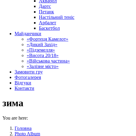
Аквабол
Дартс
Петанк
Настільний теніс
Арбалет
Баскетбол
Майданчики
«Фортеця Камелот»
«Дикий Захід»
«Підземелля»
«Висота 20/18»
«Військова частина»
«Залізне місто»
Замовити гру
Фотогалерея
Відгуки
Контакти
зима
You are here:
Головна
Photo Album