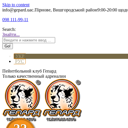
Skip to content
info@gepard.ua
с.Пірнове, Вишгородський район
9:00-20:00 щод
098 111-99-11
Search:
Знайти...
УКР
РУС
Пейнтбольний клуб Гепард
Только качественный адреналин