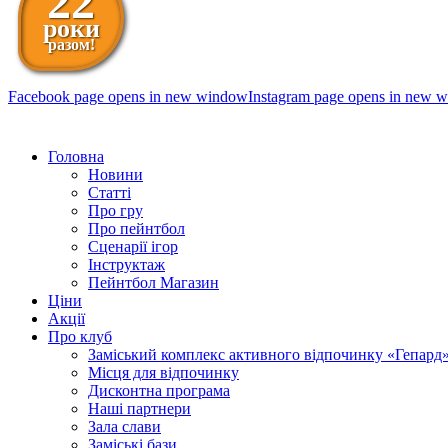
22
роки
разом!
Facebook page opens in new window
Instagram page opens in new 
098 111-99-11
Головна
Новини
Статті
Про гру
Про пейнтбол
Сценарії ігор
Інструктаж
Пейнтбол Магазин
Ціни
Акції
Про клуб
Заміський комплекс активного відпочинку «Гепард
Місця для відпочинку
Дисконтна програма
Наші партнери
Зала слави
Заміські бази