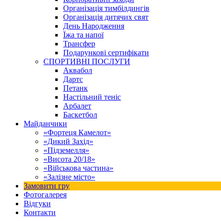
Організація тимбілдингів
Організація дитячих свят
День Народження
Їжа та напої
Трансфер
Подарункові сертифікати
СПОРТИВНІ ПОСЛУГИ
Аквабол
Дартс
Петанк
Настільний теніс
Арбалет
Баскетбол
Майданчики
«Фортеця Камелот»
«Дикий Захід»
«Підземелля»
«Висота 20/18»
«Військова частина»
«Залізне місто»
Замовити гру
Фотогалерея
Відгуки
Контакти