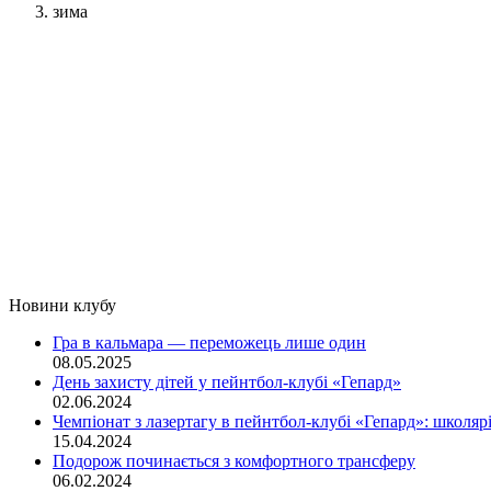
зима
Новини клубу
Гра в кальмара — переможець лише один
08.05.2025
День захисту дітей у пейнтбол-клубі «Гепард»
02.06.2024
Чемпіонат з лазертагу в пейнтбол-клубі «Гепард»: школ
15.04.2024
Подорож починається з комфортного трансферу
06.02.2024