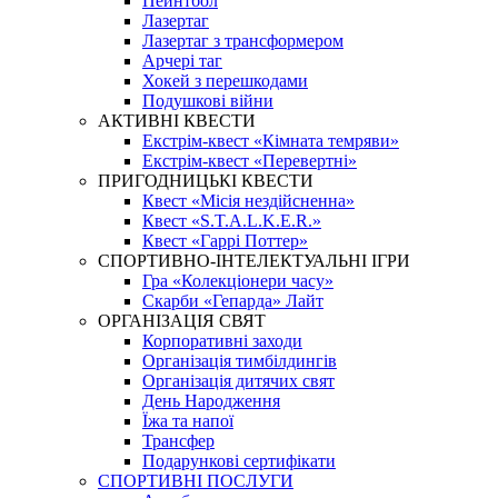
Пейнтбол
Лазертаг
Лазертаг з трансформером
Арчері таг
Хокей з перешкодами
Подушкові війни
АКТИВНІ КВЕСТИ
Екстрім-квест «Кімната темряви»
Екстрім-квест «Перевертні»
ПРИГОДНИЦЬКІ КВЕСТИ
Квест «Місія нездійсненна»
Квест «S.T.A.L.K.E.R.»
Квест «Гаррі Поттер»
СПОРТИВНО-ІНТЕЛЕКТУАЛЬНІ ІГРИ
Гра «Колекціонери часу»
Скарби «Гепарда» Лайт
ОРГАНІЗАЦІЯ СВЯТ
Корпоративні заходи
Організація тимбілдингів
Організація дитячих свят
День Народження
Їжа та напої
Трансфер
Подарункові сертифікати
СПОРТИВНІ ПОСЛУГИ