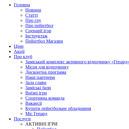
Головна
Новини
Статті
Про гру
Про пейнтбол
Сценарії ігор
Інструктаж
Пейнтбол Магазин
Ціни
Акції
Про клуб
Заміський комплекс активного відпочинку «Гепард
Місця для відпочинку
Дисконтна програма
Наші партнери
Зала слави
Заміські бази
Виїзні ігри
Спортивна команда
Вакансії
Купити пейнтбольне обладнання
Міс Гепард
Послуги
АКТИВНІ ІГРИ