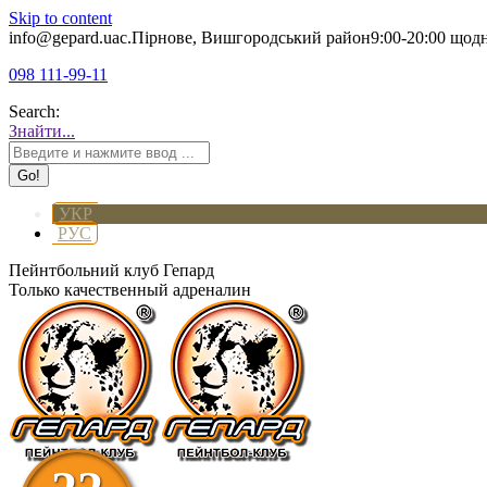
Skip to content
info@gepard.ua
с.Пірнове, Вишгородський район
9:00-20:00 щод
098 111-99-11
Search:
Знайти...
УКР
РУС
Пейнтбольний клуб Гепард
Только качественный адреналин