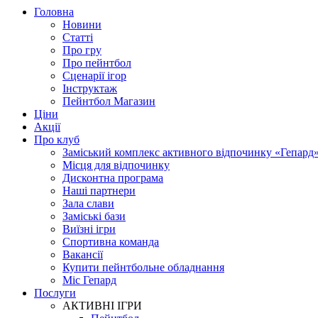
Головна
Новини
Статті
Про гру
Про пейнтбол
Сценарії ігор
Інструктаж
Пейнтбол Магазин
Ціни
Акції
Про клуб
Заміський комплекс активного відпочинку «Гепард
Місця для відпочинку
Дисконтна програма
Наші партнери
Зала слави
Заміські бази
Виїзні ігри
Спортивна команда
Вакансії
Купити пейнтбольне обладнання
Міс Гепард
Послуги
АКТИВНІ ІГРИ