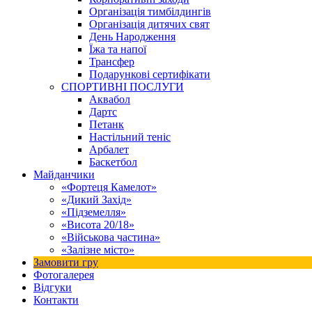
Організація тимбілдингів
Організація дитячих свят
День Народження
Їжа та напої
Трансфер
Подарункові сертифікати
СПОРТИВНІ ПОСЛУГИ
Аквабол
Дартс
Петанк
Настільний теніс
Арбалет
Баскетбол
Майданчики
«Фортеця Камелот»
«Дикий Захід»
«Підземелля»
«Висота 20/18»
«Військова частина»
«Залізне місто»
Замовити гру
Фотогалерея
Відгуки
Контакти