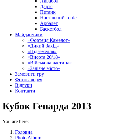
Аквабол
Дартс
Петанк
Настільний теніс
Арбалет
Баскетбол
Майданчики
«Фортеця Камелот»
«Дикий Захід»
«Підземелля»
«Висота 20/18»
«Військова частина»
«Залізне місто»
Замовити гру
Фотогалерея
Відгуки
Контакти
Кубок Гепарда 2013
You are here:
Головна
Photo Album