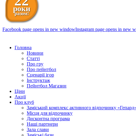
22
роки
разом!
Facebook page opens in new window
Instagram page opens in new 
098 111-99-11
Головна
Новини
Статті
Про гру
Про пейнтбол
Сценарії ігор
Інструктаж
Пейнтбол Магазин
Ціни
Акції
Про клуб
Заміський комплекс активного відпочинку «Гепард
Місця для відпочинку
Дисконтна програма
Наші партнери
Зала слави
Заміські бази