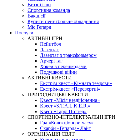
Виїзні ігри
Спортивна команда
Вакансії
Купити пейнтбольне обладнання
Міс Гепард
Послуги
АКТИВНІ ІГРИ
Пейнтбол
Лазертаг
Лазертаг з трансформером
Арчері таг
Хокей з перешкодами
Подушкові війни
АКТИВНІ КВЕСТИ
Екстрім-квест «Кімната темряви»
Екстрім-квест «Перевертні»
ПРИГОДНИЦЬКІ КВЕСТИ
Квест «Місія нездійсненна»
Квест «S.T.A.L.K.E.R.»
Квест «Гаррі Поттер»
СПОРТИВНО-ІНТЕЛЕКТУАЛЬНІ ІГРИ
Гра «Колекціонери часу»
Скарби «Гепарда» Лайт
ОРГАНІЗАЦІЯ СВЯТ
Корпоративні заходи