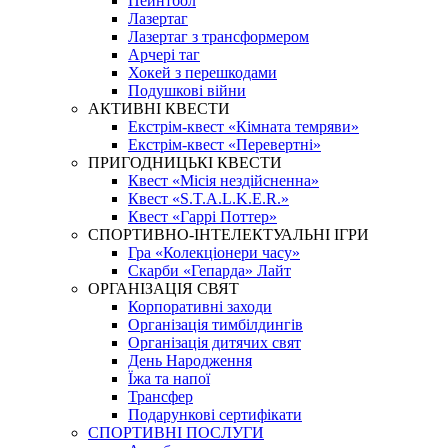
Пейнтбол
Лазертаг
Лазертаг з трансформером
Арчері таг
Хокей з перешкодами
Подушкові війни
АКТИВНІ КВЕСТИ
Екстрім-квест «Кімната темряви»
Екстрім-квест «Перевертні»
ПРИГОДНИЦЬКІ КВЕСТИ
Квест «Місія нездійсненна»
Квест «S.T.A.L.K.E.R.»
Квест «Гаррі Поттер»
СПОРТИВНО-ІНТЕЛЕКТУАЛЬНІ ІГРИ
Гра «Колекціонери часу»
Скарби «Гепарда» Лайт
ОРГАНІЗАЦІЯ СВЯТ
Корпоративні заходи
Організація тимбілдингів
Організація дитячих свят
День Народження
Їжа та напої
Трансфер
Подарункові сертифікати
СПОРТИВНІ ПОСЛУГИ