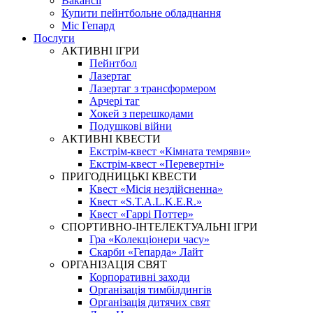
Вакансії
Купити пейнтбольне обладнання
Міс Гепард
Послуги
АКТИВНІ ІГРИ
Пейнтбол
Лазертаг
Лазертаг з трансформером
Арчері таг
Хокей з перешкодами
Подушкові війни
АКТИВНІ КВЕСТИ
Екстрім-квест «Кімната темряви»
Екстрім-квест «Перевертні»
ПРИГОДНИЦЬКІ КВЕСТИ
Квест «Місія нездійсненна»
Квест «S.T.A.L.K.E.R.»
Квест «Гаррі Поттер»
СПОРТИВНО-ІНТЕЛЕКТУАЛЬНІ ІГРИ
Гра «Колекціонери часу»
Скарби «Гепарда» Лайт
ОРГАНІЗАЦІЯ СВЯТ
Корпоративні заходи
Організація тимбілдингів
Організація дитячих свят