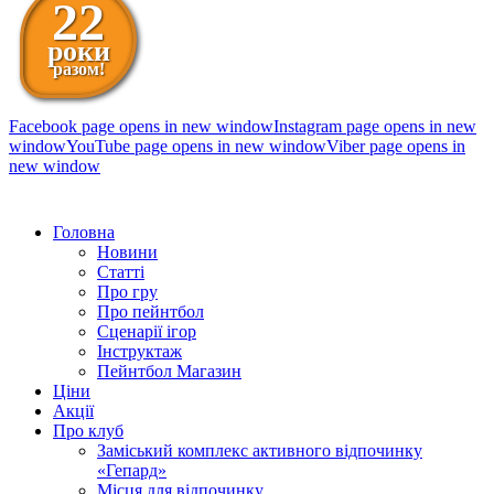
22
роки
разом!
Facebook page opens in new window
Instagram page opens in new
window
YouTube page opens in new window
Viber page opens in
new window
098 111-99-11
Головна
Новини
Статті
Про гру
Про пейнтбол
Сценарії ігор
Інструктаж
Пейнтбол Магазин
Ціни
Акції
Про клуб
Заміський комплекс активного відпочинку
«Гепард»
Місця для відпочинку