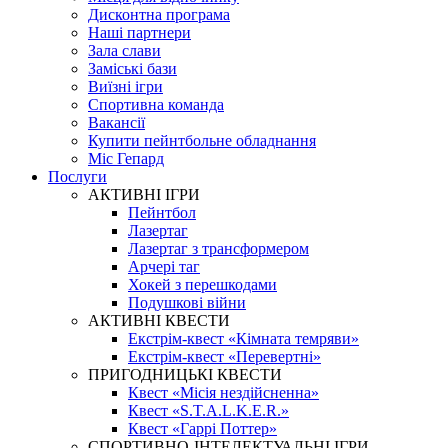
Дисконтна програма
Наші партнери
Зала слави
Заміські бази
Виїзні ігри
Спортивна команда
Вакансії
Купити пейнтбольне обладнання
Міс Гепард
Послуги
АКТИВНІ ІГРИ
Пейнтбол
Лазертаг
Лазертаг з трансформером
Арчері таг
Хокей з перешкодами
Подушкові війни
АКТИВНІ КВЕСТИ
Екстрім-квест «Кімната темряви»
Екстрім-квест «Перевертні»
ПРИГОДНИЦЬКІ КВЕСТИ
Квест «Місія нездійсненна»
Квест «S.T.A.L.K.E.R.»
Квест «Гаррі Поттер»
СПОРТИВНО-ІНТЕЛЕКТУАЛЬНІ ІГРИ