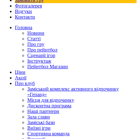
Замовити гру
Фотогалерея
Відгуки
Контакти
Головна
Новини
Статті
Про гру
Про пейнтбол
Сценарії ігор
Інструктаж
Пейнтбол Магазин
Ціни
Акції
Про клуб
Заміський комплекс активного відпочинку
«Гепард»
Місця для відпочинку
Дисконтна програма
Наші партнери
Зала слави
Заміські бази
Виїзні ігри
Спортивна команда