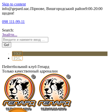
Skip to content
info@gepard.ua
с.Пірнове, Вишгородський район
9:00-20:00
щодня!
098 111-99-11
Search:
Знайти...
УКР
РУС
Пейнтбольний клуб Гепард
Только качественный адреналин