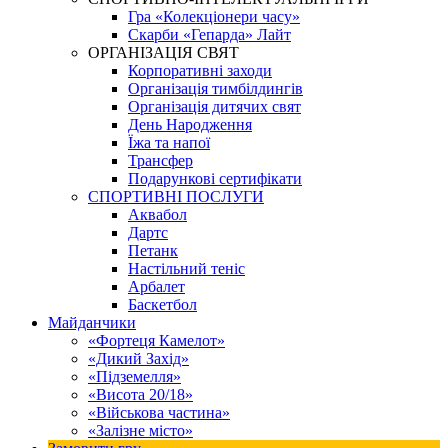
Гра «Колекціонери часу»
Скарби «Гепарда» Лайт
ОРГАНІЗАЦІЯ СВЯТ
Корпоративні заходи
Організація тимбілдингів
Організація дитячих свят
День Народження
Їжа та напої
Трансфер
Подарункові сертифікати
СПОРТИВНІ ПОСЛУГИ
Аквабол
Дартс
Петанк
Настільний теніс
Арбалет
Баскетбол
Майданчики
«Фортеця Камелот»
«Дикий Захід»
«Підземелля»
«Висота 20/18»
«Військова частина»
«Залізне місто»