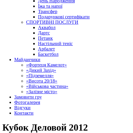
День Народження
Їжа та напої
Трансфер
Подарункові сертифікати
СПОРТИВНІ ПОСЛУГИ
Аквабол
Дартс
Петанк
Настільний теніс
Арбалет
Баскетбол
Майданчики
«Фортеця Камелот»
«Дикий Захід»
«Підземелля»
«Висота 20/18»
«Військова частина»
«Залізне місто»
Замовити гру
Фотогалерея
Відгуки
Контакти
Кубок Деловой 2012