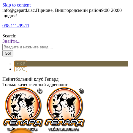
Skip to content
info@gepard.ua
с.Пірнове, Вишгородський район
9:00-20:00
щодня!
098 111-99-11
Search:
Знайти...
УКР
РУС
Пейнтбольний клуб Гепард
Только качественный адреналин