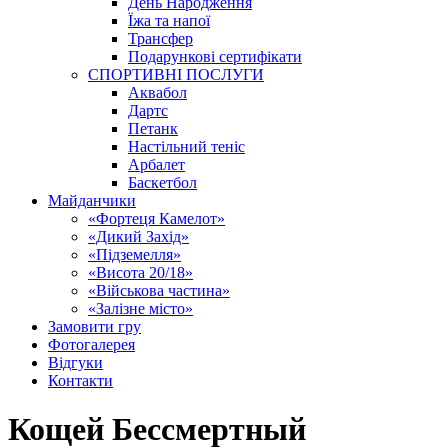
День Народження
Їжа та напої
Трансфер
Подарункові сертифікати
СПОРТИВНІ ПОСЛУГИ
Аквабол
Дартс
Петанк
Настільний теніс
Арбалет
Баскетбол
Майданчики
«Фортеця Камелот»
«Дикий Захід»
«Підземелля»
«Висота 20/18»
«Військова частина»
«Залізне місто»
Замовити гру
Фотогалерея
Відгуки
Контакти
Кощей Бессмертный