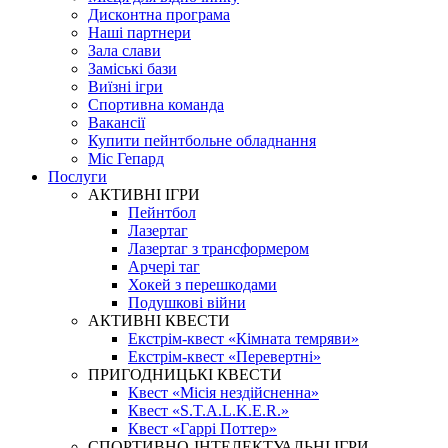
Дисконтна програма
Наші партнери
Зала слави
Заміські бази
Виїзні ігри
Спортивна команда
Вакансії
Купити пейнтбольне обладнання
Міс Гепард
Послуги
АКТИВНІ ІГРИ
Пейнтбол
Лазертаг
Лазертаг з трансформером
Арчері таг
Хокей з перешкодами
Подушкові війни
АКТИВНІ КВЕСТИ
Екстрім-квест «Кімната темряви»
Екстрім-квест «Перевертні»
ПРИГОДНИЦЬКІ КВЕСТИ
Квест «Місія нездійсненна»
Квест «S.T.A.L.K.E.R.»
Квест «Гаррі Поттер»
СПОРТИВНО-ІНТЕЛЕКТУАЛЬНІ ІГРИ