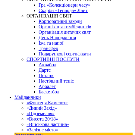
Гра «Колекціонери часу»
Скарби «Гепарда» Лайт
ОРГАНІЗАЦІЯ СВЯТ
Корпоративні заходи
Організація тимбілдингів
Організація дитячих свят
День Народження
Їжа та напої
Трансфер
Подарункові сертифікати
СПОРТИВНІ ПОСЛУГИ
Аквабол
Дартс
Петанк
Настільний теніс
Арбалет
Баскетбол
Майданчики
«Фортеця Камелот»
«Дикий Захід»
«Підземелля»
«Висота 20/18»
«Військова частина»
«Залізне місто»