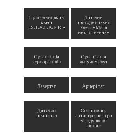
Пригодницький
Дитячий
квест
пригодницький
«S.T.A.L.K.E.R.»
квест «Місія
нездійсненна»
Організація
Організація
корпоративів
дитячих свят
Лазертаг
Арчері таг
Дитячий
Спортивно-
пейнтбол
антистресова гра
«Подушкові
війни»