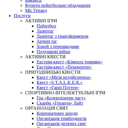
Вакансії
Купити пейнтбольне обладнання
Міс Гепард
Послуги
АКТИВНІ ІГРИ
Пейнтбол
Лазертаг
Лазертаг з трансформером
Арчері таг
Хокей з перешкодами
Подушкові війни
АКТИВНІ КВЕСТИ
Екстрім-квест «Кімната темряви»
Екстрім-квест «Перевертні»
ПРИГОДНИЦЬКІ КВЕСТИ
Квест «Місія нездійсненна»
Квест «S.T.A.L.K.E.R.»
Квест «Гаррі Поттер»
СПОРТИВНО-ІНТЕЛЕКТУАЛЬНІ ІГРИ
Гра «Колекціонери часу»
Скарби «Гепарда» Лайт
ОРГАНІЗАЦІЯ СВЯТ
Корпоративні заходи
Організація тимбілдингів
Організація дитячих свят