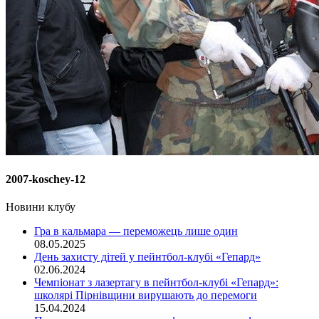
2007-koschey-12
Новини клубу
Гра в кальмара — переможець лише один
08.05.2025
День захисту дітей у пейнтбол-клубі «Гепард»
02.06.2024
Чемпіонат з лазертагу в пейнтбол-клубі «Гепард»:
школярі Пірнівщини вирушають до перемоги
15.04.2024