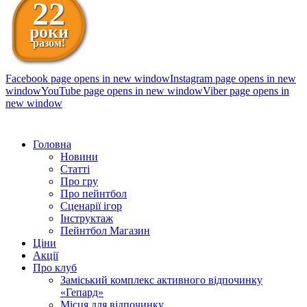
22
роки
разом!
Facebook page opens in new window
Instagram page opens in new
window
YouTube page opens in new window
Viber page opens in
new window
098 111-99-11
Головна
Новини
Статті
Про гру
Про пейнтбол
Сценарії ігор
Інструктаж
Пейнтбол Магазин
Ціни
Акції
Про клуб
Заміський комплекс активного відпочинку
«Гепард»
Місця для відпочинку