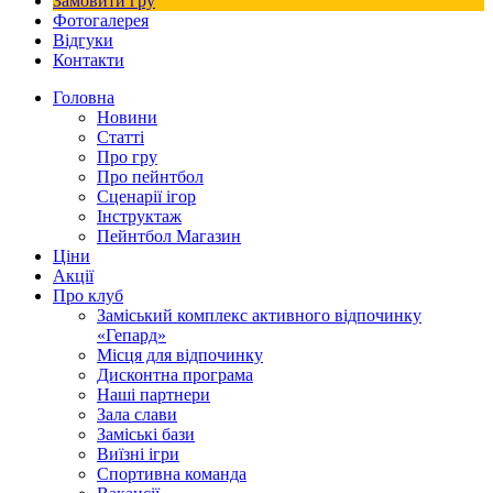
Замовити гру
Фотогалерея
Відгуки
Контакти
Головна
Новини
Статті
Про гру
Про пейнтбол
Сценарії ігор
Інструктаж
Пейнтбол Магазин
Ціни
Акції
Про клуб
Заміський комплекс активного відпочинку
«Гепард»
Місця для відпочинку
Дисконтна програма
Наші партнери
Зала слави
Заміські бази
Виїзні ігри
Спортивна команда