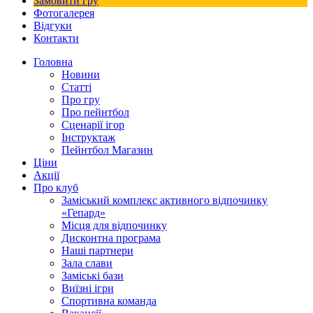
Замовити гру
Фотогалерея
Відгуки
Контакти
Головна
Новини
Статті
Про гру
Про пейнтбол
Сценарії ігор
Інструктаж
Пейнтбол Магазин
Ціни
Акції
Про клуб
Заміський комплекс активного відпочинку
«Гепард»
Місця для відпочинку
Дисконтна програма
Наші партнери
Зала слави
Заміські бази
Виїзні ігри
Спортивна команда