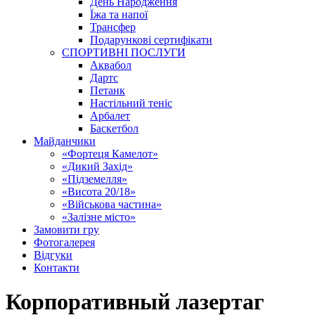
День Народження
Їжа та напої
Трансфер
Подарункові сертифікати
СПОРТИВНІ ПОСЛУГИ
Аквабол
Дартс
Петанк
Настільний теніс
Арбалет
Баскетбол
Майданчики
«Фортеця Камелот»
«Дикий Захід»
«Підземелля»
«Висота 20/18»
«Військова частина»
«Залізне місто»
Замовити гру
Фотогалерея
Відгуки
Контакти
Корпоративный лазертаг