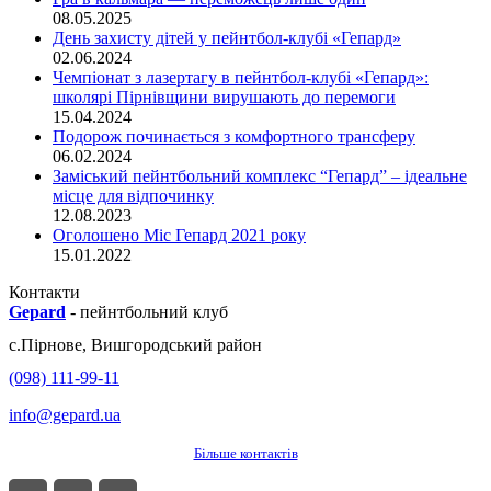
08.05.2025
День захисту дітей у пейнтбол-клубі «Гепард»
02.06.2024
Чемпіонат з лазертагу в пейнтбол-клубі «Гепард»:
школярі Пірнівщини вирушають до перемоги
15.04.2024
Подорож починається з комфортного трансферу
06.02.2024
Заміський пейнтбольний комплекс “Гепард” – ідеальне
місце для відпочинку
12.08.2023
Оголошено Міс Гепард 2021 року
15.01.2022
Контакти
Gepard
-
пейнтбольний клуб
с.
Пірнове
,
Вишгородський район
(098) 111-99-11
info@gepard.ua
Більше контактів