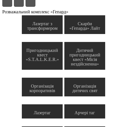
Розважальний комплекс «Гепард»
Лазертаг з
Скарби
трансформером
«Гепарда» Лайт
Пригодницький
Дитячий
квест
пригодницький
«S.T.A.L.K.E.R.»
квест «Місія
нездійсненна»
Організація
Організація
корпоративів
дитячих свят
Лазертаг
Арчері таг