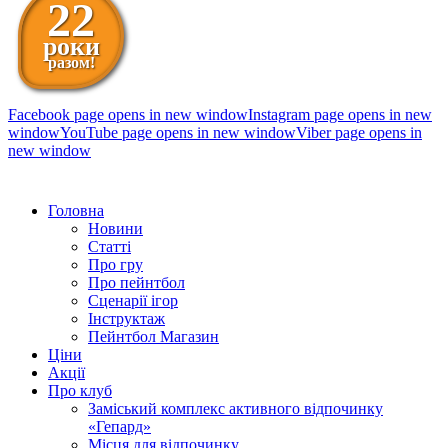
22
роки
разом!
Facebook page opens in new window
Instagram page opens in new
window
YouTube page opens in new window
Viber page opens in
new window
098 111-99-11
Головна
Новини
Статті
Про гру
Про пейнтбол
Сценарії ігор
Інструктаж
Пейнтбол Магазин
Ціни
Акції
Про клуб
Заміський комплекс активного відпочинку
«Гепард»
Місця для відпочинку