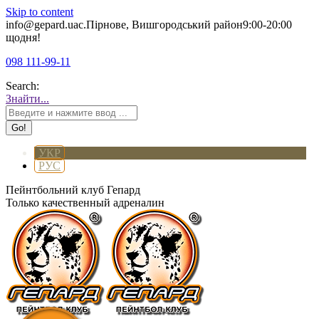
Skip to content
info@gepard.ua
с.Пірнове, Вишгородський район
9:00-20:00
щодня!
098 111-99-11
Search:
Знайти...
УКР
РУС
Пейнтбольний клуб Гепард
Только качественный адреналин