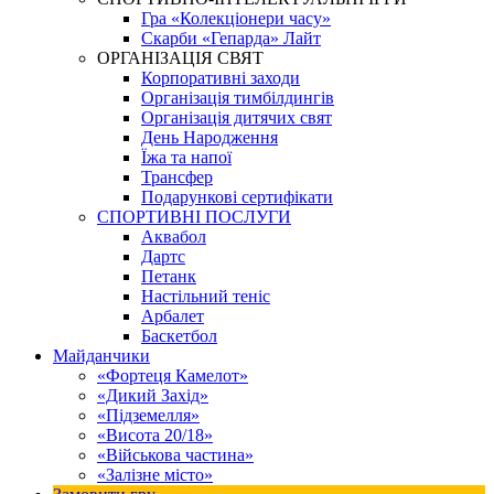
Гра «Колекціонери часу»
Скарби «Гепарда» Лайт
ОРГАНІЗАЦІЯ СВЯТ
Корпоративні заходи
Організація тимбілдингів
Організація дитячих свят
День Народження
Їжа та напої
Трансфер
Подарункові сертифікати
СПОРТИВНІ ПОСЛУГИ
Аквабол
Дартс
Петанк
Настільний теніс
Арбалет
Баскетбол
Майданчики
«Фортеця Камелот»
«Дикий Захід»
«Підземелля»
«Висота 20/18»
«Військова частина»
«Залізне місто»