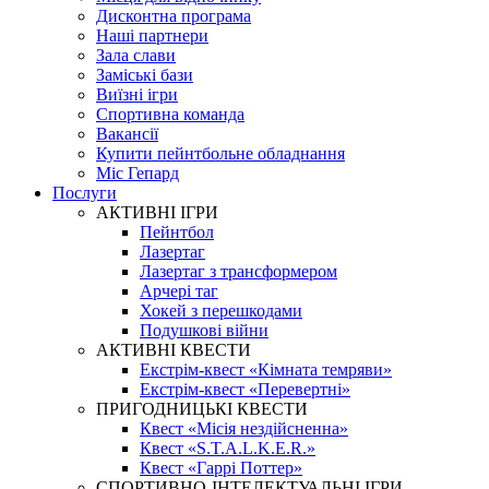
Дисконтна програма
Наші партнери
Зала слави
Заміські бази
Виїзні ігри
Спортивна команда
Вакансії
Купити пейнтбольне обладнання
Міс Гепард
Послуги
АКТИВНІ ІГРИ
Пейнтбол
Лазертаг
Лазертаг з трансформером
Арчері таг
Хокей з перешкодами
Подушкові війни
АКТИВНІ КВЕСТИ
Екстрім-квест «Кімната темряви»
Екстрім-квест «Перевертні»
ПРИГОДНИЦЬКІ КВЕСТИ
Квест «Місія нездійсненна»
Квест «S.T.A.L.K.E.R.»
Квест «Гаррі Поттер»
СПОРТИВНО-ІНТЕЛЕКТУАЛЬНІ ІГРИ