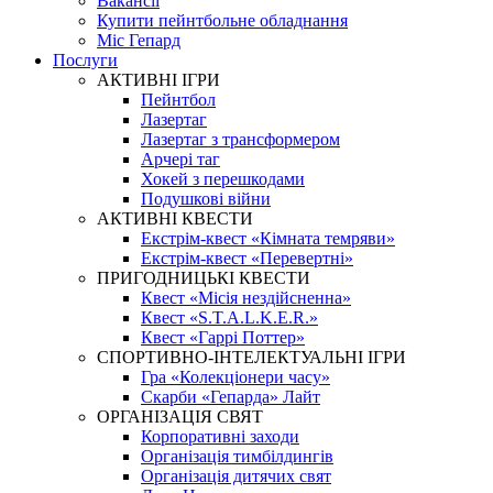
Вакансії
Купити пейнтбольне обладнання
Міс Гепард
Послуги
АКТИВНІ ІГРИ
Пейнтбол
Лазертаг
Лазертаг з трансформером
Арчері таг
Хокей з перешкодами
Подушкові війни
АКТИВНІ КВЕСТИ
Екстрім-квест «Кімната темряви»
Екстрім-квест «Перевертні»
ПРИГОДНИЦЬКІ КВЕСТИ
Квест «Місія нездійсненна»
Квест «S.T.A.L.K.E.R.»
Квест «Гаррі Поттер»
СПОРТИВНО-ІНТЕЛЕКТУАЛЬНІ ІГРИ
Гра «Колекціонери часу»
Скарби «Гепарда» Лайт
ОРГАНІЗАЦІЯ СВЯТ
Корпоративні заходи
Організація тимбілдингів
Організація дитячих свят