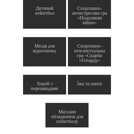
Дитячий
Спортивно-
пейнтбол
антистресова гра
«Подушкові
війни»
Місця для
Спортивно-
відпочинку
інтелектуальна
гра «Скарби
«Гепарду»
Хокей з
Їжа та напої
перешкодами
Магазин
обладнання для
пейнтболу