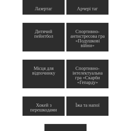
Лазертаг
Арчері таг
Дитячий
Спортивно-
пейнтбол
антистресова гра
«Подушкові
війни»
Місця для
Спортивно-
відпочинку
інтелектуальна
гра «Скарби
«Гепарду»
Хокей з
Їжа та напої
перешкодами