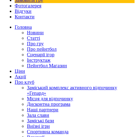
Замовити гру
Фотогалерея
Відгуки
Контакти
Головна
Новини
Статті
Про гру
Про пейнтбол
Сценарії ігор
Інструктаж
Пейнтбол Магазин
Ціни
Акції
Про клуб
Заміський комплекс активного відпочинку
«Гепард»
Місця для відпочинку
Дисконтна програма
Наші партнери
Зала слави
Заміські бази
Виїзні ігри
Спортивна команда