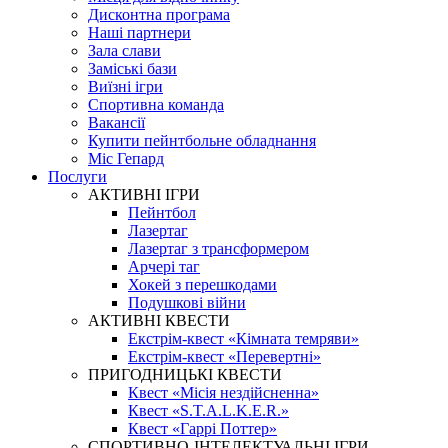
Дисконтна програма
Наші партнери
Зала слави
Заміські бази
Виїзні ігри
Спортивна команда
Вакансії
Купити пейнтбольне обладнання
Міс Гепард
Послуги
АКТИВНІ ІГРИ
Пейнтбол
Лазертаг
Лазертаг з трансформером
Арчері таг
Хокей з перешкодами
Подушкові війни
АКТИВНІ КВЕСТИ
Екстрім-квест «Кімната темряви»
Екстрім-квест «Перевертні»
ПРИГОДНИЦЬКІ КВЕСТИ
Квест «Місія нездійсненна»
Квест «S.T.A.L.K.E.R.»
Квест «Гаррі Поттер»
СПОРТИВНО-ІНТЕЛЕКТУАЛЬНІ ІГРИ