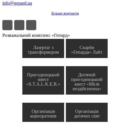
info@gepard.ua
Більше контактів
Розважальний комплекс «Гепард»
Лазертаг з
Скарби
трансформером
«Гепарда» Лайт
Пригодницький
Дитячий
квест
пригодницький
«S.T.A.L.K.E.R.»
квест «Місія
нездійсненна»
Організація
Організація
корпоративів
дитячих свят