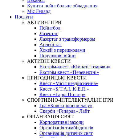
Вакансії
Купити пейнтбольне обладнання
Міс Гепард
Послуги
АКТИВНІ ІГРИ
Пейнтбол
Лазертаг
Лазертаг з трансформером
Арчері таг
Хокей з перешкодами
Подушкові війни
АКТИВНІ КВЕСТИ
Екстрім-квест «Кімната темряви»
Екстрім-квест «Перевертні»
ПРИГОДНИЦЬКІ КВЕСТИ
Квест «Місія нездійсненна»
Квест «S.T.A.L.K.E.R.»
Квест «Гаррі Поттер»
СПОРТИВНО-ІНТЕЛЕКТУАЛЬНІ ІГРИ
Гра «Колекціонери часу»
Скарби «Гепарда» Лайт
ОРГАНІЗАЦІЯ СВЯТ
Корпоративні заходи
Організація тимбілдингів
Організація дитячих свят