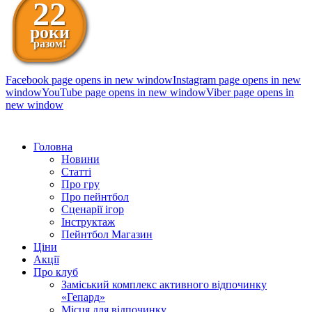
22
роки
разом!
Facebook page opens in new window
Instagram page opens in new
window
YouTube page opens in new window
Viber page opens in
new window
098 111-99-11
Головна
Новини
Статті
Про гру
Про пейнтбол
Сценарії ігор
Інструктаж
Пейнтбол Магазин
Ціни
Акції
Про клуб
Заміський комплекс активного відпочинку
«Гепард»
Місця для відпочинку