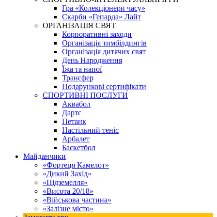
Гра «Колекціонери часу»
Скарби «Гепарда» Лайт
ОРГАНІЗАЦІЯ СВЯТ
Корпоративні заходи
Організація тимбілдингів
Організація дитячих свят
День Народження
Їжа та напої
Трансфер
Подарункові сертифікати
СПОРТИВНІ ПОСЛУГИ
Аквабол
Дартс
Петанк
Настільний теніс
Арбалет
Баскетбол
Майданчики
«Фортеця Камелот»
«Дикий Захід»
«Підземелля»
«Висота 20/18»
«Військова частина»
«Залізне місто»