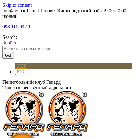
Skip to content
info@gepard.ua
с.Пірнове, Вишгородський район
9:00-20:00
щодня!
098 111-99-11
Search:
Знайти...
УКР
РУС
Пейнтбольний клуб Гепард
Только качественный адреналин