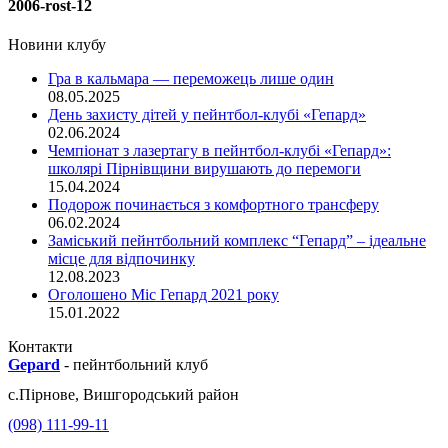
2006-rost-12
Новини клубу
Гра в кальмара — переможець лише один
08.05.2025
День захисту дітей у пейнтбол-клубі «Гепард»
02.06.2024
Чемпіонат з лазертагу в пейнтбол-клубі «Гепард»:
школярі Пірнівщини вирушають до перемоги
15.04.2024
Подорож починається з комфортного трансферу
06.02.2024
Заміський пейнтбольний комплекс “Гепард” – ідеальне
місце для відпочинку
12.08.2023
Оголошено Міс Гепард 2021 року
15.01.2022
Контакти
Gepard
-
пейнтбольний клуб
с.
Пірнове
,
Вишгородський район
(098) 111-99-11