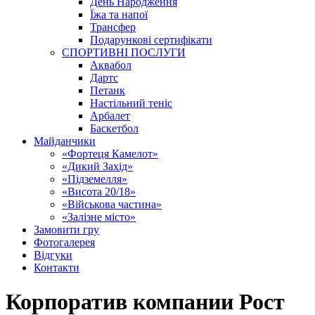
День Народження
Їжа та напої
Трансфер
Подарункові сертифікати
СПОРТИВНІ ПОСЛУГИ
Аквабол
Дартс
Петанк
Настільний теніс
Арбалет
Баскетбол
Майданчики
«Фортеця Камелот»
«Дикий Захід»
«Підземелля»
«Висота 20/18»
«Військова частина»
«Залізне місто»
Замовити гру
Фотогалерея
Відгуки
Контакти
Корпоратив компании Рост