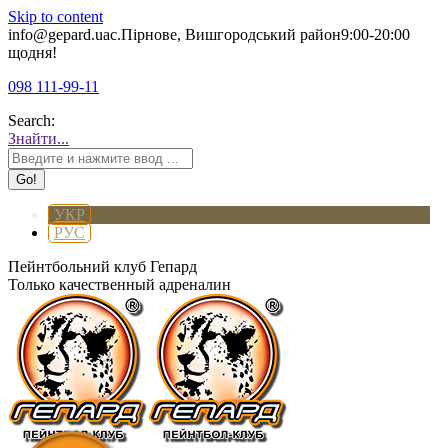
Skip to content
info@gepard.ua
с.Пірнове, Вишгородський район
9:00-20:00
щодня!
098 111-99-11
Search:
Знайти...
УКР
РУС
Пейнтбольний клуб Гепард
Только качественный адреналин