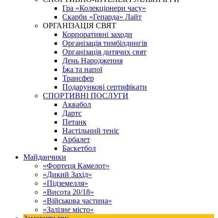
Гра «Колекціонери часу»
Скарби «Гепарда» Лайт
ОРГАНІЗАЦІЯ СВЯТ
Корпоративні заходи
Організація тимбілдингів
Організація дитячих свят
День Народження
Їжа та напої
Трансфер
Подарункові сертифікати
СПОРТИВНІ ПОСЛУГИ
Аквабол
Дартс
Петанк
Настільний теніс
Арбалет
Баскетбол
Майданчики
«Фортеця Камелот»
«Дикий Захід»
«Підземелля»
«Висота 20/18»
«Військова частина»
«Залізне місто»