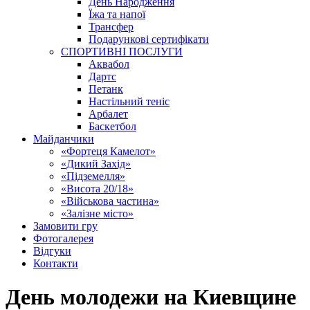
День Народження
Їжа та напої
Трансфер
Подарункові сертифікати
СПОРТИВНІ ПОСЛУГИ
Аквабол
Дартс
Петанк
Настільний теніс
Арбалет
Баскетбол
Майданчики
«Фортеця Камелот»
«Дикий Захід»
«Підземелля»
«Висота 20/18»
«Військова частина»
«Залізне місто»
Замовити гру
Фотогалерея
Відгуки
Контакти
День молодежи на Киевщине