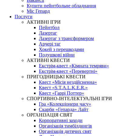
Вакансії
Купити пейнтбольне обладнання
Міс Гепард
Послуги
АКТИВНІ ІГРИ
Пейнтбол
Лазертаг
Лазертаг з трансформером
Арчері таг
Хокей з перешкодами
Подушкові війни
АКТИВНІ КВЕСТИ
Екстрім-квест «Кімната темряви»
Екстрім-квест «Перевертні»
ПРИГОДНИЦЬКІ КВЕСТИ
Квест «Місія нездійсненна»
Квест «S.T.A.L.K.E.R.»
Квест «Гаррі Поттер»
СПОРТИВНО-ІНТЕЛЕКТУАЛЬНІ ІГРИ
Гра «Колекціонери часу»
Скарби «Гепарда» Лайт
ОРГАНІЗАЦІЯ СВЯТ
Корпоративні заходи
Організація тимбілдингів
Організація дитячих свят