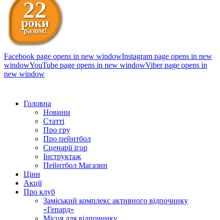
22
роки
разом!
Facebook page opens in new window
Instagram page opens in new
window
YouTube page opens in new window
Viber page opens in
new window
098 111-99-11
Головна
Новини
Статті
Про гру
Про пейнтбол
Сценарії ігор
Інструктаж
Пейнтбол Магазин
Ціни
Акції
Про клуб
Заміський комплекс активного відпочинку
«Гепард»
Місця для відпочинку