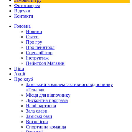
Замовити гру
Фотогалерея
Відгуки
Контакти
Головна
Новини
Статті
Про гру
Про пейнтбол
Сценарії ігор
Інструктаж
Пейнтбол Магазин
Ціни
Акції
Про клуб
Заміський комплекс активного відпочинку
«Гепард»
Місця для відпочинку
Дисконтна програма
Наші партнери
Зала слави
Заміські бази
Виїзні ігри
Спортивна команда