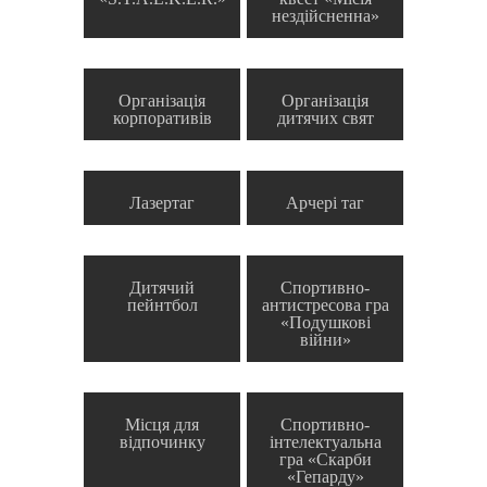
нездійсненна»
Організація
Організація
корпоративів
дитячих свят
Лазертаг
Арчері таг
Дитячий
Спортивно-
пейнтбол
антистресова гра
«Подушкові
війни»
Місця для
Спортивно-
відпочинку
інтелектуальна
гра «Скарби
«Гепарду»