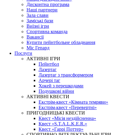
Дисконтна програма
Наші партнери
Зала слави
Заміські бази
Виїзні ігри
Спортивна команда
Вакансії
Купити пейнтбольне обладнання
Міс Гепард
Послуги
АКТИВНІ ІГРИ
Пейнтбол
Лазертаг
Лазертаг з трансформером
Арчері таг
Хокей з перешкодами
Подушкові війни
АКТИВНІ КВЕСТИ
Екстрім-квест «Кімната темряви»
Екстрім-квест «Перевертні»
ПРИГОДНИЦЬКІ КВЕСТИ
Квест «Місія нездійсненна»
Квест «S.T.A.L.K.E.R.»
Квест «Гаррі Поттер»
СПОРТИВНО-ІНТЕЛЕКТУАЛЬНІ ІГРИ