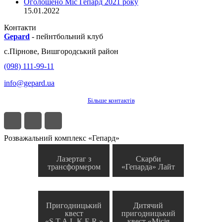
Оголошено Міс Гепард 2021 року
15.01.2022
Контакти
Gepard
-
пейнтбольний клуб
с.
Пірнове
,
Вишгородський район
(098) 111-99-11
info@gepard.ua
Більше контактів
Розважальний комплекс «Гепард»
Лазертаг з
Скарби
трансформером
«Гепарда» Лайт
Пригодницький
Дитячий
квест
пригодницький
«S.T.A.L.K.E.R.»
квест «Місія