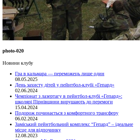
photo-020
Новини клубу
Гра в кальмара — переможець лише один
08.05.2025
День захисту дітей у пейнтбол-клубі «Гепард»
02.06.2024
Чемпіонат з лазертагу в пейнтбол-клубі «Гепард»:
школярі Пірнівщини вирушають до перемоги
15.04.2024
Подорож починається з комфортного трансферу
06.02.2024
Заміський пейнтбольний комплекс “Гепард” – ідеальне
місце для відпочинку
12.08.2023