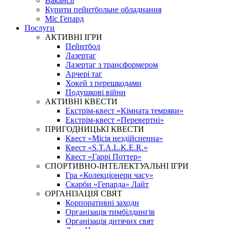
Вакансії
Купити пейнтбольне обладнання
Міс Гепард
Послуги
АКТИВНІ ІГРИ
Пейнтбол
Лазертаг
Лазертаг з трансформером
Арчері таг
Хокей з перешкодами
Подушкові війни
АКТИВНІ КВЕСТИ
Екстрім-квест «Кімната темряви»
Екстрім-квест «Перевертні»
ПРИГОДНИЦЬКІ КВЕСТИ
Квест «Місія нездійсненна»
Квест «S.T.A.L.K.E.R.»
Квест «Гаррі Поттер»
СПОРТИВНО-ІНТЕЛЕКТУАЛЬНІ ІГРИ
Гра «Колекціонери часу»
Скарби «Гепарда» Лайт
ОРГАНІЗАЦІЯ СВЯТ
Корпоративні заходи
Організація тимбілдингів
Організація дитячих свят