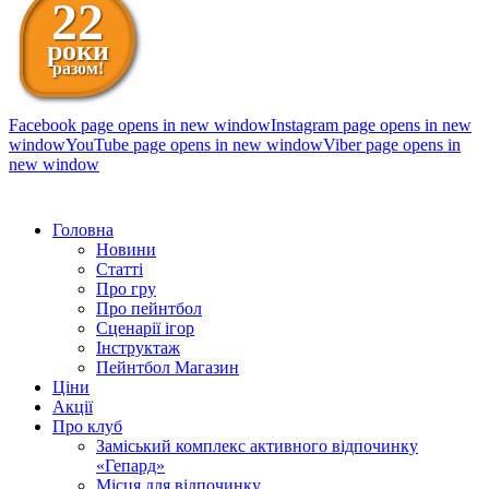
22
роки
разом!
Facebook page opens in new window
Instagram page opens in new
window
YouTube page opens in new window
Viber page opens in
new window
098 111-99-11
Головна
Новини
Статті
Про гру
Про пейнтбол
Сценарії ігор
Інструктаж
Пейнтбол Магазин
Ціни
Акції
Про клуб
Заміський комплекс активного відпочинку
«Гепард»
Місця для відпочинку