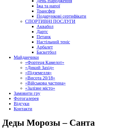
День Народження
Їжа та напої
Трансфер
Подарункові сертифікати
СПОРТИВНІ ПОСЛУГИ
Аквабол
Дартс
Петанк
Настільний теніс
Арбалет
Баскетбол
Майданчики
«Фортеця Камелот»
«Дикий Захід»
«Підземелля»
«Висота 20/18»
«Військова частина»
«Залізне місто»
Замовити гру
Фотогалерея
Відгуки
Контакти
Деды Морозы – Санта