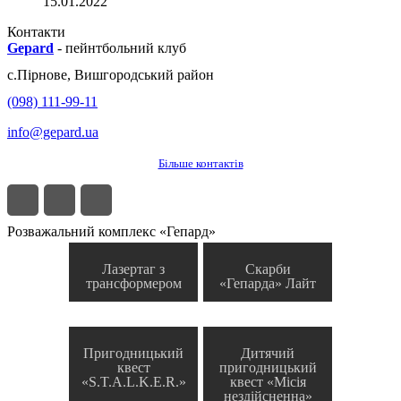
15.01.2022
Контакти
Gepard
-
пейнтбольний клуб
с.
Пірнове
,
Вишгородський район
(098) 111-99-11
info@gepard.ua
Більше контактів
Розважальний комплекс «Гепард»
Лазертаг з
Скарби
трансформером
«Гепарда» Лайт
Пригодницький
Дитячий
квест
пригодницький
«S.T.A.L.K.E.R.»
квест «Місія
нездійсненна»