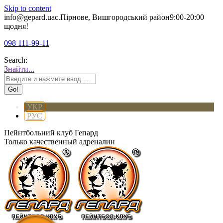
Skip to content
info@gepard.ua
с.Пірнове, Вишгородський район
9:00-20:00
щодня!
098 111-99-11
Search:
Знайти...
УКР
РУС
Пейнтбольний клуб Гепард
Только качественный адреналин