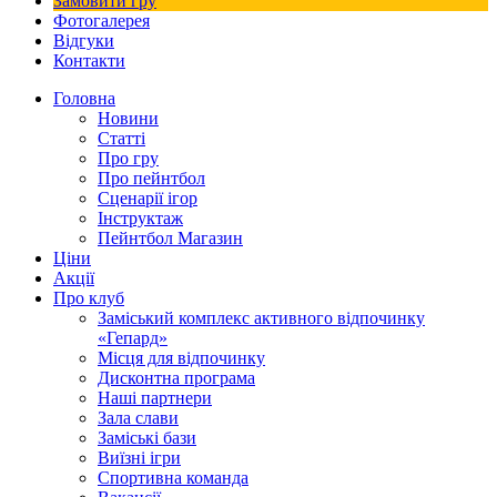
Замовити гру
Фотогалерея
Відгуки
Контакти
Головна
Новини
Статті
Про гру
Про пейнтбол
Сценарії ігор
Інструктаж
Пейнтбол Магазин
Ціни
Акції
Про клуб
Заміський комплекс активного відпочинку
«Гепард»
Місця для відпочинку
Дисконтна програма
Наші партнери
Зала слави
Заміські бази
Виїзні ігри
Спортивна команда