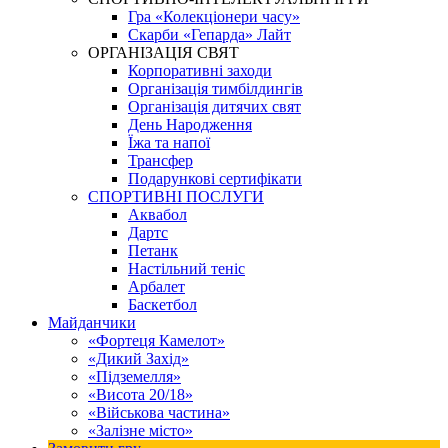
Гра «Колекціонери часу»
Скарби «Гепарда» Лайт
ОРГАНІЗАЦІЯ СВЯТ
Корпоративні заходи
Організація тимбілдингів
Організація дитячих свят
День Народження
Їжа та напої
Трансфер
Подарункові сертифікати
СПОРТИВНІ ПОСЛУГИ
Аквабол
Дартс
Петанк
Настільний теніс
Арбалет
Баскетбол
Майданчики
«Фортеця Камелот»
«Дикий Захід»
«Підземелля»
«Висота 20/18»
«Військова частина»
«Залізне місто»