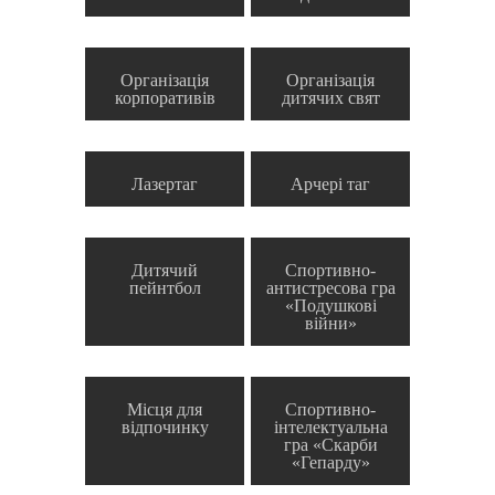
Організація
Організація
корпоративів
дитячих свят
Лазертаг
Арчері таг
Дитячий
Спортивно-
пейнтбол
антистресова гра
«Подушкові
війни»
Місця для
Спортивно-
відпочинку
інтелектуальна
гра «Скарби
«Гепарду»