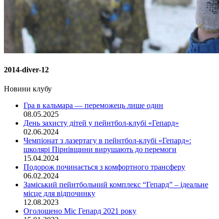
2014-diver-12
Новини клубу
Гра в кальмара — переможець лише один
08.05.2025
День захисту дітей у пейнтбол-клубі «Гепард»
02.06.2024
Чемпіонат з лазертагу в пейнтбол-клубі «Гепард»:
школярі Пірнівщини вирушають до перемоги
15.04.2024
Подорож починається з комфортного трансферу
06.02.2024
Заміський пейнтбольний комплекс “Гепард” – ідеальне
місце для відпочинку
12.08.2023
Оголошено Міс Гепард 2021 року