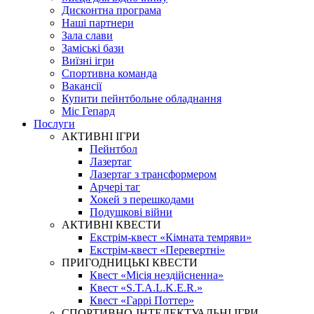
Дисконтна програма
Наші партнери
Зала слави
Заміські бази
Виїзні ігри
Спортивна команда
Вакансії
Купити пейнтбольне обладнання
Міс Гепард
Послуги
АКТИВНІ ІГРИ
Пейнтбол
Лазертаг
Лазертаг з трансформером
Арчері таг
Хокей з перешкодами
Подушкові війни
АКТИВНІ КВЕСТИ
Екстрім-квест «Кімната темряви»
Екстрім-квест «Перевертні»
ПРИГОДНИЦЬКІ КВЕСТИ
Квест «Місія нездійсненна»
Квест «S.T.A.L.K.E.R.»
Квест «Гаррі Поттер»
СПОРТИВНО-ІНТЕЛЕКТУАЛЬНІ ІГРИ