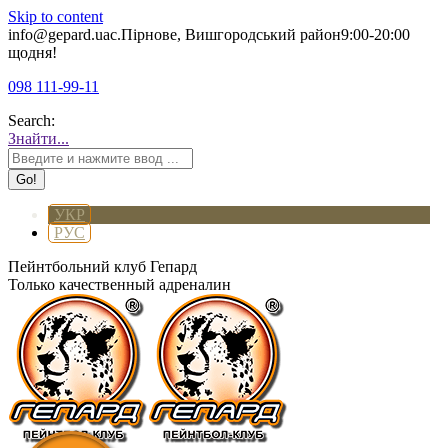
Skip to content
info@gepard.ua
с.Пірнове, Вишгородський район
9:00-20:00
щодня!
098 111-99-11
Search:
Знайти...
УКР
РУС
Пейнтбольний клуб Гепард
Только качественный адреналин