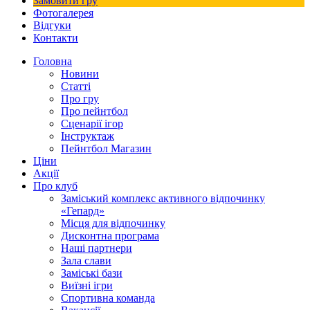
Замовити гру
Фотогалерея
Відгуки
Контакти
Головна
Новини
Статті
Про гру
Про пейнтбол
Сценарії ігор
Інструктаж
Пейнтбол Магазин
Ціни
Акції
Про клуб
Заміський комплекс активного відпочинку
«Гепард»
Місця для відпочинку
Дисконтна програма
Наші партнери
Зала слави
Заміські бази
Виїзні ігри
Спортивна команда