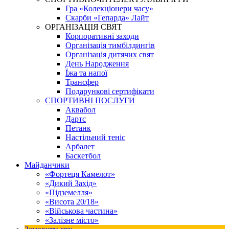
Гра «Колекціонери часу»
Скарби «Гепарда» Лайт
ОРГАНІЗАЦІЯ СВЯТ
Корпоративні заходи
Організація тимбілдингів
Організація дитячих свят
День Народження
Їжа та напої
Трансфер
Подарункові сертифікати
СПОРТИВНІ ПОСЛУГИ
Аквабол
Дартс
Петанк
Настільний теніс
Арбалет
Баскетбол
Майданчики
«Фортеця Камелот»
«Дикий Захід»
«Підземелля»
«Висота 20/18»
«Військова частина»
«Залізне місто»