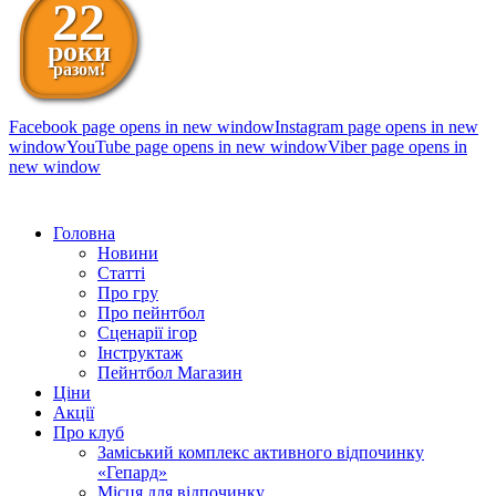
22
роки
разом!
Facebook page opens in new window
Instagram page opens in new
window
YouTube page opens in new window
Viber page opens in
new window
098 111-99-11
Головна
Новини
Статті
Про гру
Про пейнтбол
Сценарії ігор
Інструктаж
Пейнтбол Магазин
Ціни
Акції
Про клуб
Заміський комплекс активного відпочинку
«Гепард»
Місця для відпочинку