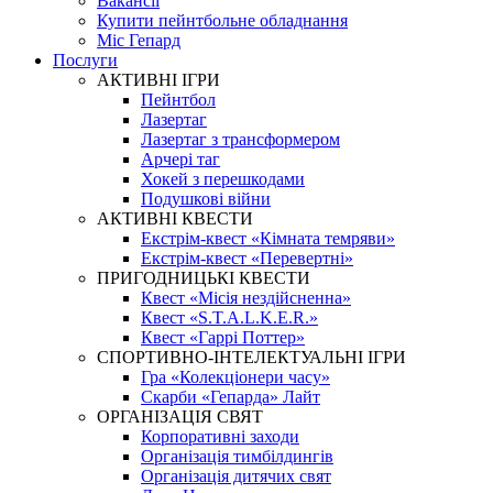
Вакансії
Купити пейнтбольне обладнання
Міс Гепард
Послуги
АКТИВНІ ІГРИ
Пейнтбол
Лазертаг
Лазертаг з трансформером
Арчері таг
Хокей з перешкодами
Подушкові війни
АКТИВНІ КВЕСТИ
Екстрім-квест «Кімната темряви»
Екстрім-квест «Перевертні»
ПРИГОДНИЦЬКІ КВЕСТИ
Квест «Місія нездійсненна»
Квест «S.T.A.L.K.E.R.»
Квест «Гаррі Поттер»
СПОРТИВНО-ІНТЕЛЕКТУАЛЬНІ ІГРИ
Гра «Колекціонери часу»
Скарби «Гепарда» Лайт
ОРГАНІЗАЦІЯ СВЯТ
Корпоративні заходи
Організація тимбілдингів
Організація дитячих свят