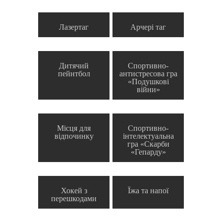
Лазертаг
Арчері таг
Дитячий
Спортивно-
пейнтбол
антистресова гра
«Подушкові
війни»
Місця для
Спортивно-
відпочинку
інтелектуальна
гра «Скарби
«Гепарду»
Хокей з
Їжа та напої
перешкодами