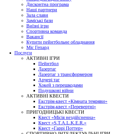
Дисконтна програма
Наші партнери
Зала слави
Заміські бази
Виїзні ігри
Спортивна команда
Вакансії
Купити пейнтбольне обладнання
Міс Гепард
Послуги
АКТИВНІ ІГРИ
Пейнтбол
Лазертаг
Лазертаг з трансформером
Арчері таг
Хокей з перешкодами
Подушкові війни
АКТИВНІ КВЕСТИ
Екстрім-квест «Кімната темряви»
Екстрім-квест «Перевертні»
ПРИГОДНИЦЬКІ КВЕСТИ
Квест «Місія нездійсненна»
Квест «S.T.A.L.K.E.R.»
Квест «Гаррі Поттер»
СПОРТИВНО-ІНТЕЛЕКТУАЛЬНІ ІГРИ