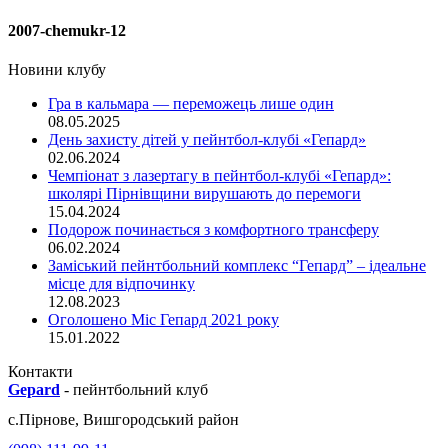
2007-chemukr-12
Новини клубу
Гра в кальмара — переможець лише один
08.05.2025
День захисту дітей у пейнтбол-клубі «Гепард»
02.06.2024
Чемпіонат з лазертагу в пейнтбол-клубі «Гепард»:
школярі Пірнівщини вирушають до перемоги
15.04.2024
Подорож починається з комфортного трансферу
06.02.2024
Заміський пейнтбольний комплекс “Гепард” – ідеальне
місце для відпочинку
12.08.2023
Оголошено Міс Гепард 2021 року
15.01.2022
Контакти
Gepard
-
пейнтбольний клуб
с.
Пірнове
,
Вишгородський район