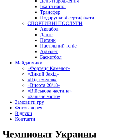
День Народження
Їжа та напої
Трансфер
Подарункові сертифікати
СПОРТИВНІ ПОСЛУГИ
Аквабол
Дартс
Петанк
Настільний теніс
Арбалет
Баскетбол
Майданчики
«Фортеця Камелот»
«Дикий Захід»
«Підземелля»
«Висота 20/18»
«Військова частина»
«Залізне місто»
Замовити гру
Фотогалерея
Відгуки
Контакти
Чемпионат Украины