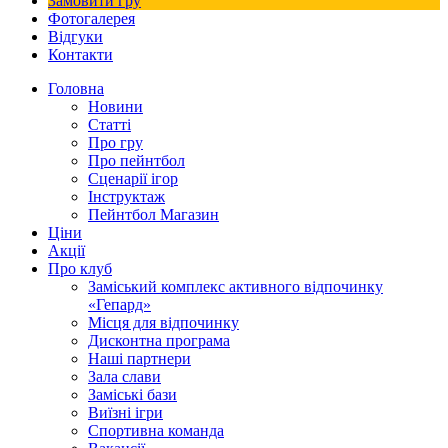
Замовити гру
Фотогалерея
Відгуки
Контакти
Головна
Новини
Статті
Про гру
Про пейнтбол
Сценарії ігор
Інструктаж
Пейнтбол Магазин
Ціни
Акції
Про клуб
Заміський комплекс активного відпочинку
«Гепард»
Місця для відпочинку
Дисконтна програма
Наші партнери
Зала слави
Заміські бази
Виїзні ігри
Спортивна команда