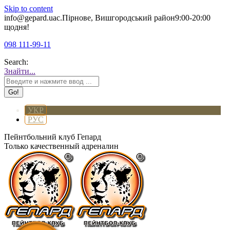
Skip to content
info@gepard.ua
с.Пірнове, Вишгородський район
9:00-20:00
щодня!
098 111-99-11
Search:
Знайти...
УКР
РУС
Пейнтбольний клуб Гепард
Только качественный адреналин