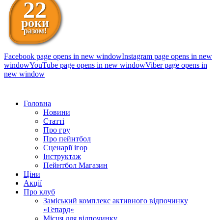
22
роки
разом!
Facebook page opens in new window
Instagram page opens in new
window
YouTube page opens in new window
Viber page opens in
new window
098 111-99-11
Головна
Новини
Статті
Про гру
Про пейнтбол
Сценарії ігор
Інструктаж
Пейнтбол Магазин
Ціни
Акції
Про клуб
Заміський комплекс активного відпочинку
«Гепард»
Місця для відпочинку