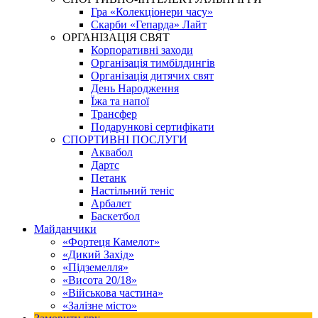
Гра «Колекціонери часу»
Скарби «Гепарда» Лайт
ОРГАНІЗАЦІЯ СВЯТ
Корпоративні заходи
Організація тимбілдингів
Організація дитячих свят
День Народження
Їжа та напої
Трансфер
Подарункові сертифікати
СПОРТИВНІ ПОСЛУГИ
Аквабол
Дартс
Петанк
Настільний теніс
Арбалет
Баскетбол
Майданчики
«Фортеця Камелот»
«Дикий Захід»
«Підземелля»
«Висота 20/18»
«Військова частина»
«Залізне місто»