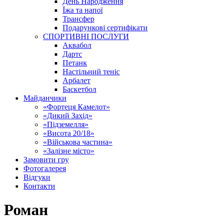
День Народження
Їжа та напої
Трансфер
Подарункові сертифікати
СПОРТИВНІ ПОСЛУГИ
Аквабол
Дартс
Петанк
Настільний теніс
Арбалет
Баскетбол
Майданчики
«Фортеця Камелот»
«Дикий Захід»
«Підземелля»
«Висота 20/18»
«Військова частина»
«Залізне місто»
Замовити гру
Фотогалерея
Відгуки
Контакти
Роман