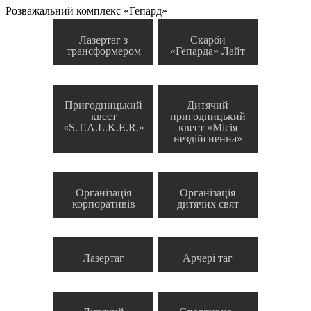
Розважальний комплекс «Гепард»
Лазертаг з
Скарби
трансформером
«Гепарда» Лайт
Пригодницький
Дитячий
квест
пригодницький
«S.T.A.L.K.E.R.»
квест «Місія
нездійсненна»
Організація
Організація
корпоративів
дитячих свят
Лазертаг
Арчері таг