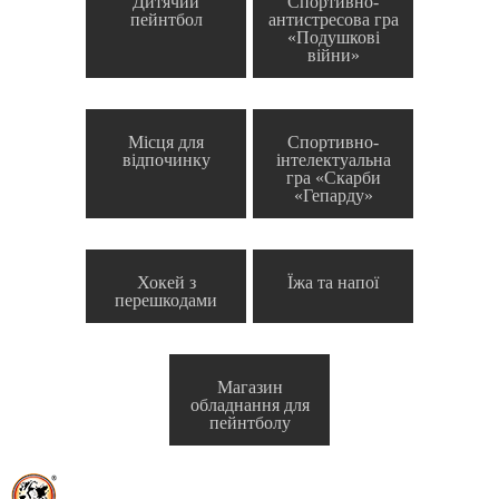
Дитячий
Спортивно-
пейнтбол
антистресова гра
«Подушкові
війни»
Місця для
Спортивно-
відпочинку
інтелектуальна
гра «Скарби
«Гепарду»
Хокей з
Їжа та напої
перешкодами
Магазин
обладнання для
пейнтболу