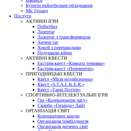
Вакансії
Купити пейнтбольне обладнання
Міс Гепард
Послуги
АКТИВНІ ІГРИ
Пейнтбол
Лазертаг
Лазертаг з трансформером
Арчері таг
Хокей з перешкодами
Подушкові війни
АКТИВНІ КВЕСТИ
Екстрім-квест «Кімната темряви»
Екстрім-квест «Перевертні»
ПРИГОДНИЦЬКІ КВЕСТИ
Квест «Місія нездійсненна»
Квест «S.T.A.L.K.E.R.»
Квест «Гаррі Поттер»
СПОРТИВНО-ІНТЕЛЕКТУАЛЬНІ ІГРИ
Гра «Колекціонери часу»
Скарби «Гепарда» Лайт
ОРГАНІЗАЦІЯ СВЯТ
Корпоративні заходи
Організація тимбілдингів
Організація дитячих свят