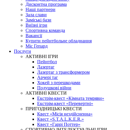
Дисконтна програма
Наші партнери
Зала слави
Заміські бази
Виїзні ігри
Спортивна команда
Вакансії
Купити пейнтбольне обладнання
Міс Гепард
Послуги
АКТИВНІ ІГРИ
Пейнтбол
Лазертаг
Лазертаг з трансформером
Арчері таг
Хокей з перешкодами
Подушкові війни
АКТИВНІ КВЕСТИ
Екстрім-квест «Кімната темряви»
Екстрім-квест «Перевертні»
ПРИГОДНИЦЬКІ КВЕСТИ
Квест «Місія нездійсненна»
Квест «S.T.A.L.K.E.R.»
Квест «Гаррі Поттер»
СПОРТИВНО-ІНТЕЛЕКТУАЛЬНІ ІГРИ