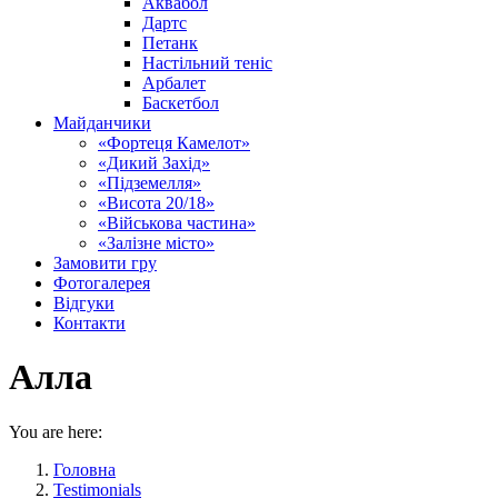
Аквабол
Дартс
Петанк
Настільний теніс
Арбалет
Баскетбол
Майданчики
«Фортеця Камелот»
«Дикий Захід»
«Підземелля»
«Висота 20/18»
«Військова частина»
«Залізне місто»
Замовити гру
Фотогалерея
Відгуки
Контакти
Алла
You are here:
Головна
Testimonials