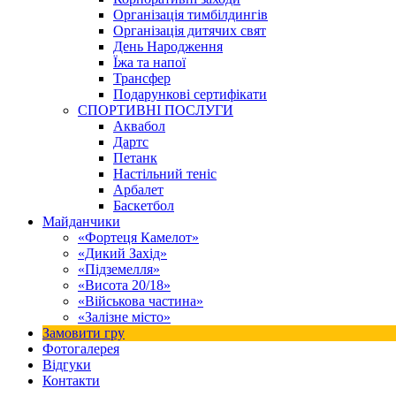
Організація тимбілдингів
Організація дитячих свят
День Народження
Їжа та напої
Трансфер
Подарункові сертифікати
СПОРТИВНІ ПОСЛУГИ
Аквабол
Дартс
Петанк
Настільний теніс
Арбалет
Баскетбол
Майданчики
«Фортеця Камелот»
«Дикий Захід»
«Підземелля»
«Висота 20/18»
«Військова частина»
«Залізне місто»
Замовити гру
Фотогалерея
Відгуки
Контакти