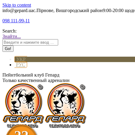
Skip to content
info@gepard.ua
с.Пірнове, Вишгородський район
9:00-20:00 щод
098 111-99-11
Search:
Знайти...
УКР
РУС
Пейнтбольний клуб Гепард
Только качественный адреналин