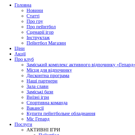
Головна
Новини
Статті
Про гру
Про пейнтбол
Сценарії ігор
Інструктаж
Пейнтбол Магазин
Ціни
Акції
Про клуб
Заміський комплекс активного відпочинку «Гепард
Місця для відпочинку
Дисконтна програма
Наші партнери
Зала слави
Заміські бази
Виїзні ігри
Спортивна команда
Вакансії
Купити пейнтбольне обладнання
Міс Гепард
Послуги
АКТИВНІ ІГРИ