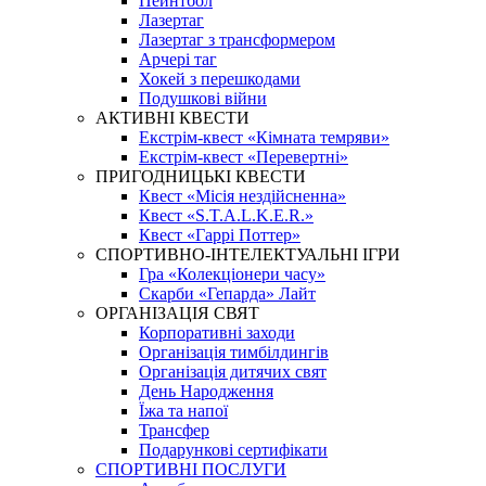
Пейнтбол
Лазертаг
Лазертаг з трансформером
Арчері таг
Хокей з перешкодами
Подушкові війни
АКТИВНІ КВЕСТИ
Екстрім-квест «Кімната темряви»
Екстрім-квест «Перевертні»
ПРИГОДНИЦЬКІ КВЕСТИ
Квест «Місія нездійсненна»
Квест «S.T.A.L.K.E.R.»
Квест «Гаррі Поттер»
СПОРТИВНО-ІНТЕЛЕКТУАЛЬНІ ІГРИ
Гра «Колекціонери часу»
Скарби «Гепарда» Лайт
ОРГАНІЗАЦІЯ СВЯТ
Корпоративні заходи
Організація тимбілдингів
Організація дитячих свят
День Народження
Їжа та напої
Трансфер
Подарункові сертифікати
СПОРТИВНІ ПОСЛУГИ