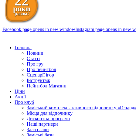
22
роки
разом!
Facebook page opens in new window
Instagram page opens in new 
098 111-99-11
Головна
Новини
Статті
Про гру
Про пейнтбол
Сценарії ігор
Інструктаж
Пейнтбол Магазин
Ціни
Акції
Про клуб
Заміський комплекс активного відпочинку «Гепард
Місця для відпочинку
Дисконтна програма
Наші партнери
Зала слави
Заміські бази