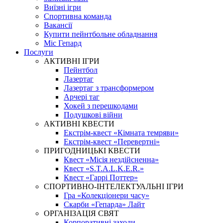
Виїзні ігри
Спортивна команда
Вакансії
Купити пейнтбольне обладнання
Міс Гепард
Послуги
АКТИВНІ ІГРИ
Пейнтбол
Лазертаг
Лазертаг з трансформером
Арчері таг
Хокей з перешкодами
Подушкові війни
АКТИВНІ КВЕСТИ
Екстрім-квест «Кімната темряви»
Екстрім-квест «Перевертні»
ПРИГОДНИЦЬКІ КВЕСТИ
Квест «Місія нездійсненна»
Квест «S.T.A.L.K.E.R.»
Квест «Гаррі Поттер»
СПОРТИВНО-ІНТЕЛЕКТУАЛЬНІ ІГРИ
Гра «Колекціонери часу»
Скарби «Гепарда» Лайт
ОРГАНІЗАЦІЯ СВЯТ
Корпоративні заходи