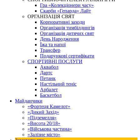
Гра «Колекціонери часу»
Скарби «Гепарда» Лайт
ОРГАНІЗАЦІЯ СВЯТ
Корпоративні заходи
Організація тимбілдингів
Організація дитячих свят
День Народження
Їжа та напої
Трансфер
Подарункові сертифікати
СПОРТИВНІ ПОСЛУГИ
Аквабол
Дартс
Петанк
Настільний теніс
Арбалет
Баскетбол
Майданчики
«Фортеця Камелот»
«Дикий Захід»
«Підземелля»
«Висота 20/18»
«Військова частина»
«Залізне місто»