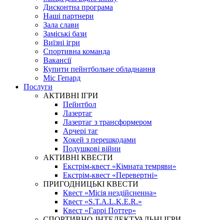
Дисконтна програма
Наші партнери
Зала слави
Заміські бази
Виїзні ігри
Спортивна команда
Вакансії
Купити пейнтбольне обладнання
Міс Гепард
Послуги
АКТИВНІ ІГРИ
Пейнтбол
Лазертаг
Лазертаг з трансформером
Арчері таг
Хокей з перешкодами
Подушкові війни
АКТИВНІ КВЕСТИ
Екстрім-квест «Кімната темряви»
Екстрім-квест «Перевертні»
ПРИГОДНИЦЬКІ КВЕСТИ
Квест «Місія нездійсненна»
Квест «S.T.A.L.K.E.R.»
Квест «Гаррі Поттер»
СПОРТИВНО-ІНТЕЛЕКТУАЛЬНІ ІГРИ