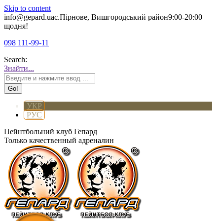
Skip to content
info@gepard.ua
с.Пірнове, Вишгородський район
9:00-20:00
щодня!
098 111-99-11
Search:
Знайти...
УКР
РУС
Пейнтбольний клуб Гепард
Только качественный адреналин