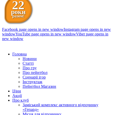
22
роки
разом!
Facebook page opens in new window
Instagram page opens in new
window
YouTube page opens in new window
Viber page opens in
new window
098 111-99-11
Головна
Новини
Статті
Про гру
Про пейнтбол
Сценарії ігор
Інструктаж
Пейнтбол Магазин
Ціни
Акції
Про клуб
Заміський комплекс активного відпочинку
«Гепард»
Місця для відпочинку