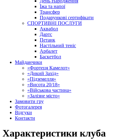
День Народження
Їжа та напої
Трансфер
Подарункові сертифікати
СПОРТИВНІ ПОСЛУГИ
Аквабол
Дартс
Петанк
Настільний теніс
Арбалет
Баскетбол
Майданчики
«Фортеця Камелот»
«Дикий Захід»
«Підземелля»
«Висота 20/18»
«Військова частина»
«Залізне місто»
Замовити гру
Фотогалерея
Відгуки
Контакти
Характеристики клуба