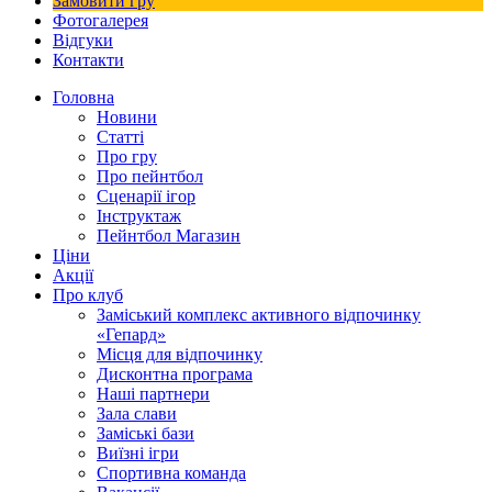
Замовити гру
Фотогалерея
Відгуки
Контакти
Головна
Новини
Статті
Про гру
Про пейнтбол
Сценарії ігор
Інструктаж
Пейнтбол Магазин
Ціни
Акції
Про клуб
Заміський комплекс активного відпочинку
«Гепард»
Місця для відпочинку
Дисконтна програма
Наші партнери
Зала слави
Заміські бази
Виїзні ігри
Спортивна команда