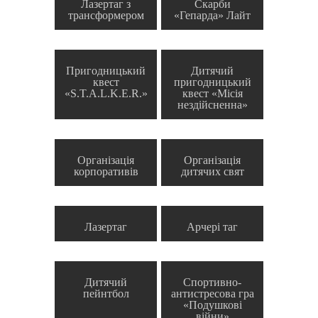
Лазертаг з
Скарби
трансформером
«Гепарда» Лайт
Пригодницький
Дитячий
квест
пригодницький
«S.T.A.L.K.E.R.»
квест «Місія
нездійсненна»
Організація
Організація
корпоративів
дитячих свят
Лазертаг
Арчері таг
Дитячий
Спортивно-
пейнтбол
антистресова гра
«Подушкові
війни»