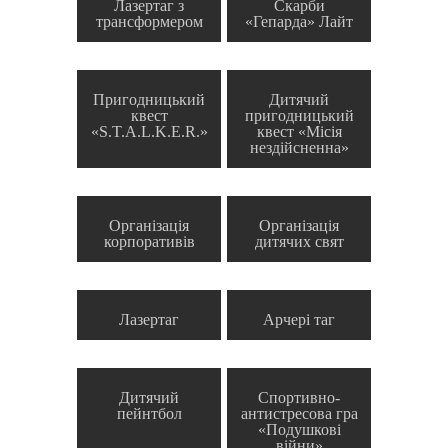
Лазертаг з
Скарби
трансформером
«Гепарда» Лайт
Пригодницький
Дитячий
квест
пригодницький
«S.T.A.L.K.E.R.»
квест «Місія
нездійсненна»
Організація
Організація
корпоративів
дитячих свят
Лазертаг
Арчері таг
Дитячий
Спортивно-
пейнтбол
антистресова гра
«Подушкові
війни»