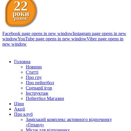
22
роки
разом!
Facebook page opens in new window
Instagram page opens in new
window
YouTube page opens in new window
Viber page opens in
new window
098 111-99-11
Головна
Новини
Статті
Про гру
Про пейнтбол
Сценарії ігор
Інструктаж
Пейнтбол Магазин
Ціни
Акції
Про клуб
Заміський комплекс активного відпочинку
«Гепард»
Місця для відпочинку