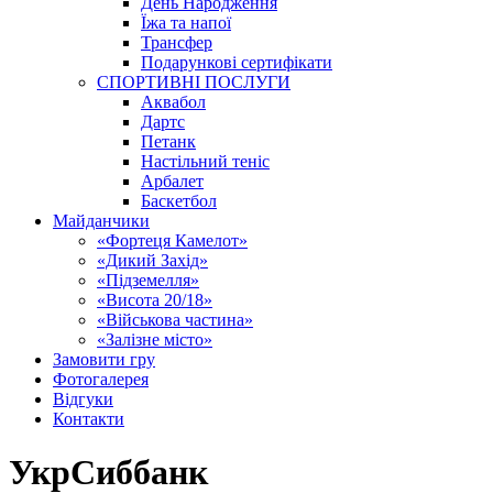
День Народження
Їжа та напої
Трансфер
Подарункові сертифікати
СПОРТИВНІ ПОСЛУГИ
Аквабол
Дартс
Петанк
Настільний теніс
Арбалет
Баскетбол
Майданчики
«Фортеця Камелот»
«Дикий Захід»
«Підземелля»
«Висота 20/18»
«Військова частина»
«Залізне місто»
Замовити гру
Фотогалерея
Відгуки
Контакти
УкрСиббанк