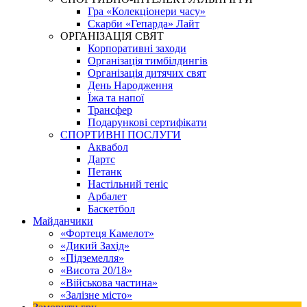
Гра «Колекціонери часу»
Скарби «Гепарда» Лайт
ОРГАНІЗАЦІЯ СВЯТ
Корпоративні заходи
Організація тимбілдингів
Організація дитячих свят
День Народження
Їжа та напої
Трансфер
Подарункові сертифікати
СПОРТИВНІ ПОСЛУГИ
Аквабол
Дартс
Петанк
Настільний теніс
Арбалет
Баскетбол
Майданчики
«Фортеця Камелот»
«Дикий Захід»
«Підземелля»
«Висота 20/18»
«Військова частина»
«Залізне місто»