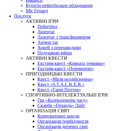
Вакансії
Купити пейнтбольне обладнання
Міс Гепард
Послуги
АКТИВНІ ІГРИ
Пейнтбол
Лазертаг
Лазертаг з трансформером
Арчері таг
Хокей з перешкодами
Подушкові війни
АКТИВНІ КВЕСТИ
Екстрім-квест «Кімната темряви»
Екстрім-квест «Перевертні»
ПРИГОДНИЦЬКІ КВЕСТИ
Квест «Місія нездійсненна»
Квест «S.T.A.L.K.E.R.»
Квест «Гаррі Поттер»
СПОРТИВНО-ІНТЕЛЕКТУАЛЬНІ ІГРИ
Гра «Колекціонери часу»
Скарби «Гепарда» Лайт
ОРГАНІЗАЦІЯ СВЯТ
Корпоративні заходи
Організація тимбілдингів
Організація дитячих свят