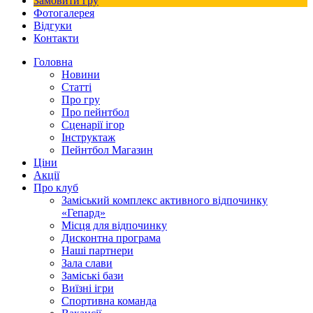
Замовити гру
Фотогалерея
Відгуки
Контакти
Головна
Новини
Статті
Про гру
Про пейнтбол
Сценарії ігор
Інструктаж
Пейнтбол Магазин
Ціни
Акції
Про клуб
Заміський комплекс активного відпочинку
«Гепард»
Місця для відпочинку
Дисконтна програма
Наші партнери
Зала слави
Заміські бази
Виїзні ігри
Спортивна команда