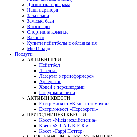
Дисконтна програма
Наші партнери
Зала слави
Заміські бази
Виїзні ігри
Спортивна команда
Вакансії
Купити пейнтбольне обладнання
Міс Гепард
Послуги
АКТИВНІ ІГРИ
Пейнтбол
Лазертаг
Лазертаг з трансформером
Арчері таг
Хокей з перешкодами
Подушкові війни
АКТИВНІ КВЕСТИ
Екстрім-квест «Кімната темряви»
Екстрім-квест «Перевертні»
ПРИГОДНИЦЬКІ КВЕСТИ
Квест «Місія нездійсненна»
Квест «S.T.A.L.K.E.R.»
Квест «Гаррі Поттер»
СПОРТИВНО-ІНТЕЛЕКТУАЛЬНІ ІГРИ