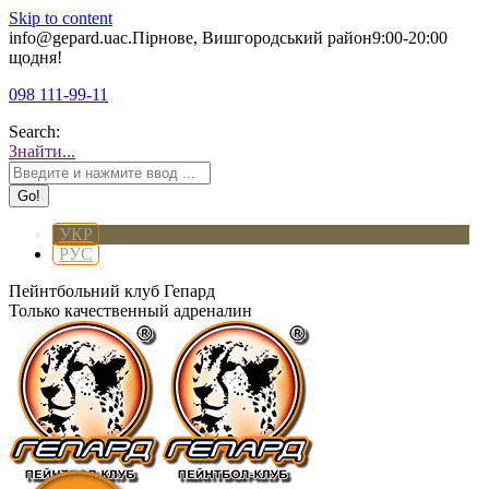
Skip to content
info@gepard.ua
с.Пірнове, Вишгородський район
9:00-20:00
щодня!
098 111-99-11
Search:
Знайти...
УКР
РУС
Пейнтбольний клуб Гепард
Только качественный адреналин