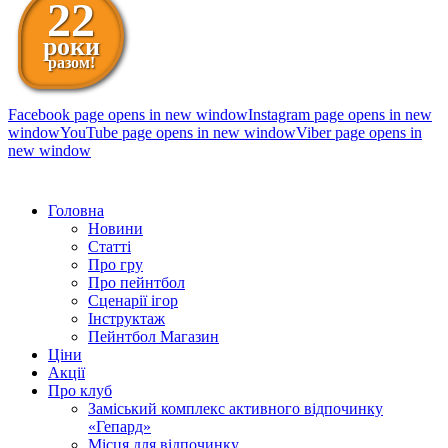
22
роки
разом!
Facebook page opens in new window
Instagram page opens in new
window
YouTube page opens in new window
Viber page opens in
new window
098 111-99-11
Головна
Новини
Статті
Про гру
Про пейнтбол
Сценарії ігор
Інструктаж
Пейнтбол Магазин
Ціни
Акції
Про клуб
Заміський комплекс активного відпочинку
«Гепард»
Місця для відпочинку