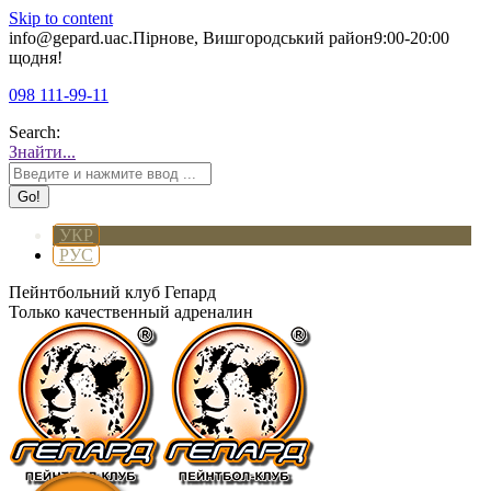
Skip to content
info@gepard.ua
с.Пірнове, Вишгородський район
9:00-20:00
щодня!
098 111-99-11
Search:
Знайти...
УКР
РУС
Пейнтбольний клуб Гепард
Только качественный адреналин