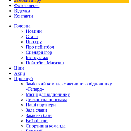
Замовити гру
Фотогалерея
Відгуки
Контакти
Головна
Новини
Статті
Про гру
Про пейнтбол
Сценарії ігор
Інструктаж
Пейнтбол Магазин
Ціни
Акції
Про клуб
Заміський комплекс активного відпочинку
«Гепард»
Місця для відпочинку
Дисконтна програма
Наші партнери
Зала слави
Заміські бази
Виїзні ігри
Спортивна команда