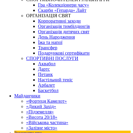
Гра «Колекціонери часу»
Скарби «Гепарда» Лайт
ОРГАНІЗАЦІЯ СВЯТ
Корпоративні заходи
Організація тимбілдингів
Організація дитячих свят
День Народження
Їжа та напої
Трансфер
Подарункові сертифікати
СПОРТИВНІ ПОСЛУГИ
Аквабол
Дартс
Петанк
Настільний теніс
Арбалет
Баскетбол
Майданчики
«Фортеця Камелот»
«Дикий Захід»
«Підземелля»
«Висота 20/18»
«Військова частина»
«Залізне місто»