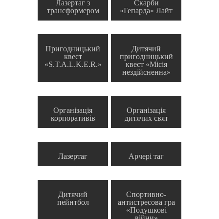
Лазертаг з
Скарби
трансформером
«Гепарда» Лайт
Пригодницький
Дитячий
квест
пригодницький
«S.T.A.L.K.E.R.»
квест «Місія
нездійсненна»
Організація
Організація
корпоративів
дитячих свят
Лазертаг
Арчері таг
Дитячий
Спортивно-
пейнтбол
антистресова гра
«Подушкові
війни»