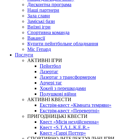
Дисконтна програма
Наші партнери
Зала слави
Заміські бази
Виїзні ігри
Спортивна команда
Вакансії
Купити пейнтбольне обладнання
Міс Гепард
Послуги
АКТИВНІ ІГРИ
Пейнтбол
Лазертаг
Лазертаг з трансформером
Арчері таг
Хокей з перешкодами
Подушкові війни
АКТИВНІ КВЕСТИ
Екстрім-квест «Кімната темряви»
Екстрім-квест «Перевертні»
ПРИГОДНИЦЬКІ КВЕСТИ
Квест «Місія нездійсненна»
Квест «S.T.A.L.K.E.R.»
Квест «Гаррі Поттер»
СПОРТИВНО-ІНТЕЛЕКТУАЛЬНІ ІГРИ