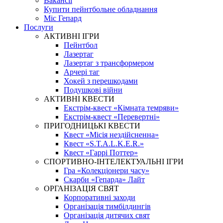
Вакансії
Купити пейнтбольне обладнання
Міс Гепард
Послуги
АКТИВНІ ІГРИ
Пейнтбол
Лазертаг
Лазертаг з трансформером
Арчері таг
Хокей з перешкодами
Подушкові війни
АКТИВНІ КВЕСТИ
Екстрім-квест «Кімната темряви»
Екстрім-квест «Перевертні»
ПРИГОДНИЦЬКІ КВЕСТИ
Квест «Місія нездійсненна»
Квест «S.T.A.L.K.E.R.»
Квест «Гаррі Поттер»
СПОРТИВНО-ІНТЕЛЕКТУАЛЬНІ ІГРИ
Гра «Колекціонери часу»
Скарби «Гепарда» Лайт
ОРГАНІЗАЦІЯ СВЯТ
Корпоративні заходи
Організація тимбілдингів
Організація дитячих свят