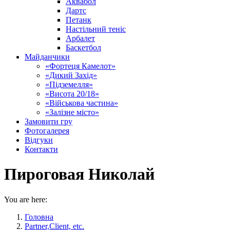
Аквабол
Дартс
Петанк
Настільний теніс
Арбалет
Баскетбол
Майданчики
«Фортеця Камелот»
«Дикий Захід»
«Підземелля»
«Висота 20/18»
«Військова частина»
«Залізне місто»
Замовити гру
Фотогалерея
Відгуки
Контакти
Пироговая Николай
You are here:
Головна
Partner,Client, etc.