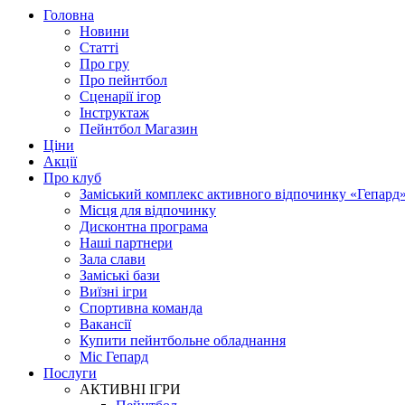
Головна
Новини
Статті
Про гру
Про пейнтбол
Сценарії ігор
Інструктаж
Пейнтбол Магазин
Ціни
Акції
Про клуб
Заміський комплекс активного відпочинку «Гепард
Місця для відпочинку
Дисконтна програма
Наші партнери
Зала слави
Заміські бази
Виїзні ігри
Спортивна команда
Вакансії
Купити пейнтбольне обладнання
Міс Гепард
Послуги
АКТИВНІ ІГРИ