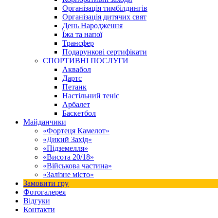
Організація тимбілдингів
Організація дитячих свят
День Народження
Їжа та напої
Трансфер
Подарункові сертифікати
СПОРТИВНІ ПОСЛУГИ
Аквабол
Дартс
Петанк
Настільний теніс
Арбалет
Баскетбол
Майданчики
«Фортеця Камелот»
«Дикий Захід»
«Підземелля»
«Висота 20/18»
«Військова частина»
«Залізне місто»
Замовити гру
Фотогалерея
Відгуки
Контакти