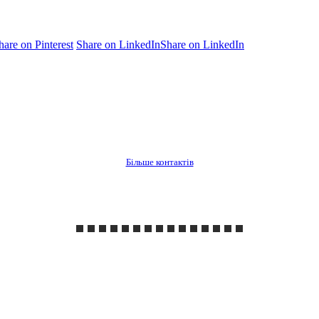
hare on Pinterest
Share on LinkedIn
Share on LinkedIn
Більше контактів