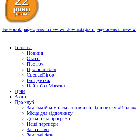
22
роки
разом!
Facebook page opens in new window
Instagram page opens in new 
098 111-99-11
Головна
Новини
Статті
Про гру
Про пейнтбол
Сценарії ігор
Інструктаж
Пейнтбол Магазин
Ціни
Акції
Про клуб
Заміський комплекс активного відпочинку «Гепард
Місця для відпочинку
Дисконтна програма
Наші партнери
Зала слави
Заміські бази