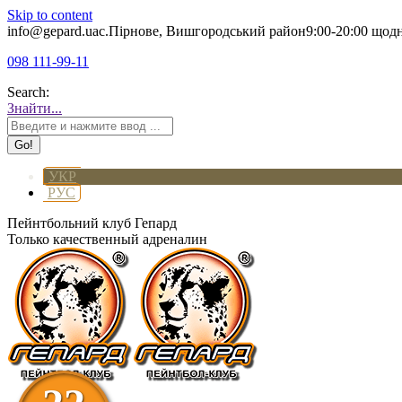
Skip to content
info@gepard.ua
с.Пірнове, Вишгородський район
9:00-20:00 щод
098 111-99-11
Search:
Знайти...
УКР
РУС
Пейнтбольний клуб Гепард
Только качественный адреналин