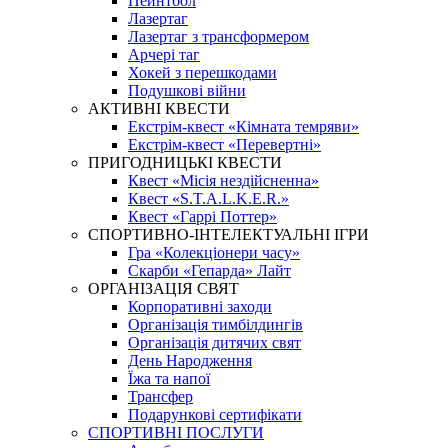
Пейнтбол
Лазертаг
Лазертаг з трансформером
Арчері таг
Хокей з перешкодами
Подушкові війни
АКТИВНІ КВЕСТИ
Екстрім-квест «Кімната темряви»
Екстрім-квест «Перевертні»
ПРИГОДНИЦЬКІ КВЕСТИ
Квест «Місія нездійсненна»
Квест «S.T.A.L.K.E.R.»
Квест «Гаррі Поттер»
СПОРТИВНО-ІНТЕЛЕКТУАЛЬНІ ІГРИ
Гра «Колекціонери часу»
Скарби «Гепарда» Лайт
ОРГАНІЗАЦІЯ СВЯТ
Корпоративні заходи
Організація тимбілдингів
Організація дитячих свят
День Народження
Їжа та напої
Трансфер
Подарункові сертифікати
СПОРТИВНІ ПОСЛУГИ