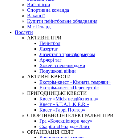
Виїзні ігри
Спортивна команда
Вакансії
Купити пейнтбольне обладнання
Міс Гепард
Послуги
АКТИВНІ ІГРИ
Пейнтбол
Лазертаг
Лазертаг з трансформером
Арчері таг
Хокей з перешкодами
Подушкові війни
АКТИВНІ КВЕСТИ
Екстрім-квест «Кімната темряви»
Екстрім-квест «Перевертні»
ПРИГОДНИЦЬКІ КВЕСТИ
Квест «Місія нездійсненна»
Квест «S.T.A.L.K.E.R.»
Квест «Гаррі Поттер»
СПОРТИВНО-ІНТЕЛЕКТУАЛЬНІ ІГРИ
Гра «Колекціонери часу»
Скарби «Гепарда» Лайт
ОРГАНІЗАЦІЯ СВЯТ
Корпоративні заходи