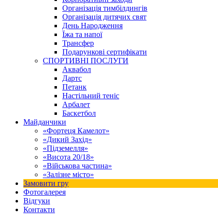
Організація тимбілдингів
Організація дитячих свят
День Народження
Їжа та напої
Трансфер
Подарункові сертифікати
СПОРТИВНІ ПОСЛУГИ
Аквабол
Дартс
Петанк
Настільний теніс
Арбалет
Баскетбол
Майданчики
«Фортеця Камелот»
«Дикий Захід»
«Підземелля»
«Висота 20/18»
«Військова частина»
«Залізне місто»
Замовити гру
Фотогалерея
Відгуки
Контакти