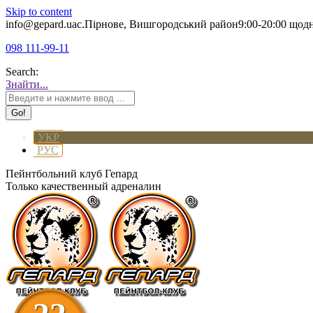
Skip to content
info@gepard.ua
с.Пірнове, Вишгородський район
9:00-20:00 щод
098 111-99-11
Search:
Знайти...
УКР
РУС
Пейнтбольний клуб Гепард
Только качественный адреналин