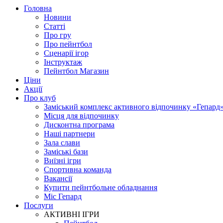
Головна
Новини
Статті
Про гру
Про пейнтбол
Сценарії ігор
Інструктаж
Пейнтбол Магазин
Ціни
Акції
Про клуб
Заміський комплекс активного відпочинку «Гепард
Місця для відпочинку
Дисконтна програма
Наші партнери
Зала слави
Заміські бази
Виїзні ігри
Спортивна команда
Вакансії
Купити пейнтбольне обладнання
Міс Гепард
Послуги
АКТИВНІ ІГРИ