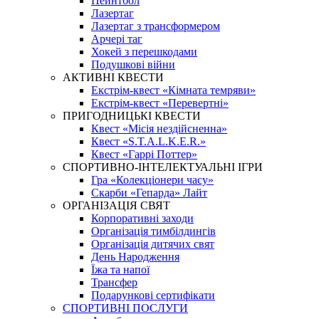
Пейнтбол
Лазертаг
Лазертаг з трансформером
Арчері таг
Хокей з перешкодами
Подушкові війни
АКТИВНІ КВЕСТИ
Екстрім-квест «Кімната темряви»
Екстрім-квест «Перевертні»
ПРИГОДНИЦЬКІ КВЕСТИ
Квест «Місія нездійсненна»
Квест «S.T.A.L.K.E.R.»
Квест «Гаррі Поттер»
СПОРТИВНО-ІНТЕЛЕКТУАЛЬНІ ІГРИ
Гра «Колекціонери часу»
Скарби «Гепарда» Лайт
ОРГАНІЗАЦІЯ СВЯТ
Корпоративні заходи
Організація тимбілдингів
Організація дитячих свят
День Народження
Їжа та напої
Трансфер
Подарункові сертифікати
СПОРТИВНІ ПОСЛУГИ