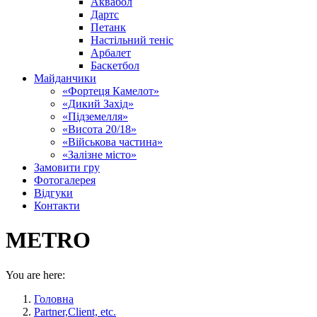
Аквабол
Дартс
Петанк
Настільний теніс
Арбалет
Баскетбол
Майданчики
«Фортеця Камелот»
«Дикий Захід»
«Підземелля»
«Висота 20/18»
«Військова частина»
«Залізне місто»
Замовити гру
Фотогалерея
Відгуки
Контакти
METRO
You are here:
Головна
Partner,Client, etc.