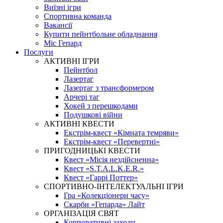
Виїзні ігри
Спортивна команда
Вакансії
Купити пейнтбольне обладнання
Міс Гепард
Послуги
АКТИВНІ ІГРИ
Пейнтбол
Лазертаг
Лазертаг з трансформером
Арчері таг
Хокей з перешкодами
Подушкові війни
АКТИВНІ КВЕСТИ
Екстрім-квест «Кімната темряви»
Екстрім-квест «Перевертні»
ПРИГОДНИЦЬКІ КВЕСТИ
Квест «Місія нездійсненна»
Квест «S.T.A.L.K.E.R.»
Квест «Гаррі Поттер»
СПОРТИВНО-ІНТЕЛЕКТУАЛЬНІ ІГРИ
Гра «Колекціонери часу»
Скарби «Гепарда» Лайт
ОРГАНІЗАЦІЯ СВЯТ
Корпоративні заходи