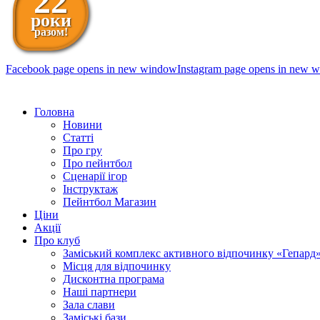
22
роки
разом!
Facebook page opens in new window
Instagram page opens in new 
098 111-99-11
Головна
Новини
Статті
Про гру
Про пейнтбол
Сценарії ігор
Інструктаж
Пейнтбол Магазин
Ціни
Акції
Про клуб
Заміський комплекс активного відпочинку «Гепард
Місця для відпочинку
Дисконтна програма
Наші партнери
Зала слави
Заміські бази