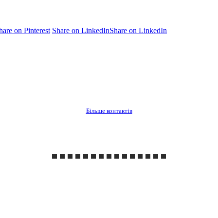
hare on Pinterest
Share on LinkedIn
Share on LinkedIn
Більше контактів