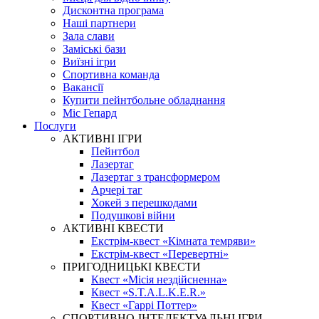
Дисконтна програма
Наші партнери
Зала слави
Заміські бази
Виїзні ігри
Спортивна команда
Вакансії
Купити пейнтбольне обладнання
Міс Гепард
Послуги
АКТИВНІ ІГРИ
Пейнтбол
Лазертаг
Лазертаг з трансформером
Арчері таг
Хокей з перешкодами
Подушкові війни
АКТИВНІ КВЕСТИ
Екстрім-квест «Кімната темряви»
Екстрім-квест «Перевертні»
ПРИГОДНИЦЬКІ КВЕСТИ
Квест «Місія нездійсненна»
Квест «S.T.A.L.K.E.R.»
Квест «Гаррі Поттер»
СПОРТИВНО-ІНТЕЛЕКТУАЛЬНІ ІГРИ