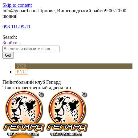
Skip to content
info@gepard.ua
с.Пірнове, Вишгородський район
9:00-20:00
щодня!
098 111-99-11
Search:
Знайти...
УКР
РУС
Пейнтбольний клуб Гепард
Только качественный адреналин