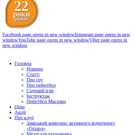
22
роки
разом!
Facebook page opens in new window
Instagram page opens in new
window
YouTube page opens in new window
Viber page opens in
new window
098 111-99-11
Головна
Новини
Статті
Про гру
Про пейнтбол
Сценарії ігор
Інструктаж
Пейнтбол Магазин
Ціни
Акції
Про клуб
Заміський комплекс активного відпочинку
«Гепард»
Місця для відпочинку