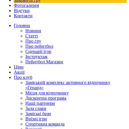
Замовити гру
Фотогалерея
Відгуки
Контакти
Головна
Новини
Статті
Про гру
Про пейнтбол
Сценарії ігор
Інструктаж
Пейнтбол Магазин
Ціни
Акції
Про клуб
Заміський комплекс активного відпочинку
«Гепард»
Місця для відпочинку
Дисконтна програма
Наші партнери
Зала слави
Заміські бази
Виїзні ігри
Спортивна команда