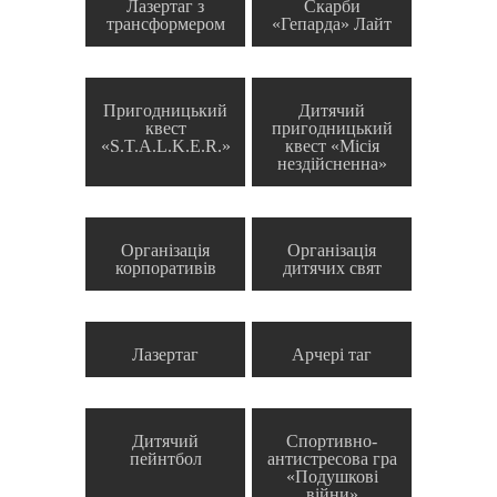
Лазертаг з
Скарби
трансформером
«Гепарда» Лайт
Пригодницький
Дитячий
квест
пригодницький
«S.T.A.L.K.E.R.»
квест «Місія
нездійсненна»
Організація
Організація
корпоративів
дитячих свят
Лазертаг
Арчері таг
Дитячий
Спортивно-
пейнтбол
антистресова гра
«Подушкові
війни»