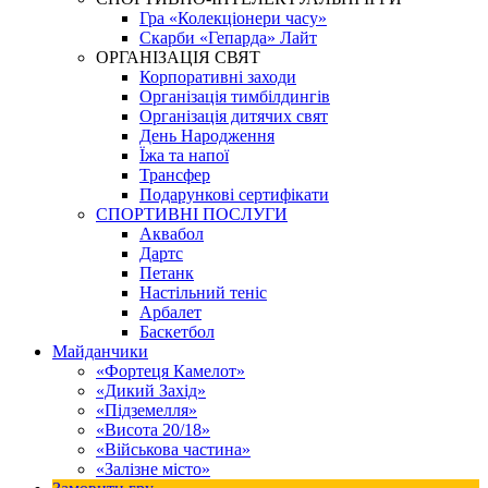
Гра «Колекціонери часу»
Скарби «Гепарда» Лайт
ОРГАНІЗАЦІЯ СВЯТ
Корпоративні заходи
Організація тимбілдингів
Організація дитячих свят
День Народження
Їжа та напої
Трансфер
Подарункові сертифікати
СПОРТИВНІ ПОСЛУГИ
Аквабол
Дартс
Петанк
Настільний теніс
Арбалет
Баскетбол
Майданчики
«Фортеця Камелот»
«Дикий Захід»
«Підземелля»
«Висота 20/18»
«Військова частина»
«Залізне місто»