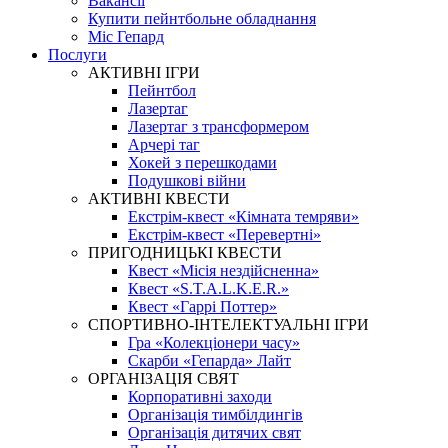
Вакансії
Купити пейнтбольне обладнання
Міс Гепард
Послуги
АКТИВНІ ІГРИ
Пейнтбол
Лазертаг
Лазертаг з трансформером
Арчері таг
Хокей з перешкодами
Подушкові війни
АКТИВНІ КВЕСТИ
Екстрім-квест «Кімната темряви»
Екстрім-квест «Перевертні»
ПРИГОДНИЦЬКІ КВЕСТИ
Квест «Місія нездійсненна»
Квест «S.T.A.L.K.E.R.»
Квест «Гаррі Поттер»
СПОРТИВНО-ІНТЕЛЕКТУАЛЬНІ ІГРИ
Гра «Колекціонери часу»
Скарби «Гепарда» Лайт
ОРГАНІЗАЦІЯ СВЯТ
Корпоративні заходи
Організація тимбілдингів
Організація дитячих свят