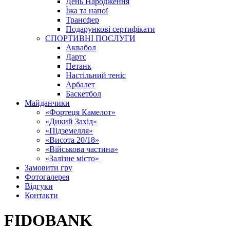
День Народження
Їжа та напої
Трансфер
Подарункові сертифікати
СПОРТИВНІ ПОСЛУГИ
Аквабол
Дартс
Петанк
Настільний теніс
Арбалет
Баскетбол
Майданчики
«Фортеця Камелот»
«Дикий Захід»
«Підземелля»
«Висота 20/18»
«Військова частина»
«Залізне місто»
Замовити гру
Фотогалерея
Відгуки
Контакти
FIDOBANK